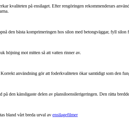
 påverkar kvaliteten på ensilaget. Efter rengöringen rekommenderars anv
arna.
 uppnå den bästa komprimeringen hos silon med betongväggar, fyll silon f
 höjning mot mitten så att vatten rinner av.
 Korrekt användning gör att foderkvaliteten ökar samtidigt som den fun
 på den känsligaste delen av plansiloensilerigeringen. Den rätta bred
tas bland vårt breda urval av
ensilagefilmer