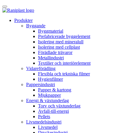
Skip
to
content
Produkter
Byggande
Byggmaterial
Prefabricerade byggelement
Isolering med mineralull
Isolering med cellplast
Förädlade trävaror
Metallindustri
Textilier och interiörelement
Vidareförädling
Flexibla och tekniska filmer
Hygienfilmer
Pappersindustri
Papper & kartong
Mjukpapper
Energi & växtunderlag
Torv och växtunderlag
Avfall-till-energi
Pellets
Livsmedelsindustri
Livsmedel
Dryckesindustri