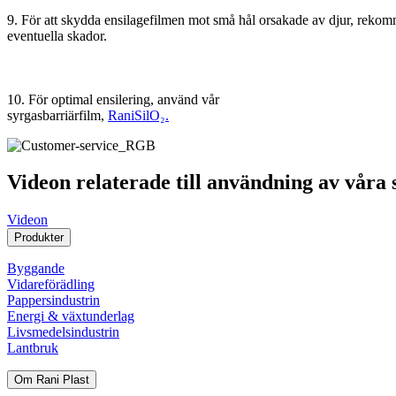
9. För att skydda ensilagefilmen mot små hål orsakade av djur, rekomm
eventuella skador.
10. För optimal ensilering, använd vår
syrgasbarriärfilm,
RaniSilO₂.
Videon relaterade till användning av våra s
Videon
Produkter
Byggande
Vidareförädling
Pappersindustrin
Energi & växtunderlag
Livsmedelsindustrin
Lantbruk
Om Rani Plast