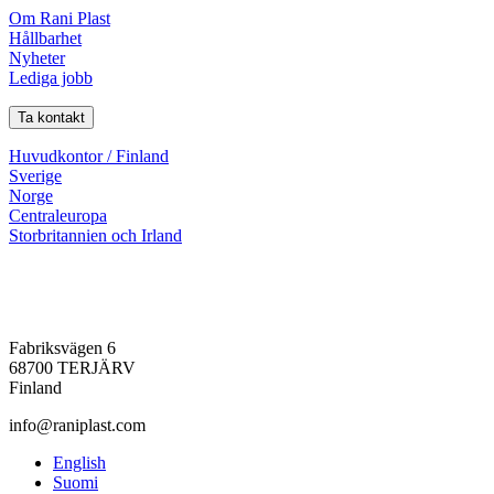
Om Rani Plast
Hållbarhet
Nyheter
Lediga jobb
Ta kontakt
Huvudkontor / Finland
Sverige
Norge
Centraleuropa
Storbritannien och Irland
Fabriksvägen 6
68700 TERJÄRV
Finland
info@raniplast.com
Facebook
YouTube
Instagram
LinkedIn
English
Suomi