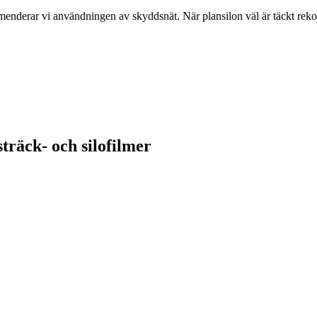
enderar vi användningen av skyddsnät. När plansilon väl är täckt rekom
träck- och silofilmer