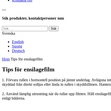
Kontakta oss
Sök
Sök produkter, kontaktpersoner mm
Sök
efter:
Svenska
English
Suomi
Deutsch
Hem
Tips för ensilagefilm
Tips för ensilagefilm
1. Förvara rullen i horisontell position på jämnt underlag. Avlägsna i
skyddad från direkt solljus eller linda in rullen i skyddsfilmen. Hant
2. Använd lämplig utrustning när du rullar upp filmen. Håll ensilagefil
enligt bilderna.