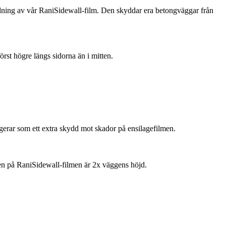
ändning av vår RaniSidewall-film. Den skyddar era betongväggar från
örst högre längs sidorna än i mitten.
gerar som ett extra skydd mot skador på ensilagefilmen.
den på RaniSidewall-filmen är 2x väggens höjd.