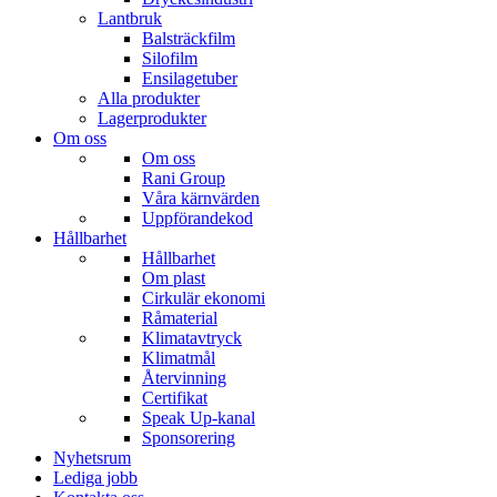
Lantbruk
Balsträckfilm
Silofilm
Ensilagetuber
Alla produkter
Lagerprodukter
Om oss
Om oss
Rani Group
Våra kärnvärden
Uppförandekod
Hållbarhet
Hållbarhet
Om plast
Cirkulär ekonomi
Råmaterial
Klimatavtryck
Klimatmål
Återvinning
Certifikat
Speak Up-kanal
Sponsorering
Nyhetsrum
Lediga jobb