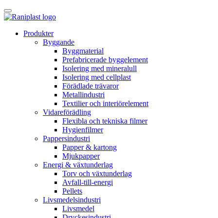
Skip
to
content
Produkter
Byggande
Byggmaterial
Prefabricerade byggelement
Isolering med mineralull
Isolering med cellplast
Förädlade trävaror
Metallindustri
Textilier och interiörelement
Vidareförädling
Flexibla och tekniska filmer
Hygienfilmer
Pappersindustri
Papper & kartong
Mjukpapper
Energi & växtunderlag
Torv och växtunderlag
Avfall-till-energi
Pellets
Livsmedelsindustri
Livsmedel
Dryckesindustri