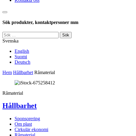
Kontakta oss
Sök
Sök produkter, kontaktpersoner mm
Sök
efter:
Svenska
English
Suomi
Deutsch
Hem
Hållbarhet
Råmaterial
Råmaterial
Hållbarhet
Sponsorering
Om plast
Cirkulär ekonomi
Råmaterial