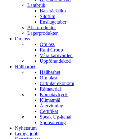
Lantbruk
Balsträckfilm
Silofilm
Ensilagetuber
Alla produkter
Lagerprodukter
Om oss
Om oss
Rani Group
Våra kärnvärden
Uppförandekod
Hållbarhet
Hållbarhet
Om plast
Cirkulär ekonomi
Råmaterial
Klimatavtryck
Klimatmål
Återvinning
Certifikat
Speak Up-kanal
Sponsorering
Nyhetsrum
Lediga jobb