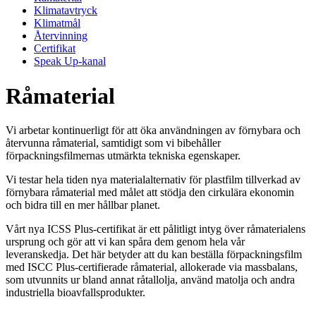
Klimatavtryck
Klimatmål
Återvinning
Certifikat
Speak Up-kanal
Råmaterial
Vi arbetar kontinuerligt för att öka användningen av förnybara och
återvunna råmaterial, samtidigt som vi bibehåller
förpackningsfilmernas utmärkta tekniska egenskaper.
Vi testar hela tiden nya materialalternativ för plastfilm tillverkad av
förnybara råmaterial med målet att stödja den cirkulära ekonomin
och bidra till en mer hållbar planet.
Vårt nya ICSS Plus-certifikat är ett pålitligt intyg över råmaterialens
ursprung och gör att vi kan spåra dem genom hela vår
leveranskedja. Det här betyder att du kan beställa förpackningsfilm
med ISCC Plus-certifierade råmaterial, allokerade via massbalans,
som utvunnits ur bland annat råtallolja, använd matolja och andra
industriella bioavfallsprodukter.