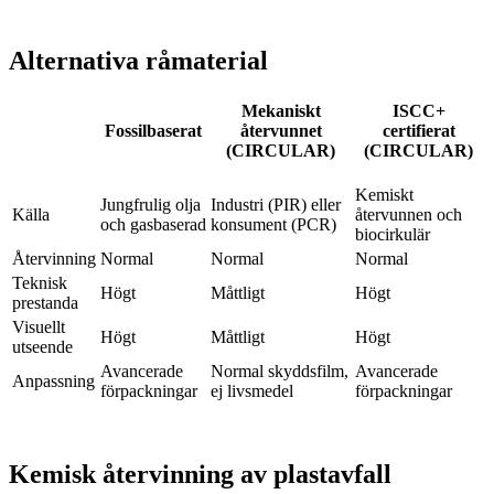
Alternativa råmaterial
Mekaniskt
ISCC+
Fossilbaserat
återvunnet
certifierat
(CIRCULAR)
(CIRCULAR)
Kemiskt
Jungfrulig olja
Industri (PIR) eller
Källa
återvunnen och
och gasbaserad
konsument (PCR)
biocirkulär
Återvinning
Normal
Normal
Normal
Teknisk
Högt
Måttligt
Högt
prestanda
Visuellt
Högt
Måttligt
Högt
utseende
Avancerade
Normal skyddsfilm,
Avancerade
Anpassning
förpackningar
ej livsmedel
förpackningar
Kemisk återvinning av plastavfall