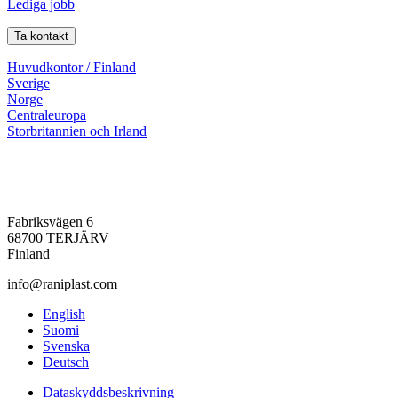
Lediga jobb
Ta kontakt
Huvudkontor / Finland
Sverige
Norge
Centraleuropa
Storbritannien och Irland
Fabriksvägen 6
68700 TERJÄRV
Finland
info@raniplast.com
Facebook
YouTube
Instagram
LinkedIn
English
Suomi
Svenska
Deutsch
Dataskyddsbeskrivning