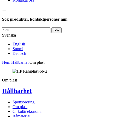
Kontakta oss
Sök
Sök produkter, kontaktpersoner mm
Sök
efter:
Svenska
English
Suomi
Deutsch
Hem
Hållbarhet
Om plast
Om plast
Hållbarhet
Sponsorering
Om plast
Cirkulär ekonomi
Råmaterial