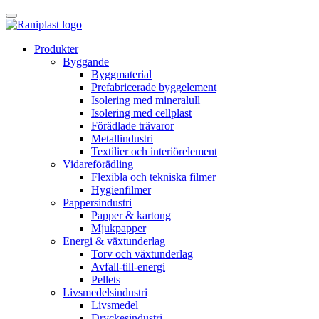
Skip
to
content
Produkter
Byggande
Byggmaterial
Prefabricerade byggelement
Isolering med mineralull
Isolering med cellplast
Förädlade trävaror
Metallindustri
Textilier och interiörelement
Vidareförädling
Flexibla och tekniska filmer
Hygienfilmer
Pappersindustri
Papper & kartong
Mjukpapper
Energi & växtunderlag
Torv och växtunderlag
Avfall-till-energi
Pellets
Livsmedelsindustri
Livsmedel
Dryckesindustri