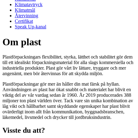
Klimatavtryck
Klimatmål
Återvinning
Certifikat
Speak Up-kanal
Om plast
Plastförpackningars flexibilitet, styrka, lätthet och stabilitet gör dem
till ett idealiskt förpackningsmaterial för alla slags kommersiella och
industriella produkter. Plast gör vårt liv lättare, tryggare och mer
angenämt, men bör återvinnas för att skydda miljön.
Plastförpackningar gör mer än håller din mat färsk på hyllan.
Användningen av plast har ökat snabbt och materialet har blivit en
viktig del av vår vardag sedan år 1960. År 2019 producerades 388
miljoner ton plast världen över. Tack vare sin unika kombination av
låg vikt och hållbarhet samt skyddande egenskaper har plast blivit
ovärderligt inom allt från kommunikation, byggnadsbranschen,
läkemedel, livsmedel och drycker till jordbruksindustrin.
Visste du att?