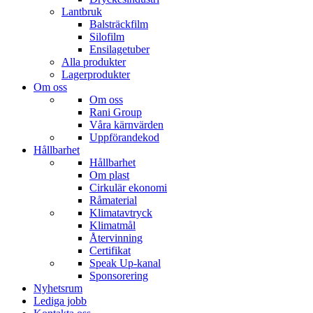
Lantbruk
Balsträckfilm
Silofilm
Ensilagetuber
Alla produkter
Lagerprodukter
Om oss
Om oss
Rani Group
Våra kärnvärden
Uppförandekod
Hållbarhet
Hållbarhet
Om plast
Cirkulär ekonomi
Råmaterial
Klimatavtryck
Klimatmål
Återvinning
Certifikat
Speak Up-kanal
Sponsorering
Nyhetsrum
Lediga jobb