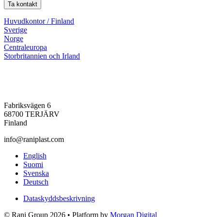
Ta kontakt
Huvudkontor / Finland
Sverige
Norge
Centraleuropa
Storbritannien och Irland
Fabriksvägen 6
68700 TERJÄRV
Finland
info@raniplast.com
Facebook
YouTube
Instagram
LinkedIn
English
Suomi
Svenska
Deutsch
Dataskyddsbeskrivning
© Rani Group 2026 • Platform by
Morgan Digital