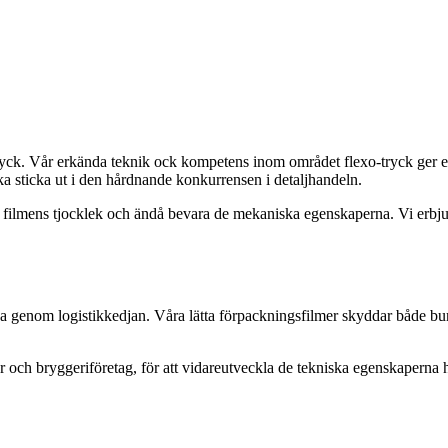
ryck. Vår erkända teknik ock kompetens inom området flexo-tryck ger e
 ska sticka ut i den hårdnande konkurrensen i detaljhandeln.
a filmens tjocklek och ändå bevara de mekaniska egenskaperna. Vi erbj
genom logistikkedjan. Våra lätta förpackningsfilmer skyddar både burkar
r och bryggeriföretag, för att vidareutveckla de tekniska egenskaperna h