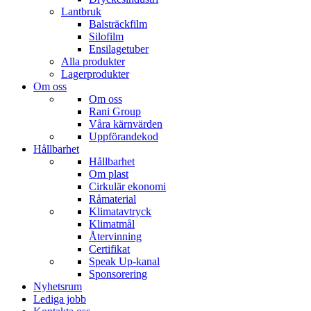
Lantbruk
Balsträckfilm
Silofilm
Ensilagetuber
Alla produkter
Lagerprodukter
Om oss
Om oss
Rani Group
Våra kärnvärden
Uppförandekod
Hållbarhet
Hållbarhet
Om plast
Cirkulär ekonomi
Råmaterial
Klimatavtryck
Klimatmål
Återvinning
Certifikat
Speak Up-kanal
Sponsorering
Nyhetsrum
Lediga jobb