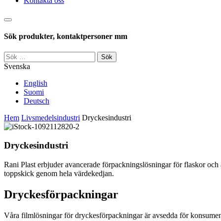
Kontakta oss
Sök
Sök produkter, kontaktpersoner mm
Sök
efter:
Svenska
English
Suomi
Deutsch
Hem
Livsmedelsindustri
Dryckesindustri
Dryckesindustri
Rani Plast erbjuder avancerade förpackningslösningar för flaskor och
toppskick genom hela värdekedjan.
Dryckesförpackningar
Våra filmlösningar för dryckesförpackningar är avsedda för konsumen