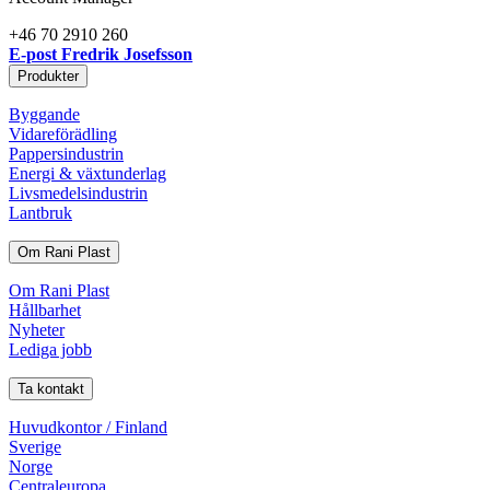
+46 70 2910 260
E-post Fredrik Josefsson
Produkter
Byggande
Vidareförädling
Pappersindustrin
Energi & växtunderlag
Livsmedelsindustrin
Lantbruk
Om Rani Plast
Om Rani Plast
Hållbarhet
Nyheter
Lediga jobb
Ta kontakt
Huvudkontor / Finland
Sverige
Norge
Centraleuropa