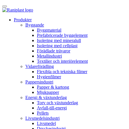
Skip
to
content
Produkter
Byggande
Byggmaterial
Prefabricerade byggelement
Isolering med mineralull
Isolering med cellplast
Förädlade trävaror
Metallindustri
Textilier och interiörelement
Vidareförädling
Flexibla och tekniska filmer
Hygienfilmer
Pappersindustri
Papper & kartong
Mjukpapper
Energi & växtunderlag
Torv och växtunderlag
Avfall-till-energi
Pellets
Livsmedelsindustri
Livsmedel
Dryckesindustri