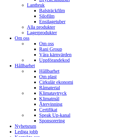
Lantbruk
Balsträckfilm
Silofilm
Ensilagetuber
Alla produkter
Lagerprodukter
Om oss
Om oss
Rani Group
Våra kärnvärden
Uppförandekod
Hållbarhet
Hållbarhet
Om plast
Cirkulär ekonomi
Råmaterial
Klimatavtryck
Klimatmål
Återvinning
Certifikat
Speak Up-kanal
Sponsorering
Nyhetsrum
Lediga jobb