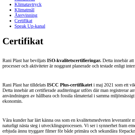
Klimatavtryck
Klimatmål
Återvinning
Certifikat
Speak Up-kanal
Certifikat
Rani Plast har beviljats
ISO-kvalitetscertifieringar.
Detta innebär att 
processer och aktiviteter är noggrant planerade och testade enligt inter
Rani Plast har tilldelats
ISCC Plus-certifikatet
i maj 2021 som ett vikt
Detta innebär att certifierade auditeringar utförs där man registrerar 
användningen av hållbara och fossila råmaterial i samma miljömässigt f
ekonomin.
Våra kunder har lärt känna oss som en kvalitetsmedveten leverantör 
naturligt nästa steg i utvecklingsprocessen. Vi ser i synnerhet fram e
erbjuda ännu tryggare filmer för både primära och sekundära förpackn