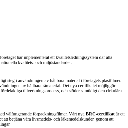
företaget har implementerat ett kvalitetsledningssystem där alla
nationella kvalitets- och miljöstandarder.
igt steg i användningen av hållbara material i företagets plastfilmer.
användningen av hållbara råmaterial. Det nya certifikatet möjliggör
ördelaktiga tillverkningsprocess, och stöder samtidigt den cirkulära
med välfungerande förpackningsfilmer. Vårt nya
BRC-certifikat
är ett
mot att betjäna våra livsmedels- och läkemedelskunder, genom att
ingar.