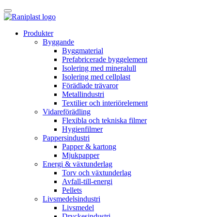
Skip
to
content
Produkter
Byggande
Byggmaterial
Prefabricerade byggelement
Isolering med mineralull
Isolering med cellplast
Förädlade trävaror
Metallindustri
Textilier och interiörelement
Vidareförädling
Flexibla och tekniska filmer
Hygienfilmer
Pappersindustri
Papper & kartong
Mjukpapper
Energi & växtunderlag
Torv och växtunderlag
Avfall-till-energi
Pellets
Livsmedelsindustri
Livsmedel
Dryckesindustri