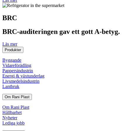
Läs mer
BRC
BRC-auditeringen gav ett gott A-betyg.
Läs mer
Produkter
Byggande
Vidareförädling
Pappersindustrin
Energi & växtunderlag
Livsmedelsindustrin
Lantbruk
Om Rani Plast
Om Rani Plast
Hållbarhet
Nyheter
Lediga jobb