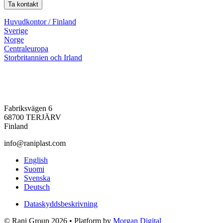
Ta kontakt
Huvudkontor / Finland
Sverige
Norge
Centraleuropa
Storbritannien och Irland
Fabriksvägen 6
68700 TERJÄRV
Finland
info@raniplast.com
Facebook
YouTube
Instagram
LinkedIn
English
Suomi
Svenska
Deutsch
Dataskyddsbeskrivning
© Rani Group 2026 • Platform by
Morgan Digital