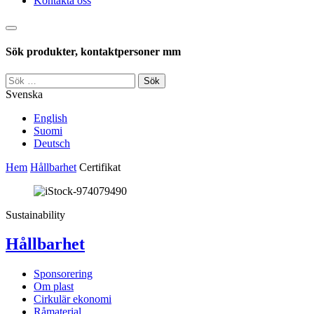
Kontakta oss
Sök
Sök produkter, kontaktpersoner mm
Sök
efter:
Svenska
English
Suomi
Deutsch
Hem
Hållbarhet
Certifikat
Sustainability
Hållbarhet
Sponsorering
Om plast
Cirkulär ekonomi
Råmaterial