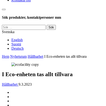
Kontakta oss
Sök
Sök produkter, kontaktpersoner mm
Sök
efter:
Svenska
English
Suomi
Deutsch
Hem
Nyhetsrum
Hållbarhet
I Eco-enheten tas allt tillvara
I Eco-enheten tas allt tillvara
Hållbarhet
9.3.2023
Jaa
Jaa:
artikkeli
Facebook
Jaa:
Twitter
Jaa:
LinkedIn
Jaa: