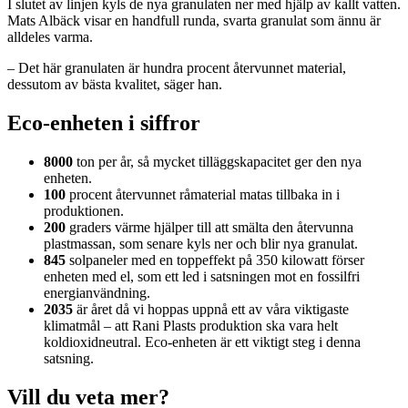
I slutet av linjen kyls de nya granulaten ner med hjälp av kallt vatten.
Mats Albäck visar en handfull runda, svarta granulat som ännu är
alldeles varma.
– Det här granulaten är hundra procent återvunnet material,
dessutom av bästa kvalitet, säger han.
Eco-enheten i siffror
8000
ton per år, så mycket tilläggskapacitet ger den nya
enheten.
100
procent återvunnet råmaterial matas tillbaka in i
produktionen.
200
graders värme hjälper till att smälta den återvunna
plastmassan, som senare kyls ner och blir nya granulat.
845
solpaneler med en toppeffekt på 350 kilowatt förser
enheten med el, som ett led i satsningen mot en fossilfri
energianvändning.
2035
är året då vi hoppas uppnå ett av våra viktigaste
klimatmål – att Rani Plasts produktion ska vara helt
koldioxidneutral. Eco-enheten är ett viktigt steg i denna
satsning.
Vill du veta mer?