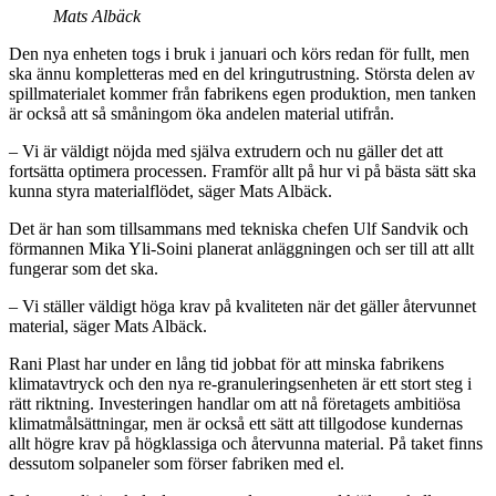
Mats Albäck
Den nya enheten togs i bruk i januari och körs redan för fullt, men
ska ännu kompletteras med en del kringutrustning. Största delen av
spillmaterialet kommer från fabrikens egen produktion, men tanken
är också att så småningom öka andelen material utifrån.
– Vi är väldigt nöjda med själva extrudern och nu gäller det att
fortsätta optimera processen. Framför allt på hur vi på bästa sätt ska
kunna styra materialflödet, säger Mats Albäck.
Det är han som tillsammans med tekniska chefen Ulf Sandvik och
förmannen Mika Yli-Soini planerat anläggningen och ser till att allt
fungerar som det ska.
– Vi ställer väldigt höga krav på kvaliteten när det gäller återvunnet
material, säger Mats Albäck.
Rani Plast har under en lång tid jobbat för att minska fabrikens
klimatavtryck och den nya re-granuleringsenheten är ett stort steg i
rätt riktning. Investeringen handlar om att nå företagets ambitiösa
klimatmålsättningar, men är också ett sätt att tillgodose kundernas
allt högre krav på högklassiga och återvunna material. På taket finns
dessutom solpaneler som förser fabriken med el.