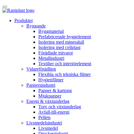
Skip
to
content
Produkter
Byggande
Byggmaterial
Prefabricerade byggelement
Isolering med mineralull
Isolering med cellplast
Förädlade trävaror
Metallindustri
Textilier och interiörelement
Vidareförädling
Flexibla och tekniska filmer
Hygienfilmer
Pappersindustri
Papper & kartong
Mjukpapper
Energi & växtunderlag
Torv och växtunderlag
Avfall-till-energi
Pellets
Livsmedelsindustri
Livsmedel
Dryckesindustri