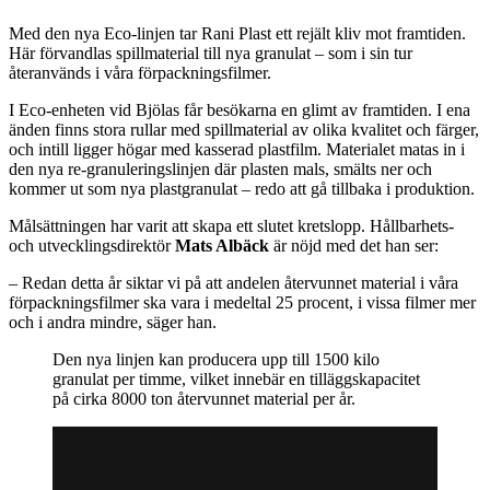
WhatsApp
Med den nya Eco-linjen tar Rani Plast ett rejält kliv mot framtiden.
Här förvandlas spillmaterial till nya granulat – som i sin tur
återanvänds i våra förpackningsfilmer.
I Eco-enheten vid Bjölas får besökarna en glimt av framtiden. I ena
änden finns stora rullar med spillmaterial av olika kvalitet och färger,
och intill ligger högar med kasserad plastfilm. Materialet matas in i
den nya re-granuleringslinjen där plasten mals, smälts ner och
kommer ut som nya plastgranulat – redo att gå tillbaka i produktion.
Målsättningen har varit att skapa ett slutet kretslopp. Hållbarhets-
och utvecklingsdirektör
Mats Albäck
är nöjd med det han ser:
– Redan detta år siktar vi på att andelen återvunnet material i våra
förpackningsfilmer ska vara i medeltal 25 procent, i vissa filmer mer
och i andra mindre, säger han.
Den nya linjen kan producera upp till 1500 kilo
granulat per timme, vilket innebär en tilläggskapacitet
på cirka 8000 ton återvunnet material per år.