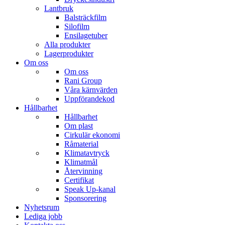
Lantbruk
Balsträckfilm
Silofilm
Ensilagetuber
Alla produkter
Lagerprodukter
Om oss
Om oss
Rani Group
Våra kärnvärden
Uppförandekod
Hållbarhet
Hållbarhet
Om plast
Cirkulär ekonomi
Råmaterial
Klimatavtryck
Klimatmål
Återvinning
Certifikat
Speak Up-kanal
Sponsorering
Nyhetsrum
Lediga jobb