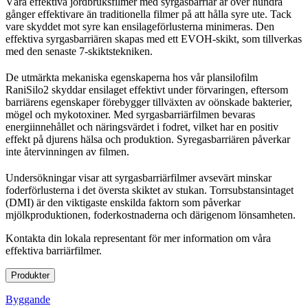
Våra effektiva jordbruksfilmer med syrgasbarriär är över hundra
gånger effektivare än traditionella filmer på att hålla syre ute. Tack
vare skyddet mot syre kan ensilageförlusterna minimeras. Den
effektiva syrgasbarriären skapas med ett EVOH-skikt, som tillverkas
med den senaste 7-skiktstekniken.
De utmärkta mekaniska egenskaperna hos vår plansilofilm
RaniSilo2 skyddar ensilaget effektivt under förvaringen, eftersom
barriärens egenskaper förebygger tillväxten av oönskade bakterier,
mögel och mykotoxiner. Med syrgasbarriärfilmen bevaras
energiinnehållet och näringsvärdet i fodret, vilket har en positiv
effekt på djurens hälsa och produktion. Syregasbarriären påverkar
inte återvinningen av filmen.
Undersökningar visar att syrgasbarriärfilmer avsevärt minskar
foderförlusterna i det översta skiktet av stukan. Torrsubstansintaget
(DMI) är den viktigaste enskilda faktorn som påverkar
mjölkproduktionen, foderkostnaderna och därigenom lönsamheten.
Kontakta din lokala representant för mer information om våra
effektiva barriärfilmer.
Produkter
Byggande