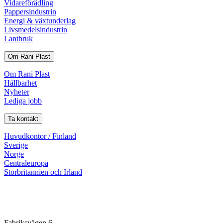
Vidareförädling
Pappersindustrin
Energi & växtunderlag
Livsmedelsindustrin
Lantbruk
Om Rani Plast
Om Rani Plast
Hållbarhet
Nyheter
Lediga jobb
Ta kontakt
Huvudkontor / Finland
Sverige
Norge
Centraleuropa
Storbritannien och Irland
Fabriksvägen 6