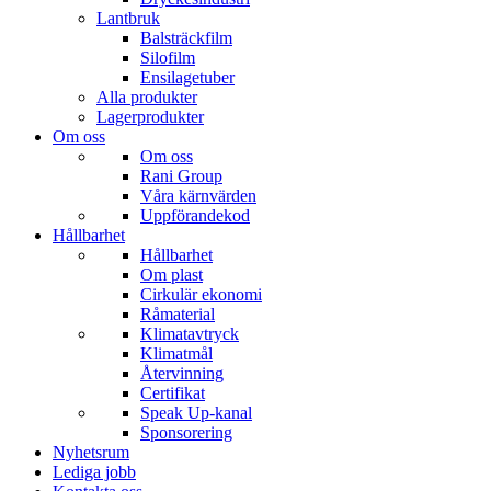
Lantbruk
Balsträckfilm
Silofilm
Ensilagetuber
Alla produkter
Lagerprodukter
Om oss
Om oss
Rani Group
Våra kärnvärden
Uppförandekod
Hållbarhet
Hållbarhet
Om plast
Cirkulär ekonomi
Råmaterial
Klimatavtryck
Klimatmål
Återvinning
Certifikat
Speak Up-kanal
Sponsorering
Nyhetsrum
Lediga jobb