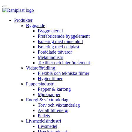
Skip
to
content
Produkter
Byggande
Byggmaterial
Prefabricerade byggelement
Isolering med mineralull
Isolering med cellplast
Förädlade trävaror
Metallindustri
Textilier och interiörelement
Vidareförädling
Flexibla och tekniska filmer
Hygienfilmer
Pappersindustri
Papper & kartong
Mjukpapper
Energi & växtunderlag
Torv och växtunderlag
Avfall-till-energi
Pellets
Livsmedelsindustri
Livsmedel
Dryckesindustri