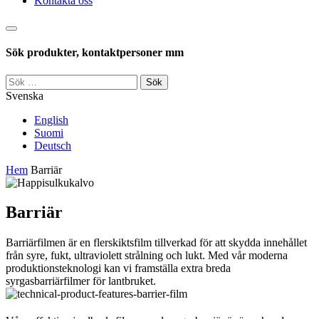
Kontakta oss
Sök
Sök produkter, kontaktpersoner mm
Sök
efter:
Svenska
English
Suomi
Deutsch
Hem
Barriär
Barriär
Barriärfilmen är en flerskiktsfilm tillverkad för att skydda innehållet
från syre, fukt, ultraviolett strålning och lukt. Med vår moderna
produktionsteknologi kan vi framställa extra breda
syrgasbarriärfilmer för lantbruket.