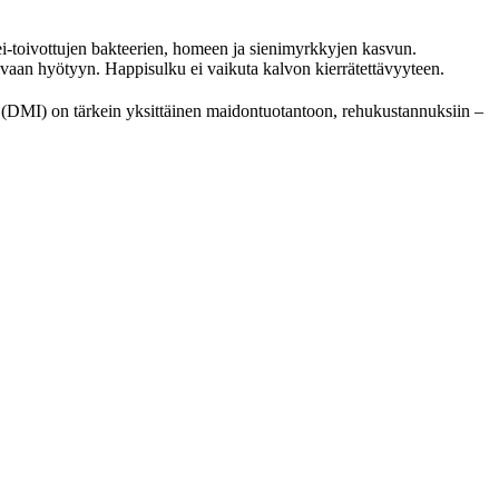
i-toivottujen bakteerien, homeen ja sienimyrkkyjen kasvun.
tavaan hyötyyn. Happisulku ei vaikuta kalvon kierrätettävyyteen.
i (DMI) on tärkein yksittäinen maidontuotantoon, rehukustannuksiin –