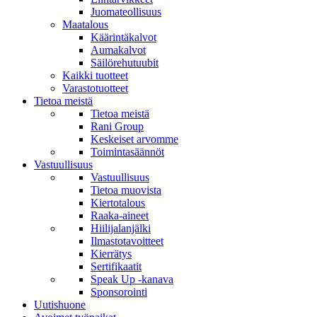
Juomateollisuus
Maatalous
Käärintäkalvot
Aumakalvot
Säilörehutuubit
Kaikki tuotteet
Varastotuotteet
Tietoa meistä
Tietoa meistä
Rani Group
Keskeiset arvomme
Toimintasäännöt
Vastuullisuus
Vastuullisuus
Tietoa muovista
Kiertotalous
Raaka-aineet
Hiilijalanjälki
Ilmastotavoitteet
Kierrätys
Sertifikaatit
Speak Up -kanava
Sponsorointi
Uutishuone