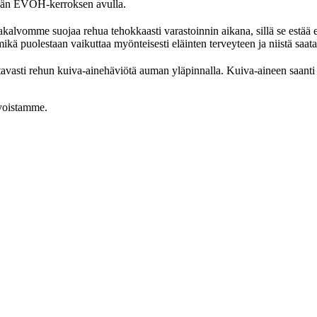
ävän EVOH-kerroksen avulla.
lvomme suojaa rehua tehokkaasti varastoinnin aikana, sillä se estää e
ikä puolestaan vaikuttaa myönteisesti eläinten terveyteen ja niistä saa
tavasti rehun kuiva-ainehäviötä auman yläpinnalla. Kuiva-aineen saant
lvoistamme.