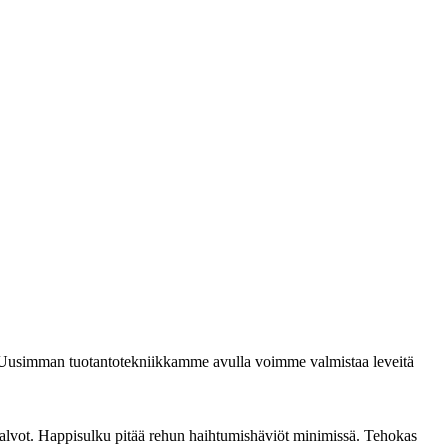
a. Uusimman tuotantotekniikkamme avulla voimme valmistaa leveitä
alvot. Happisulku pitää rehun haihtumishäviöt minimissä. Tehokas