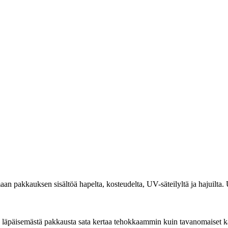
n pakkauksen sisältöä hapelta, kosteudelta, UV-säteilyltä ja hajuilt
 läpäisemästä pakkausta sata kertaa tehokkaammin kuin tavanomaiset k