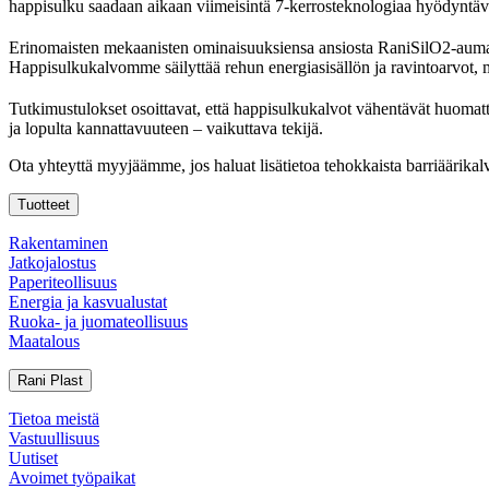
happisulku saadaan aikaan viimeisintä 7-kerrosteknologiaa hyödynt
Erinomaisten mekaanisten ominaisuuksiensa ansiosta RaniSilO2-aumaka
Happisulkukalvomme säilyttää rehun energiasisällön ja ravintoarvot, m
Tutkimustulokset osoittavat, että happisulkukalvot vähentävät huomat
ja lopulta kannattavuuteen – vaikuttava tekijä.
Ota yhteyttä myyjäämme, jos haluat lisätietoa tehokkaista barriäärika
Tuotteet
Rakentaminen
Jatkojalostus
Paperiteollisuus
Energia ja kasvualustat
Ruoka- ja juomateollisuus
Maatalous
Rani Plast
Tietoa meistä
Vastuullisuus
Uutiset
Avoimet työpaikat