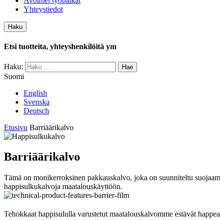
Avoimet työpaikat
Yhteystiedot
Haku
Etsi tuotteita, yhteyshenkilöitä ym
Haku:
Suomi
English
Svenska
Deutsch
Etusivu
Barriäärikalvo
Barriäärikalvo
Tämä on monikerroksinen pakkauskalvo, joka on suunniteltu suojaamaa
happisulkukalvoja maatalouskäyttöön.
Tehokkaat happisululla varustetut maatalouskalvomme estävät happea