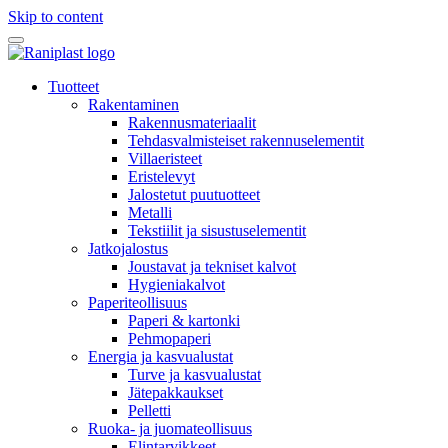
Skip to content
Tuotteet
Rakentaminen
Rakennusmateriaalit
Tehdasvalmisteiset rakennuselementit
Villaeristeet
Eristelevyt
Jalostetut puutuotteet
Metalli
Tekstiilit ja sisustuselementit
Jatkojalostus
Joustavat ja tekniset kalvot
Hygieniakalvot
Paperiteollisuus
Paperi & kartonki
Pehmopaperi
Energia ja kasvualustat
Turve ja kasvualustat
Jätepakkaukset
Pelletti
Ruoka- ja juomateollisuus
Elintarvikkeet