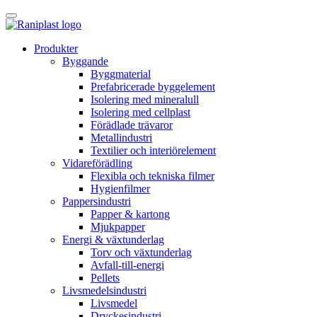
Skip
to
content
Produkter
Byggande
Byggmaterial
Prefabricerade byggelement
Isolering med mineralull
Isolering med cellplast
Förädlade trävaror
Metallindustri
Textilier och interiörelement
Vidareförädling
Flexibla och tekniska filmer
Hygienfilmer
Pappersindustri
Papper & kartong
Mjukpapper
Energi & växtunderlag
Torv och växtunderlag
Avfall-till-energi
Pellets
Livsmedelsindustri
Livsmedel
Dryckesindustri