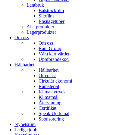
Lantbruk
Balsträckfilm
Silofilm
Ensilagetuber
Alla produkter
Lagerprodukter
Om oss
Om oss
Rani Group
Våra kärnvärden
Uppförandekod
Hållbarhet
Hållbarhet
Om plast
Cirkulär ekonomi
Råmaterial
Klimatavtryck
Klimatmål
Återvinning
Certifikat
Speak Up-kanal
Sponsorering
Nyhetsrum
Lediga jobb