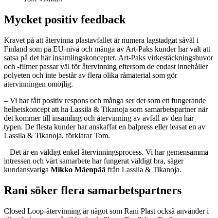
Mycket positiv feedback
Kravet på att återvinna plastavfallet är numera lagstadgat såväl i
Finland som på EU-nivå och många av Art-Paks kunder har valt att
satsa på det här insamlingskonceptet. Art-Paks virkestäckningshuvor
och -filmer passar väl för återvinning eftersom de endast innehåller
polyeten och inte består av flera olika råmaterial som gör
återvinningen omöjlig.
– Vi har fått positiv respons och många ser det som ett fungerande
helhetskoncept att ha Lassila & Tikanoja som samarbetspartner när
det kommer till insamling och återvinning av avfall av den här
typen. De flesta kunder har anskaffat en balpress eller leasat en av
Lassila & Tikanoja, förklarar Tom.
– Det är en väldigt enkel återvinningsprocess. Vi har gemensamma
intressen och vårt samarbete har fungerat väldigt bra, säger
kundansvariga
Mikko Mäenpää
från Lassila & Tikanoja.
Rani söker flera samarbetspartners
Closed Loop-återvinning är något som Rani Plast också använder i