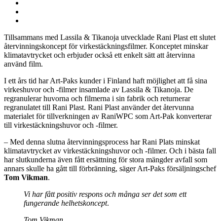
artikkeli
Facebook
Jaa:
Twitter
Jaa:
LinkedIn
Jaa:
WhatsApp
Tillsammans med Lassila & Tikanoja utvecklade Rani Plast ett slutet
återvinningskoncept för virkestäckningsfilmer. Konceptet minskar
klimatavtrycket och erbjuder också ett enkelt sätt att återvinna
använd film.
I ett års tid har Art-Paks kunder i Finland haft möjlighet att få sina
virkeshuvor och -filmer insamlade av Lassila & Tikanoja. De
regranulerar huvorna och filmerna i sin fabrik och returnerar
regranulatet till Rani Plast. Rani Plast använder det återvunna
materialet för tillverkningen av RaniWPC som Art-Pak konverterar
till virkestäckningshuvor och -filmer.
– Med denna slutna återvinningsprocess har Rani Plats minskat
klimatavtrycket av virkestäckningshuvor och -filmer. Och i bästa fall
har slutkunderna även fått ersättning för stora mängder avfall som
annars skulle ha gått till förbränning, säger Art-Paks försäljningschef
Tom Vikman
.
Vi har fått positiv respons och många ser det som ett
fungerande helhetskoncept
.
Tom Vikman