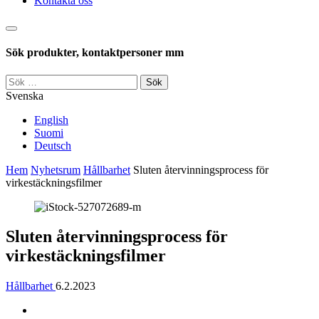
Kontakta oss
Sök
Sök produkter, kontaktpersoner mm
Sök
efter:
Svenska
English
Suomi
Deutsch
Hem
Nyhetsrum
Hållbarhet
Sluten återvinnings­process för
virkestäcknings­filmer
Sluten återvinnings­process för
virkestäcknings­filmer
Hållbarhet
6.2.2023
Jaa
Jaa: