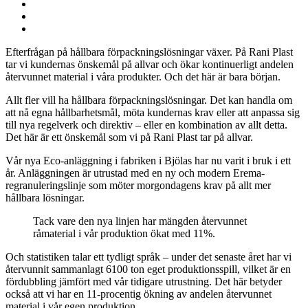
artikkeli
Facebook
Jaa:
Twitter
Jaa:
LinkedIn
Jaa:
WhatsApp
Efterfrågan på hållbara förpackningslösningar växer. På Rani Plast
tar vi kundernas önskemål på allvar och ökar kontinuerligt andelen
återvunnet material i våra produkter. Och det här är bara början.
Allt fler vill ha hållbara förpackningslösningar. Det kan handla om
att nå egna hållbarhetsmål, möta kundernas krav eller att anpassa sig
till nya regelverk och direktiv – eller en kombination av allt detta.
Det här är ett önskemål som vi på Rani Plast tar på allvar.
Vår nya Eco-anläggning i fabriken i Bjölas har nu varit i bruk i ett
år. Anläggningen är utrustad med en ny och modern Erema-
regranuleringslinje som möter morgondagens krav på allt mer
hållbara lösningar.
Tack vare den nya linjen har mängden återvunnet
råmaterial i vår produktion ökat med 11%.
Och statistiken talar ett tydligt språk – under det senaste året har vi
återvunnit sammanlagt 6100 ton eget produktionsspill, vilket är en
fördubbling jämfört med vår tidigare utrustning. Det här betyder
också att vi har en 11-procentig ökning av andelen återvunnet
material i vår egen produktion.