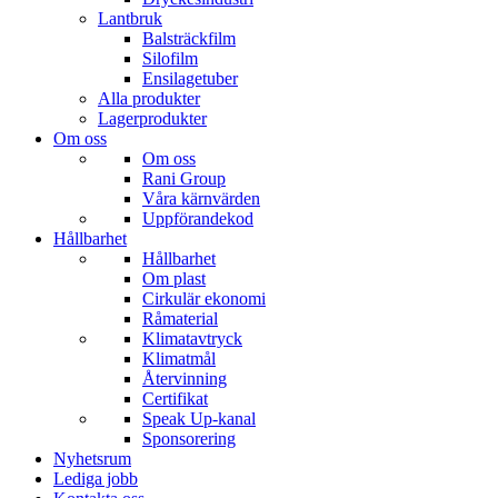
Lantbruk
Balsträckfilm
Silofilm
Ensilagetuber
Alla produkter
Lagerprodukter
Om oss
Om oss
Rani Group
Våra kärnvärden
Uppförandekod
Hållbarhet
Hållbarhet
Om plast
Cirkulär ekonomi
Råmaterial
Klimatavtryck
Klimatmål
Återvinning
Certifikat
Speak Up-kanal
Sponsorering
Nyhetsrum
Lediga jobb