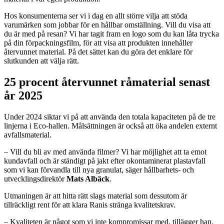
Hos konsumenterna ser vi i dag en allt större vilja att stöda
varumärken som jobbar för en hållbar omställning. Vill du visa att
du är med på resan? Vi har tagit fram en logo som du kan låta trycka
på din förpackningsfilm, för att visa att produkten innehåller
återvunnet material. På det sättet kan du göra det enklare för
slutkunden att välja rätt.
25 procent återvunnet råmaterial senast
år 2025
Under 2024 siktar vi på att använda den totala kapaciteten på de tre
linjerna i Eco-hallen. Målsättningen är också att öka andelen externt
avfallsmaterial.
– Vill du bli av med använda filmer? Vi har möjlighet att ta emot
kundavfall och är ständigt på jakt efter okontaminerat plastavfall
som vi kan förvandla till nya granulat, säger hållbarhets- och
utvecklingsdirektör
Mats Albäck
.
Utmaningen är att hitta rätt slags material som dessutom är
tillräckligt rent för att klara Ranis stränga kvalitetskrav.
– Kvaliteten är något som vi inte kompromissar med, tillägger han.