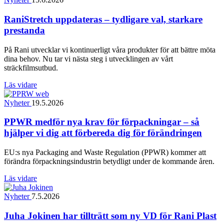
RaniStretch uppdateras – tydligare val, starkare
prestanda
På Rani utvecklar vi kontinuerligt våra produkter för att bättre möta
dina behov. Nu tar vi nästa steg i utvecklingen av vårt
sträckfilmsutbud.
Läs vidare
Nyheter
19.5.2026
PPWR medför nya krav för förpackningar – så
hjälper vi dig att förbereda dig för förändringen
EU:s nya Packaging and Waste Regulation (PPWR) kommer att
förändra förpackningsindustrin betydligt under de kommande åren.
Läs vidare
Nyheter
7.5.2026
Juha Jokinen har tillträtt som ny VD för Rani Plast