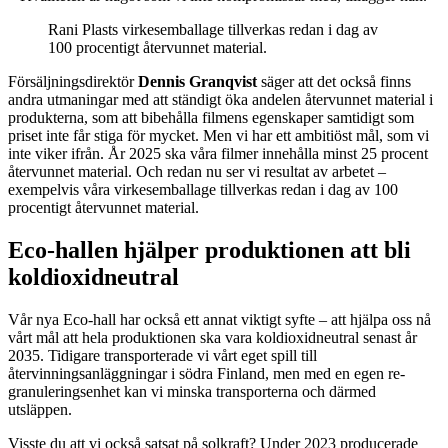
Rani Plasts virkesemballage tillverkas redan i dag av
100 procentigt återvunnet material.
Försäljningsdirektör
Dennis Granqvist
säger att det också finns
andra utmaningar med att ständigt öka andelen återvunnet material i
produkterna, som att bibehålla filmens egenskaper samtidigt som
priset inte får stiga för mycket. Men vi har ett ambitiöst mål, som vi
inte viker ifrån. År 2025 ska våra filmer innehålla minst 25 procent
återvunnet material. Och redan nu ser vi resultat av arbetet –
exempelvis våra virkesemballage tillverkas redan i dag av 100
procentigt återvunnet material.
Eco-hallen hjälper produktionen att bli
koldioxidneutral
Vår nya Eco-hall har också ett annat viktigt syfte – att hjälpa oss nå
vårt mål att hela produktionen ska vara koldioxidneutral senast år
2035. Tidigare transporterade vi vårt eget spill till
återvinningsanläggningar i södra Finland, men med en egen re-
granuleringsenhet kan vi minska transporterna och därmed
utsläppen.
Visste du att vi också satsat på solkraft? Under 2023 producerade