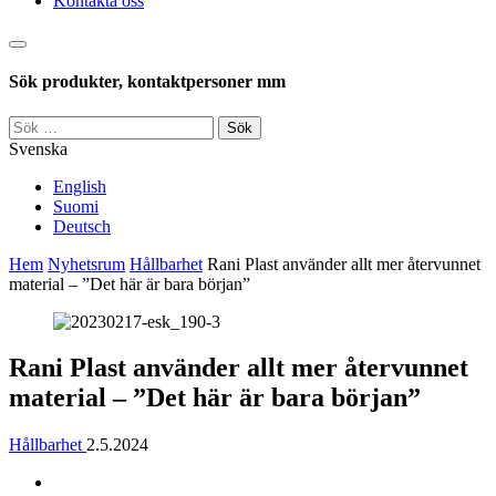
Kontakta oss
Sök
Sök produkter, kontaktpersoner mm
Sök
efter:
Svenska
English
Suomi
Deutsch
Hem
Nyhetsrum
Hållbarhet
Rani Plast använder allt mer återvunnet
material – ”Det här är bara början”
Rani Plast använder allt mer återvunnet
material – ”Det här är bara början”
Hållbarhet
2.5.2024
Jaa
Jaa: