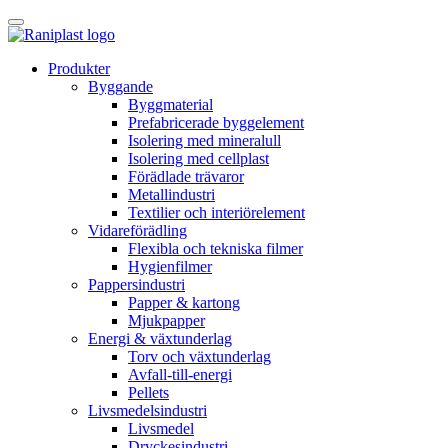
Skip
to
content
Produkter
Byggande
Byggmaterial
Prefabricerade byggelement
Isolering med mineralull
Isolering med cellplast
Förädlade trävaror
Metallindustri
Textilier och interiörelement
Vidareförädling
Flexibla och tekniska filmer
Hygienfilmer
Pappersindustri
Papper & kartong
Mjukpapper
Energi & växtunderlag
Torv och växtunderlag
Avfall-till-energi
Pellets
Livsmedelsindustri
Livsmedel
Dryckesindustri