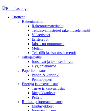
Skip
to
content
Tuotteet
Rakentaminen
Rakennusmateriaalit
Tehdasvalmisteiset rakennuselementit
Villaeristeet
Eristelevyt
Jalostetut puutuotteet
Metalli
Tekstiilit ja sisustuselementit
Jatkojalostus
Joustavat ja tekniset kalvot
Hygieniakalvot
Paperiteollisuus
Paperi & kartonki
Pehmopaperi
Energia ja kasvualustat
Turve ja kasvualustat
Jätepakkaukset
Pelletti
Ruoka- ja juomateollisuus
Elintarvikkeet
Juomateollisuus