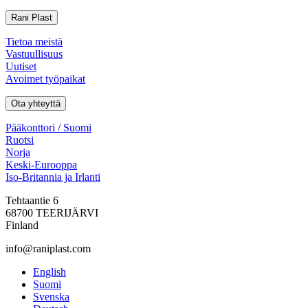
Rani Plast
Tietoa meistä
Vastuullisuus
Uutiset
Avoimet työpaikat
Ota yhteyttä
Pääkonttori / Suomi
Ruotsi
Norja
Keski-Eurooppa
Iso-Britannia ja Irlanti
Tehtaantie 6
68700 TEERIJÄRVI
Finland
info@raniplast.com
Facebook
YouTube
Instagram
LinkedIn
English
Suomi
Svenska