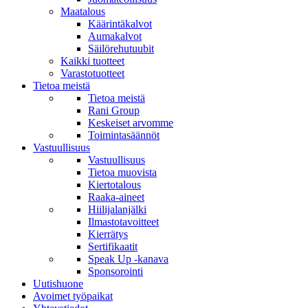
Maatalous
Käärintäkalvot
Aumakalvot
Säilörehutuubit
Kaikki tuotteet
Varastotuotteet
Tietoa meistä
Tietoa meistä
Rani Group
Keskeiset arvomme
Toimintasäännöt
Vastuullisuus
Vastuullisuus
Tietoa muovista
Kiertotalous
Raaka-aineet
Hiilijalanjälki
Ilmastotavoitteet
Kierrätys
Sertifikaatit
Speak Up -kanava
Sponsorointi
Uutishuone
Avoimet työpaikat