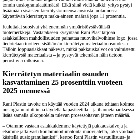
tonnin uusiogranulaattimäärä. Eikä siinä vielä kaikki: yritys pystyi
lisäämään sisäisten kierrätystoimiensa ansiosta tuotannossa
käytettävän kierrätetyn raaka-aineen määrää jopa 11 prosenttia.
Kuluttajat suosivat yhä enemmän ympäristöystävällisiä
tuotemerkkejä. Vastatakseen kysyntään Rani Plast tarjoaa
asiakkailleen mahdollisuuden painattaa muovikalvoihinsa logo, jossa
tiedotetaan tuotteen sisältämän kierrätetyn materiaalin osuudesta.
Tällöin loppuasiakkaat näkevät, mitkä pakkauskalvot on valmistettu
kierrätetystä materiaalista – ja pystyvät tekemään näin tietoon
perustuvia ratkaisuja.
Kierrätetyn materiaalin osuuden
kasvattaminen 25 prosenttiin vuoteen
2025 mennessä
Rani Plastin tavoite on käyttää vuoden 2024 aikana tehtaan kolmea
uusiogranulointilinjaa täydellä kapasiteetilla – ja ihannetapauksessa
lisätä samalla ulkopuolelta tulevan prosessoitavan jätteen määrää.
– Otamme vastaan asiakkaidemme käytettyjä pakkauskalvoja ja
etsimme jatkuvasti kontaminoitumatonta muovijätettä, joka voidaan
käsitellä uusiogranulaatiksi”, kertoo Rani Plastin vastuullisuus- ja