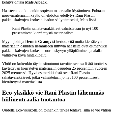
kehitysjohtaja
Mats Albäck
.
Haasteena on kuitenkin sopivan materiaalin löytäminen. Puhtaan
muovimateriaalin käyttö on ehdoton edellytys Rani Plastin
pakkauskalvojen korkean laadun säilyttämiseksi, Mats lisää.
Rani Plastin sahatavarakääreet valmistetaan jo nyt 100-
prosenttisesti kierrätetystä materiaalista.
Myyntijohtaja
Dennis Granqvist
kertoo, että muita kierrätetyn
materiaalin osuuden lisäämiseen liittyviä haasteita ovat esimerkiksi
pakkauskalvojen korkean suorituskyvyn ylläpitäminen ja alalla
vallitseva kova hintakilpailu.
Yhtiö on kuitenkin täysin sitoutunut tavoitteeseensa lisätä tuotteissa
käytettävän kierrätetyn materiaalin osuuden 25 prosenttiin vuoteen
2025 mennessä. Hyvä esimerkki tästä ovat Rani Plastin
sahatavarakääreet, jotka valmistetaan jo nyt 100-prosenttisesti
kierrätetystä materiaalista.
Eco-yksikkö vie Rani Plastin lähemmäs
hiilineutraalia tuotantoa
Uudella Eco-yksiköllä on toinenkin tärkeä tehtävä, sillä se vie yhtiön