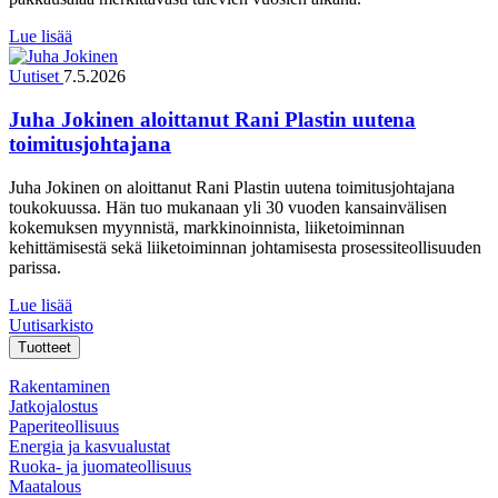
Lue lisää
Uutiset
7.5.2026
Juha Jokinen aloittanut Rani Plastin uutena
toimitusjohtajana
Juha Jokinen on aloittanut Rani Plastin uutena toimitusjohtajana
toukokuussa. Hän tuo mukanaan yli 30 vuoden kansainvälisen
kokemuksen myynnistä, markkinoinnista, liiketoiminnan
kehittämisestä sekä liiketoiminnan johtamisesta prosessiteollisuuden
parissa.
Lue lisää
Uutisarkisto
Tuotteet
Rakentaminen
Jatkojalostus
Paperiteollisuus
Energia ja kasvualustat
Ruoka- ja juomateollisuus
Maatalous