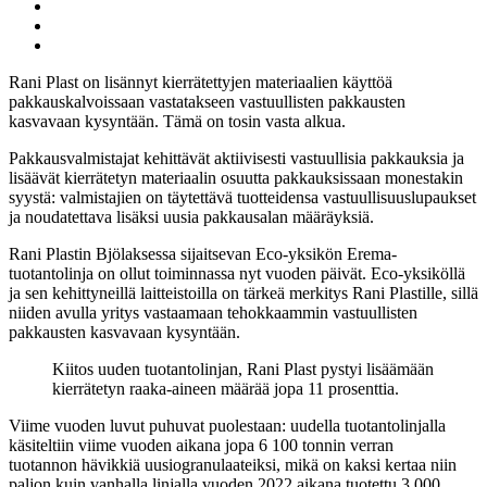
artikkeli
Facebook
Jaa:
Twitter
Jaa:
LinkedIn
Jaa:
WhatsApp
Rani Plast on lisännyt kierrätettyjen materiaalien käyttöä
pakkauskalvoissaan vastatakseen vastuullisten pakkausten
kasvavaan kysyntään. Tämä on tosin vasta alkua.
Pakkausvalmistajat kehittävät aktiivisesti vastuullisia pakkauksia ja
lisäävät kierrätetyn materiaalin osuutta pakkauksissaan monestakin
syystä: valmistajien on täytettävä tuotteidensa vastuullisuuslupaukset
ja noudatettava lisäksi uusia pakkausalan määräyksiä.
Rani Plastin Bjölaksessa sijaitsevan Eco-yksikön Erema-
tuotantolinja on ollut toiminnassa nyt vuoden päivät. Eco-yksiköllä
ja sen kehittyneillä laitteistoilla on tärkeä merkitys Rani Plastille, sillä
niiden avulla yritys vastaamaan tehokkaammin vastuullisten
pakkausten kasvavaan kysyntään.
Kiitos uuden tuotantolinjan, Rani Plast pystyi lisäämään
kierrätetyn raaka-aineen määrää jopa 11 prosenttia.
Viime vuoden luvut puhuvat puolestaan: uudella tuotantolinjalla
käsiteltiin viime vuoden aikana jopa 6 100 tonnin verran
tuotannon hävikkiä uusiogranulaateiksi, mikä on kaksi kertaa niin
paljon kuin vanhalla linjalla vuoden 2022 aikana tuotettu 3 000