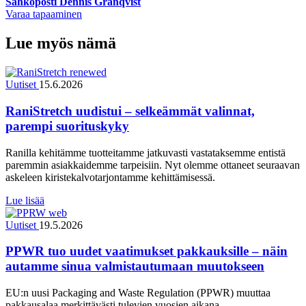
Sähköposti Dennis Granqvist
Varaa tapaaminen
Lue myös nämä
Uutiset
15.6.2026
RaniStretch uudistui – selkeämmät valinnat,
parempi suorituskyky
Ranilla kehitämme tuotteitamme jatkuvasti vastataksemme entistä
paremmin asiakkaidemme tarpeisiin. Nyt olemme ottaneet seuraavan
askeleen kiristekalvotarjontamme kehittämisessä.
Lue lisää
Uutiset
19.5.2026
PPWR tuo uudet vaatimukset pakkauksille – näin
autamme sinua valmistautumaan muutokseen
EU:n uusi Packaging and Waste Regulation (PPWR) muuttaa
pakkausalaa merkittävästi tulevien vuosien aikana.