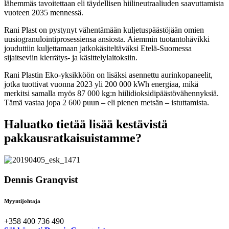
lähemmäs tavoitettaan eli täydellisen hiilineutraaliuden saavuttamista
vuoteen 2035 mennessä.
Rani Plast on pystynyt vähentämään kuljetuspäästöjään omien
uusiogranulointiprosessiensa ansiosta. Aiemmin tuotantohävikki
jouduttiin kuljettamaan jatkokäsiteltäväksi Etelä-Suomessa
sijaitseviin kierrätys- ja käsittelylaitoksiin.
Rani Plastin Eko-yksikköön on lisäksi asennettu aurinkopaneelit,
jotka tuottivat vuonna 2023 yli 200 000 kWh energiaa, mikä
merkitsi samalla myös 87 000 kg:n hiilidioksidipäästövähennyksiä.
Tämä vastaa jopa 2 600 puun – eli pienen metsän – istuttamista.
Haluatko tietää lisää kestävistä
pakkausratkaisuistamme?
Dennis Granqvist
Myyntijohtaja
+358 400 736 490