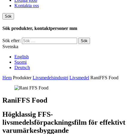
Lediga jobb
Kontakta oss
Sök
Sök produkter, kontaktpersoner mm
Sök efter:
Svenska
English
Suomi
Deutsch
Hem
Produkter
Livsmedelsindustri
Livsmedel
RaniFFS Food
RaniFFS Food
Högklassig FFS-
livsmedelsförpackningsfilm för effektivt
varumärkesbyggande