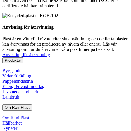
Du kan även beställa RaniFSS Food som innehåller ISCC Plus-
certifierade hållbara råmaterial.
Anvisning för återvinning
Plast är en värdefull råvara efter slutanvändning och de flesta plaster
kan återvinnas för att producera ny råvara eller energi. Läs vår
anvisning om hur du återvinner våra plastfilmer på bästa sätt.
Anvisning för återvinning
Produkter
Byggande
Vidareförädling
Pappersindustrin
Energi & växtunderlag
Livsmedelsindustrin
Lantbruk
Om Rani Plast
Om Rani Plast
Hållbarhet
Nyheter