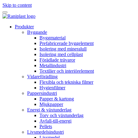
Skip to content
Produkter
Byggande
Byggmaterial
Prefabricerade byggelement
Isolering med mineralull
Isolering med cellplast
Förädlade trävaror
Metallindustri
Textilier och interiörelement
Vidareförädling
Flexibla och tekniska filmer
Hygienfilmer
Pappersindustri
Papper & kartong
Mjukpapper
Energi & växtunderlag
Torv och växtunderlag
Avfall-till-energi
Pellets
Livsmedelsindustri
Livsmedel