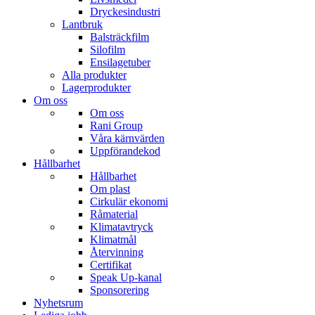
Dryckesindustri
Lantbruk
Balsträckfilm
Silofilm
Ensilagetuber
Alla produkter
Lagerprodukter
Om oss
Om oss
Rani Group
Våra kärnvärden
Uppförandekod
Hållbarhet
Hållbarhet
Om plast
Cirkulär ekonomi
Råmaterial
Klimatavtryck
Klimatmål
Återvinning
Certifikat
Speak Up-kanal
Sponsorering
Nyhetsrum