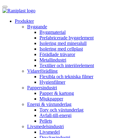
Skip
to
content
Produkter
Byggande
Byggmaterial
Prefabricerade byggelement
Isolering med mineralull
Isolering med cellplast
Förädlade trävaror
Metallindustri
Textilier och interiörelement
Vidareförädling
Flexibla och tekniska filmer
Hygienfilmer
Pappersindustri
Papper & kartong
Mjukpapper
Energi & växtunderlag
Torv och växtunderlag
Avfall-till-energi
Pellets
Livsmedelsindustri
Livsmedel
Dryckesindustri