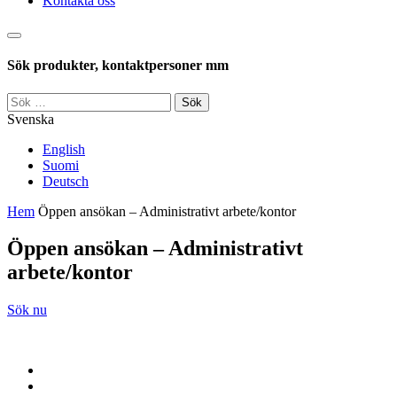
Kontakta oss
Sök
Sök produkter, kontaktpersoner mm
Sök
efter:
Svenska
English
Suomi
Deutsch
Hem
Öppen ansökan – Administrativt arbete/kontor
Öppen ansökan – Administrativt
arbete/kontor
Sök nu
Jaa
Jaa:
artikkeli
Facebook
Jaa: