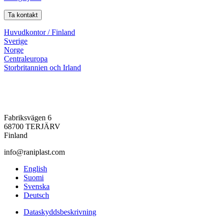
Ta kontakt
Huvudkontor / Finland
Sverige
Norge
Centraleuropa
Storbritannien och Irland
Fabriksvägen 6
68700 TERJÄRV
Finland
info@raniplast.com
Facebook
YouTube
Instagram
LinkedIn
English
Suomi
Svenska
Deutsch
Dataskyddsbeskrivning