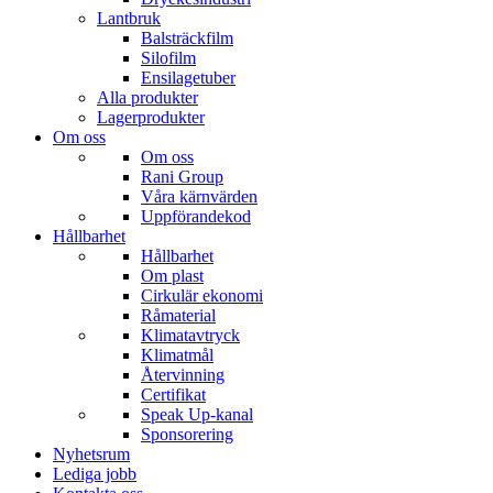
Lantbruk
Balsträckfilm
Silofilm
Ensilagetuber
Alla produkter
Lagerprodukter
Om oss
Om oss
Rani Group
Våra kärnvärden
Uppförandekod
Hållbarhet
Hållbarhet
Om plast
Cirkulär ekonomi
Råmaterial
Klimatavtryck
Klimatmål
Återvinning
Certifikat
Speak Up-kanal
Sponsorering
Nyhetsrum
Lediga jobb