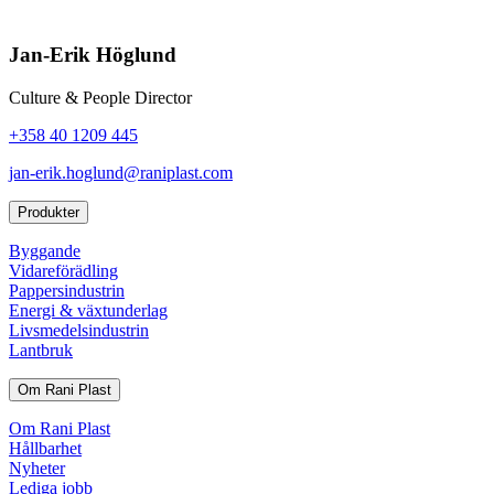
Jan-Erik Höglund
Culture & People Director
+358 40 1209 445
jan-erik.hoglund@raniplast.com
Produkter
Byggande
Vidareförädling
Pappersindustrin
Energi & växtunderlag
Livsmedelsindustrin
Lantbruk
Om Rani Plast
Om Rani Plast
Hållbarhet
Nyheter
Lediga jobb