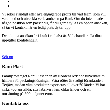
Twitter
Jaa:
LinkedIn
Jaa:
WhatsApp
Vi söker ständigt efter nya engagerade proffs till vårt team, som vill
vara med och utveckla verksamheten på Rani. Om du inte hittade
någon position som passar dig får du gärna fylla i en öppen ansökan,
så tar vi kontakt när en ledig plats dyker upp.
Den öppna ansökan är i kraft i ett halvt år. Vi behandlar alla dina
uppgifter konfidentiellt.
Sök nu
Rani Plast
Familjeföretaget Rani Plast är en av Nordens ledande tillverkare av
hållbara förpackningslösningar. Våra rötter är stadigt förankrade i
Terjärv, medan våra produkter exporteras till över 50 länder. Vi har
cirka 700 anställda, åtta fabriker i fem olika länder och en
omsättning på 300 miljoner euro.
Kontakta oss