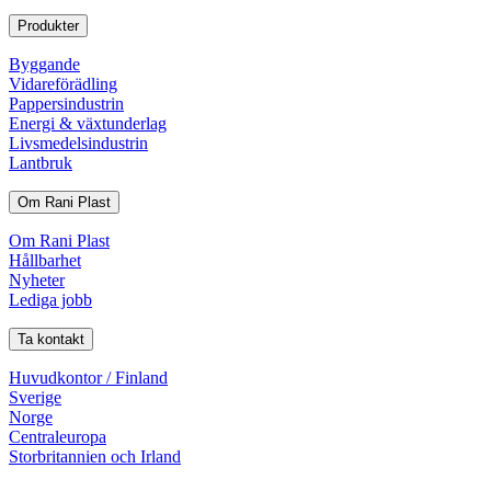
Produkter
Byggande
Vidareförädling
Pappersindustrin
Energi & växtunderlag
Livsmedelsindustrin
Lantbruk
Om Rani Plast
Om Rani Plast
Hållbarhet
Nyheter
Lediga jobb
Ta kontakt
Huvudkontor / Finland
Sverige
Norge
Centraleuropa
Storbritannien och Irland