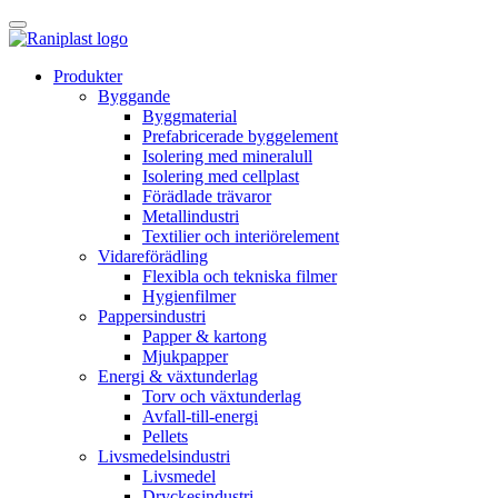
Skip
to
content
Produkter
Byggande
Byggmaterial
Prefabricerade byggelement
Isolering med mineralull
Isolering med cellplast
Förädlade trävaror
Metallindustri
Textilier och interiörelement
Vidareförädling
Flexibla och tekniska filmer
Hygienfilmer
Pappersindustri
Papper & kartong
Mjukpapper
Energi & växtunderlag
Torv och växtunderlag
Avfall-till-energi
Pellets
Livsmedelsindustri
Livsmedel
Dryckesindustri