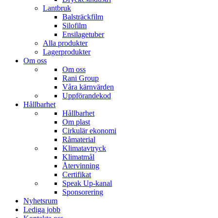
Lantbruk
Balsträckfilm
Silofilm
Ensilagetuber
Alla produkter
Lagerprodukter
Om oss
Om oss
Rani Group
Våra kärnvärden
Uppförandekod
Hållbarhet
Hållbarhet
Om plast
Cirkulär ekonomi
Råmaterial
Klimatavtryck
Klimatmål
Återvinning
Certifikat
Speak Up-kanal
Sponsorering
Nyhetsrum
Lediga jobb