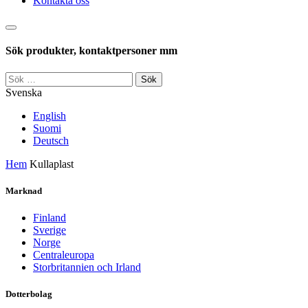
Kontakta oss
Sök
Sök produkter, kontaktpersoner mm
Sök
efter:
Svenska
English
Suomi
Deutsch
Hem
Kullaplast
Marknad
Finland
Sverige
Norge
Centraleuropa
Storbritannien och Irland
Dotterbolag