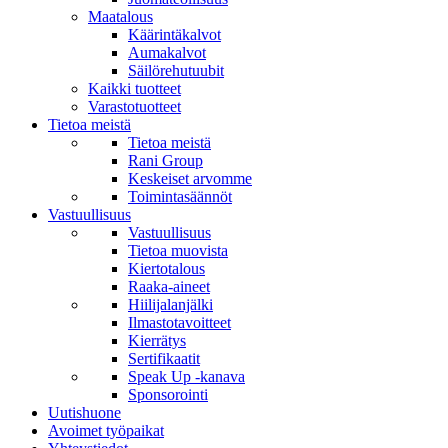
Maatalous
Käärintäkalvot
Aumakalvot
Säilörehutuubit
Kaikki tuotteet
Varastotuotteet
Tietoa meistä
Tietoa meistä
Rani Group
Keskeiset arvomme
Toimintasäännöt
Vastuullisuus
Vastuullisuus
Tietoa muovista
Kiertotalous
Raaka-aineet
Hiilijalanjälki
Ilmastotavoitteet
Kierrätys
Sertifikaatit
Speak Up -kanava
Sponsorointi
Uutishuone
Avoimet työpaikat