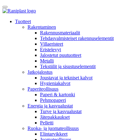
Skip
to
content
Tuotteet
Rakentaminen
Rakennusmateriaalit
Tehdasvalmisteiset rakennuselementit
Villaeristeet
Eristelevyt
Jalostetut puutuotteet
Metalli
Tekstiilit ja sisustuselementit
Jatkojalostus
Joustavat ja tekniset kalvot
Hygieniakalvot
Paperiteollisuus
Paperi & kartonki
Pehmopaperi
Energia ja kasvualustat
Turve ja kasvualustat
Jätepakkaukset
Pelletti
Ruoka- ja juomateollisuus
Elintarvikkeet
Juomateollisuus