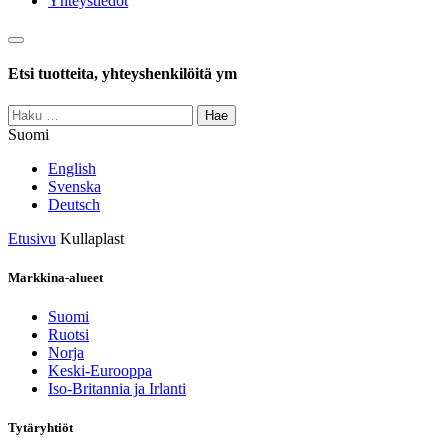
Yhteystiedot
Haku
Etsi tuotteita, yhteyshenkilöitä ym
Haku:
Suomi
English
Svenska
Deutsch
Etusivu
Kullaplast
Markkina-alueet
Suomi
Ruotsi
Norja
Keski-Eurooppa
Iso-Britannia ja Irlanti
Tytäryhtiöt