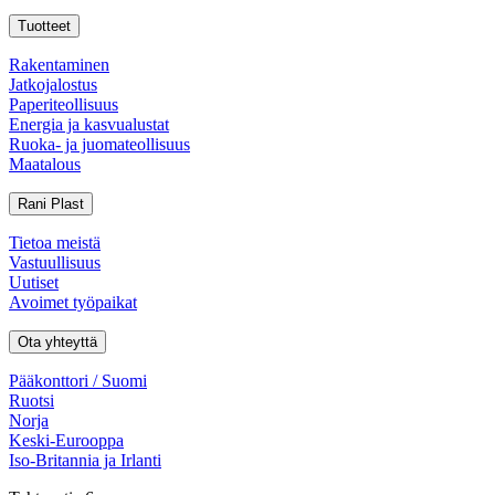
Tuotteet
Rakentaminen
Jatkojalostus
Paperiteollisuus
Energia ja kasvualustat
Ruoka- ja juomateollisuus
Maatalous
Rani Plast
Tietoa meistä
Vastuullisuus
Uutiset
Avoimet työpaikat
Ota yhteyttä
Pääkonttori / Suomi
Ruotsi
Norja
Keski-Eurooppa
Iso-Britannia ja Irlanti