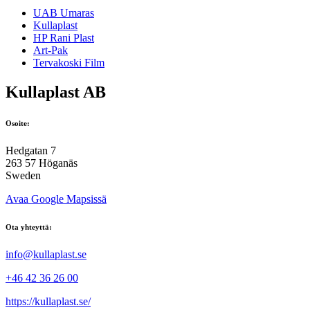
UAB Umaras
Kullaplast
HP Rani Plast
Art-Pak
Tervakoski Film
Kullaplast AB
Osoite:
Hedgatan 7
263 57 Höganäs
Sweden
Avaa Google Mapsissä
Ota yhteyttä:
info@kullaplast.se
+46 42 36 26 00
https://kullaplast.se/