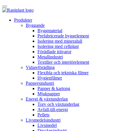
Skip
to
content
Produkter
Byggande
Byggmaterial
Prefabricerade byggelement
Isolering med mineralull
Isolering med cellplast
Förädlade trävaror
Metallindustri
Textilier och interiörelement
Vidareförädling
Flexibla och tekniska filmer
Hygienfilmer
Pappersindustri
Papper & kartong
Mjukpapper
Energi & växtunderlag
Torv och växtunderlag
Avfall-till-energi
Pellets
Livsmedelsindustri
Livsmedel
Dryckesindustri