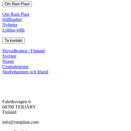
Om Rani Plast
Om Rani Plast
Hållbarhet
Nyheter
Lediga jobb
Ta kontakt
Huvudkontor / Finland
Sverige
Norge
Centraleuropa
Storbritannien och Irland
Fabriksvägen 6
68700 TERJÄRV
Finland
info@raniplast.com