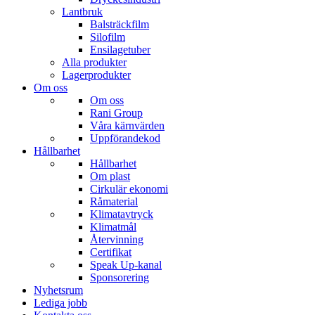
Lantbruk
Balsträckfilm
Silofilm
Ensilagetuber
Alla produkter
Lagerprodukter
Om oss
Om oss
Rani Group
Våra kärnvärden
Uppförandekod
Hållbarhet
Hållbarhet
Om plast
Cirkulär ekonomi
Råmaterial
Klimatavtryck
Klimatmål
Återvinning
Certifikat
Speak Up-kanal
Sponsorering
Nyhetsrum
Lediga jobb