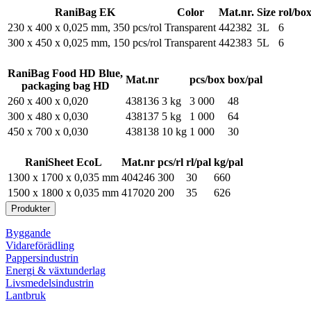
RaniBag EK
Color
Mat.nr.
Size
rol/bo
230 x 400 x 0,025 mm, 350 pcs/rol
Transparent
442382
3L
6
300 x 450 x 0,025 mm, 150 pcs/rol
Transparent
442383
5L
6
RaniBag Food HD Blue,
Mat.nr
pcs/box
box/pal
packaging bag HD
260 x 400 x 0,020
438136
3 kg
3 000
48
300 x 480 x 0,030
438137
5 kg
1 000
64
450 x 700 x 0,030
438138
10 kg
1 000
30
RaniSheet EcoL
Mat.nr
pcs/rl
rl/pal
kg/pal
1300 x 1700 x 0,035 mm
404246
300
30
660
1500 x 1800 x 0,035 mm
417020
200
35
626
Produkter
Byggande
Vidareförädling
Pappersindustrin
Energi & växtunderlag
Livsmedelsindustrin
Lantbruk