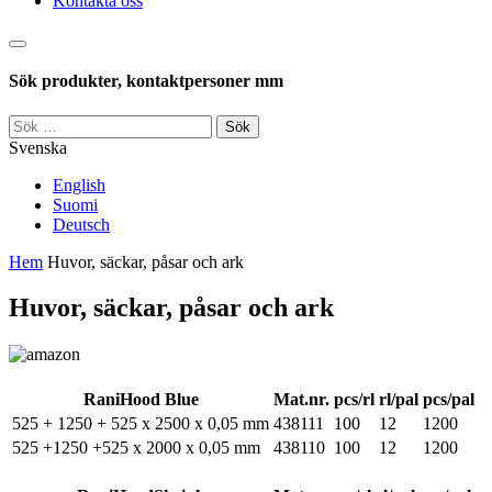
Kontakta oss
Sök
Sök produkter, kontaktpersoner mm
Sök
efter:
Svenska
English
Suomi
Deutsch
Hem
Huvor, säckar, påsar och ark
Huvor, säckar, påsar och ark
RaniHood Blue
Mat.nr.
pcs/rl
rl/pal
pcs/pal
525 + 1250 + 525 x 2500 x 0,05 mm
438111
100
12
1200
525 +1250 +525 x 2000 x 0,05 mm
438110
100
12
1200