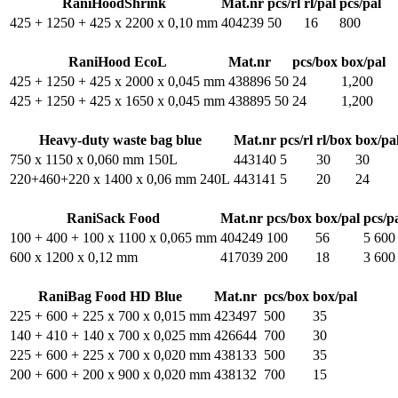
RaniHoodShrink
Mat.nr
pcs/rl
rl/pal
pcs/pal
425 + 1250 + 425 x 2200 x 0,10 mm
404239
50
16
800
RaniHood EcoL
Mat.nr
pcs/box
box/pal
425 + 1250 + 425 x 2000 x 0,045 mm
438896
50
24
1,200
425 + 1250 + 425 x 1650 x 0,045 mm
438895
50
24
1,200
Heavy-duty waste bag blue
Mat.nr
pcs/rl
rl/box
box/pa
750 x 1150 x 0,060 mm 150L
443140
5
30
30
220+460+220 x 1400 x 0,06 mm 240L
443141
5
20
24
RaniSack Food
Mat.nr
pcs/box
box/pal
pcs/p
100 + 400 + 100 x 1100 x 0,065 mm
404249
100
56
5 600
600 x 1200 x 0,12 mm
417039
200
18
3 600
RaniBag Food HD Blue
Mat.nr
pcs/box
box/pal
225 + 600 + 225 x 700 x 0,015 mm
423497
500
35
140 + 410 + 140 x 700 x 0,025 mm
426644
700
30
225 + 600 + 225 x 700 x 0,020 mm
438133
500
35
200 + 600 + 200 x 900 x 0,020 mm
438132
700
15