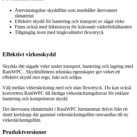
Återvinningsbar skyddfilm som innehåller återvunnet
råmaterial
Effektivt skydd för hantering och transport av sågat virke
Finns också med friktionsyta för krävande väderförhållanden
Tillgänglig även med högkvalitativt flexotryck
Effektivt virkesskydd
Skydda ditt sågade virke under transport, hantering och lagring med
RaniWPC. Skyddsfilmens tekniska egenskaper ger virket ett
effektivt skydd mot regn, fukt och solljus.
Välj mellan virkestäckning med och utan flexotryck. Du kan också
konvertera RaniWPC till färdiga virkestäckningshuvar för enklare
hantering och komprimerat skydd.
Det återvunna råmaterialet i RaniWPC härstammar delvis från ett
slutet kretslopp där gammal virkestäckningsfilm omvandlas till ny
virkestäckningsfilm.
Produktversioner