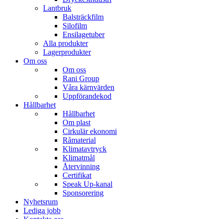
Lantbruk
Balsträckfilm
Silofilm
Ensilagetuber
Alla produkter
Lagerprodukter
Om oss
Om oss
Rani Group
Våra kärnvärden
Uppförandekod
Hållbarhet
Hållbarhet
Om plast
Cirkulär ekonomi
Råmaterial
Klimatavtryck
Klimatmål
Återvinning
Certifikat
Speak Up-kanal
Sponsorering
Nyhetsrum
Lediga jobb