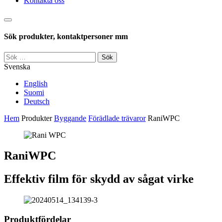
Kontakta oss
Sök
Sök produkter, kontaktpersoner mm
Sök
efter:
Svenska
English
Suomi
Deutsch
Hem
Produkter
Byggande
Förädlade trävaror
RaniWPC
RaniWPC
Effektiv film för skydd av sågat virke
Produktfördelar