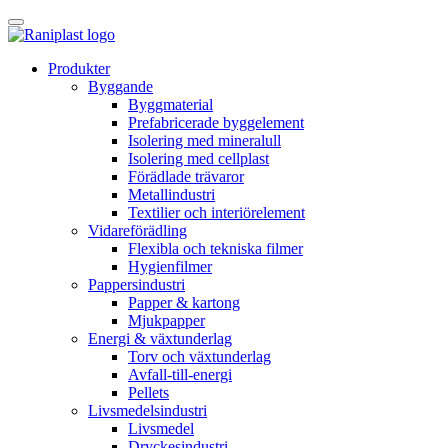
Skip
to
content
Produkter
Byggande
Byggmaterial
Prefabricerade byggelement
Isolering med mineralull
Isolering med cellplast
Förädlade trävaror
Metallindustri
Textilier och interiörelement
Vidareförädling
Flexibla och tekniska filmer
Hygienfilmer
Pappersindustri
Papper & kartong
Mjukpapper
Energi & växtunderlag
Torv och växtunderlag
Avfall-till-energi
Pellets
Livsmedelsindustri
Livsmedel
Dryckesindustri