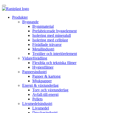
Skip
to
content
Produkter
Byggande
Byggmaterial
Prefabricerade byggelement
Isolering med mineralull
Isolering med cellplast
Förädlade trävaror
Metallindustri
Textilier och interiörelement
Vidareförädling
Flexibla och tekniska filmer
Hygienfilmer
Pappersindustri
Papper & kartong
Mjukpapper
Energi & växtunderlag
Torv och växtunderlag
Avfall-till-energi
Pellets
Livsmedelsindustri
Livsmedel
Dryckesindustri