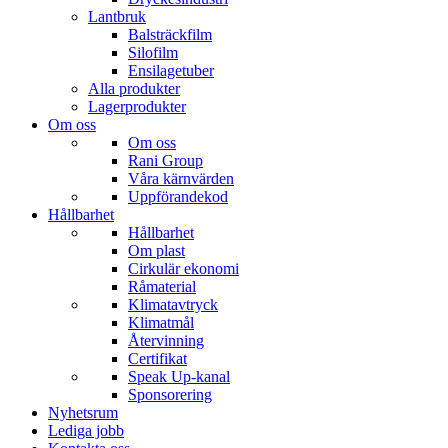
Lantbruk
Balsträckfilm
Silofilm
Ensilagetuber
Alla produkter
Lagerprodukter
Om oss
Om oss
Rani Group
Våra kärnvärden
Uppförandekod
Hållbarhet
Hållbarhet
Om plast
Cirkulär ekonomi
Råmaterial
Klimatavtryck
Klimatmål
Återvinning
Certifikat
Speak Up-kanal
Sponsorering
Nyhetsrum
Lediga jobb