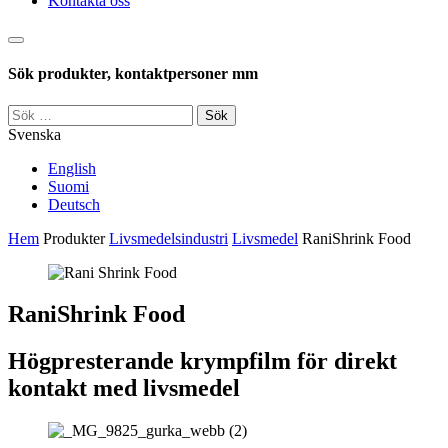
Kontakta oss
Sök
Sök produkter, kontaktpersoner mm
Sök
efter:
Svenska
English
Suomi
Deutsch
Hem
Produkter
Livsmedelsindustri
Livsmedel
RaniShrink Food
RaniShrink Food
Högpresterande krympfilm för direkt
kontakt med livsmedel