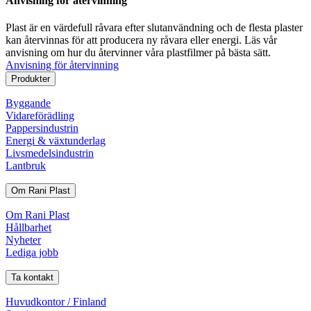
Anvisning för återvinning
Plast är en värdefull råvara efter slutanvändning och de flesta plaster
kan återvinnas för att producera ny råvara eller energi. Läs vår
anvisning om hur du återvinner våra plastfilmer på bästa sätt.
Anvisning för återvinning
Produkter
Byggande
Vidareförädling
Pappersindustrin
Energi & växtunderlag
Livsmedelsindustrin
Lantbruk
Om Rani Plast
Om Rani Plast
Hållbarhet
Nyheter
Lediga jobb
Ta kontakt
Huvudkontor / Finland