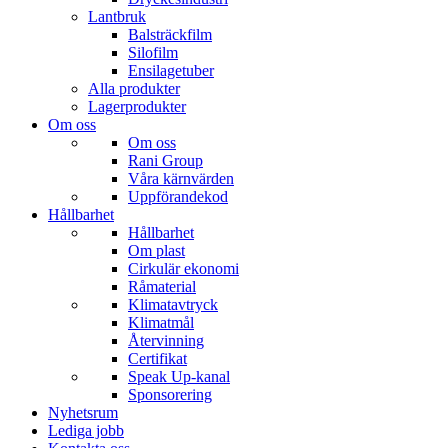
Lantbruk
Balsträckfilm
Silofilm
Ensilagetuber
Alla produkter
Lagerprodukter
Om oss
Om oss
Rani Group
Våra kärnvärden
Uppförandekod
Hållbarhet
Hållbarhet
Om plast
Cirkulär ekonomi
Råmaterial
Klimatavtryck
Klimatmål
Återvinning
Certifikat
Speak Up-kanal
Sponsorering
Nyhetsrum
Lediga jobb