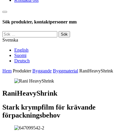
Kontakta oss
Sök
Sök produkter, kontaktpersoner mm
Sök
efter:
Svenska
English
Suomi
Deutsch
Hem
Produkter
Byggande
Byggmaterial
RaniHeavyShrink
RaniHeavyShrink
Stark krympfilm för krävande
förpackningsbehov