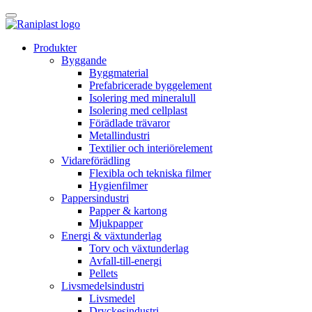
Skip
to
content
Produkter
Byggande
Byggmaterial
Prefabricerade byggelement
Isolering med mineralull
Isolering med cellplast
Förädlade trävaror
Metallindustri
Textilier och interiörelement
Vidareförädling
Flexibla och tekniska filmer
Hygienfilmer
Pappersindustri
Papper & kartong
Mjukpapper
Energi & växtunderlag
Torv och växtunderlag
Avfall-till-energi
Pellets
Livsmedelsindustri
Livsmedel
Dryckesindustri