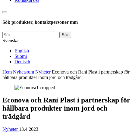
Kontakta oss
Sök
Sök produkter, kontaktpersoner mm
Sök
efter:
Svenska
English
Suomi
Deutsch
Hem
Nyhetsrum
Nyheter
Econova och Rani Plast i partnerskap för
hållbara produkter inom jord och trädgård
Econova och Rani Plast i partnerskap för
hållbara produkter inom jord och
trädgård
Nyheter
13.4.2023