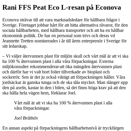
Rani FFS Peat Eco L-resan på Econova
Econova strävar till att vara marknadsledare för hållbara frågor i
Sverige. Företaget jobbar hårt för att hitta alternativa råvaror, för den
sociala hållbarheten, med hållbara transporter och att ha en hållbar
ekonomisk politik. De har en personal som trivs och deras vd
Jeannette Tretten nominerades i år till årets entreprenör i Sverige för
sitt ledarskap.
– Vi väljer återvunnen plast för miljön skull och vårt mål är att vi ska
ha 100 % återvunnen plast i alla våra förpackningar. Externa
miljökonsulter rekommenderar
att öka mängden återvunnen plast
och därför har vi valt bort folier tillverkade av bioplast och
sockerrör. Sen är det ju också viktigt att förpackningen håller. Våra
jordsäckar är ganska tunga och de ska tåla mycket. Man slänger upp
den på axeln, kastar in den i bilen, så det finns höga krav på att den
ska hålla hela vägen hem, förklarar Joel.
Vårt mål är att vi ska ha 100 % återvunnen plast i alla
våra förpackningar.
Joel Bråthén
En annan aspekt på förpackningens hållbarhetsnivå är tryckfärgen