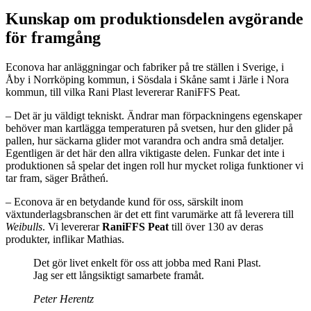
Kunskap om produktionsdelen avgörande
för framgång
Econova har anläggningar och fabriker på tre ställen i Sverige, i
Åby i Norrköping kommun, i Sösdala i Skåne samt i Järle i Nora
kommun, till vilka Rani Plast levererar RaniFFS Peat.
– Det är ju väldigt tekniskt. Ändrar man förpackningens egenskaper
behöver man kartlägga temperaturen på svetsen, hur den glider på
pallen, hur säckarna glider mot varandra och andra små detaljer.
Egentligen är det här den allra viktigaste delen. Funkar det inte i
produktionen så spelar det ingen roll hur mycket roliga funktioner vi
tar fram, säger Bråtheń.
– Econova är en betydande kund för oss, särskilt inom
växtunderlagsbranschen är det ett fint varumärke att få leverera till
Weibulls
. Vi levererar
RaniFFS Peat
till över 130 av deras
produkter, inflikar Mathias.
Det gör livet enkelt för oss att jobba med Rani Plast.
Jag ser ett långsiktigt samarbete framåt.
Peter Herentz