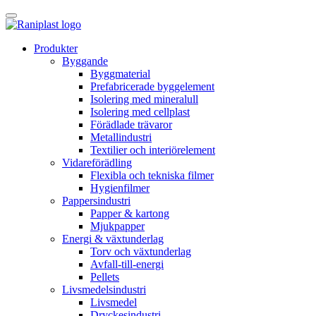
Skip
to
content
Produkter
Byggande
Byggmaterial
Prefabricerade byggelement
Isolering med mineralull
Isolering med cellplast
Förädlade trävaror
Metallindustri
Textilier och interiörelement
Vidareförädling
Flexibla och tekniska filmer
Hygienfilmer
Pappersindustri
Papper & kartong
Mjukpapper
Energi & växtunderlag
Torv och växtunderlag
Avfall-till-energi
Pellets
Livsmedelsindustri
Livsmedel
Dryckesindustri