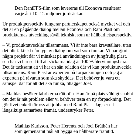
Den RaniFFS-film som levereras till Econova resulterar
varje år i 10–15 miljoner jordsäckar.
Ur produktperspektiv fungerar partnerskapet också mycket väl och
det är en pågående dialog mellan Econova och Rani Plast om
produkternas utveckling såväl tekniskt som ur hållbarhetsperspektiv.
– Vi produktutvecklar tillsammans. Vi är inte bara kravställare, utan
det blir faktiskt nån typ av dialog om vad som funkar. Vi har gjort
några projekt där vi minskat på användningen av jungfrulig plast,
sen har vi har sett till att säckarna idag är 100 % återvinningsbara.
Det är tacksamt att vi har en sån relation där vi kan produktutveckla
tillsammans. Rani Plast är experten på förpackningen och jag är
experten på råvaran som ska skyddas. Det behöver ju vara ett
samspel där för att det ska funka, tillägger Joel.
– Mathias besöker fabrikerna rätt ofta. Han är på plats väldigt snabbt
om det är nåt problem eller vi behöver testa en ny förpackning. Det
gör livet enkelt för oss att jobba med Rani Plast. Jag ser ett
långsiktigt samarbete framåt, understryker Peter.
Mathias Karlsson, Peter Herentz och Joel Bråthén har
som gemensamt mål att bygga en hållbarare framtid.