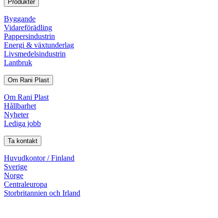
Produkter
Byggande
Vidareförädling
Pappersindustrin
Energi & växtunderlag
Livsmedelsindustrin
Lantbruk
Om Rani Plast
Om Rani Plast
Hållbarhet
Nyheter
Lediga jobb
Ta kontakt
Huvudkontor / Finland
Sverige
Norge
Centraleuropa
Storbritannien och Irland