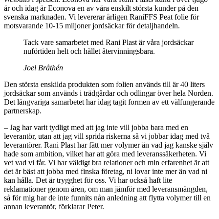
år och idag är Econova en av våra enskilt största kunder på den
svenska marknaden. Vi levererar årligen RaniFFS Peat folie för
motsvarande 10-15 miljoner jordsäckar för detaljhandeln.
Tack vare samarbetet med Rani Plast är våra jordsäckar
nuförtiden helt och hållet återvinningsbara.
Joel Bråthén
Den största enskilda produkten som folien används till är 40 liters
jordsäckar som används i trädgårdar och odlingar över hela Norden.
Det långvariga samarbetet har idag tagit formen av ett välfungerande
partnerskap.
– Jag har varit tydligt med att jag inte vill jobba bara med en
leverantör, utan att jag vill sprida riskerna så vi jobbar idag med två
leverantörer. Rani Plast har fått mer volymer än vad jag kanske själv
hade som ambition, vilket har att göra med leveranssäkerheten. Vi
vet vad vi får. Vi har väldigt bra relationer och min erfarenhet är att
det är bäst att jobba med finska företag, ni lovar inte mer än vad ni
kan hålla. Det är trygghet för oss. Vi har också haft lite
reklamationer genom åren, om man jämför med leveransmängden,
så för mig har de inte funnits nån anledning att flytta volymer till en
annan leverantör, förklarar Peter.