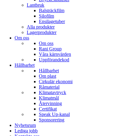
Lantbruk
Balsträckfilm
Silofilm
Ensilagetuber
Alla produkter
Lagerprodukter
Om oss
Om oss
Rani Group
Våra kärnvärden
Uppförandekod
Hållbarhet
Hållbarhet
Om plast
Cirkulär ekonomi
Råmaterial
Klimatavtryck
Klimatmål
Återvinning
Certifikat
Speak Up-kanal
Sponsorering
Nyhetsrum
Lediga jobb