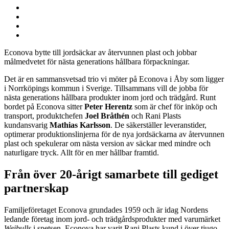
Jaa
Jaa:
artikkeli
Facebook
Jaa:
Twitter
Jaa:
LinkedIn
Jaa:
WhatsApp
Econova bytte till jordsäckar av återvunnen plast och jobbar
målmedvetet för nästa generations hållbara förpackningar.
Det är en sammansvetsad trio vi möter på Econova i Åby som ligger
i Norrköpings kommun i Sverige. Tillsammans vill de jobba för
nästa generations hållbara produkter inom jord och trädgård. Runt
bordet på Econova sitter
Peter
Herentz
som är chef för inköp och
transport, produktchefen
Joel Bråthén
och Rani Plasts
kundansvarig
Mathias Karlsson
. De säkerställer leveranstider,
optimerar produktionslinjerna för de nya jordsäckarna av återvunnen
plast och spekulerar om nästa version av säckar med mindre och
naturligare tryck. Allt för en mer hållbar framtid.
Från över 20-årigt samarbete till gediget
partnerskap
Familjeföretaget Econova grundades 1959 och är idag Nordens
ledande företag inom jord- och trädgårdsprodukter med varumärket
Weibulls
i spetsen. Econova har varit Rani Plasts kund i över tjugo