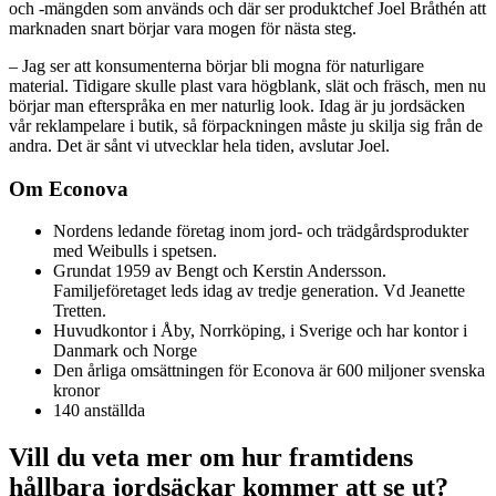
och -mängden som används och där ser produktchef Joel Bråthén att
marknaden snart börjar vara mogen för nästa steg.
– Jag ser att konsumenterna börjar bli mogna för naturligare
material. Tidigare skulle plast vara högblank, slät och fräsch, men nu
börjar man efterspråka en mer naturlig look. Idag är ju jordsäcken
vår reklampelare i butik, så förpackningen måste ju skilja sig från de
andra. Det är sånt vi utvecklar hela tiden, avslutar Joel.
Om Econova
Nordens ledande företag inom jord- och trädgårdsprodukter
med Weibulls i spetsen.
Grundat 1959 av Bengt och Kerstin Andersson.
Familjeföretaget leds idag av tredje generation. Vd Jeanette
Tretten.
Huvudkontor i Åby, Norrköping, i Sverige och har kontor i
Danmark och Norge
Den årliga omsättningen för Econova är 600 miljoner svenska
kronor
140 anställda
Vill du veta mer om hur framtidens
hållbara jordsäckar kommer att se ut?