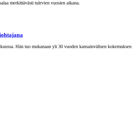
aa merkittävästi tulevien vuosien aikana.
sjohtajana
ukokuussa. Hän tuo mukanaan yli 30 vuoden kansainvälisen kokemuksen m