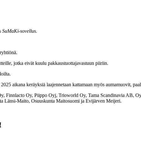
ös SuMaKi-sovellus.
ryhtiönä.
eille, jotka eivät kuulu pakkaustuottajavastuun piiriin.
oilta.
2025 aikana keräyksiä laajennetaan kattamaan myös aumamuovit, paalinar
, Finnlacto Oy, Piippo Oyj, Trioworld Oy, Tama Scandinavia AB, Oy
a Länsi-Maito, Osuuskunta Maitosuomi ja Evijärven Meijeri.
!