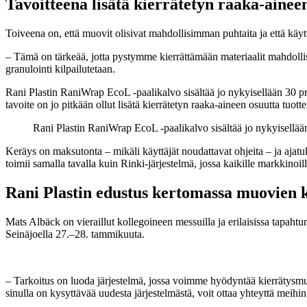
Tavoitteena lisätä kierrätetyn raaka-aine
Toiveena on, että muovit olisivat mahdollisimman puhtaita ja että käyt
– Tämä on tärkeää, jotta pystymme kierrättämään materiaalit mahdoll
granulointi kilpailutetaan.
Rani Plastin RaniWrap EcoL -paalikalvo sisältää jo nykyisellään 30 pros
tavoite on jo pitkään ollut lisätä kierrätetyn raaka-aineen osuutta tuot
Rani Plastin RaniWrap EcoL -paalikalvo sisältää jo nykyisellään 3
Keräys on maksutonta – mikäli käyttäjät noudattavat ohjeita – ja ajat
toimii samalla tavalla kuin Rinki-järjestelmä, jossa kaikille markkinoil
Rani Plastin edustus kertomassa muovien k
Mats Albäck on vieraillut kollegoineen messuilla ja erilaisissa tapah
Seinäjoella 27.–28. tammikuuta.
– Tarkoitus on luoda järjestelmä, jossa voimme hyödyntää kierrätysmuov
sinulla on kysyttävää uudesta järjestelmästä, voit ottaa yhteyttä mei