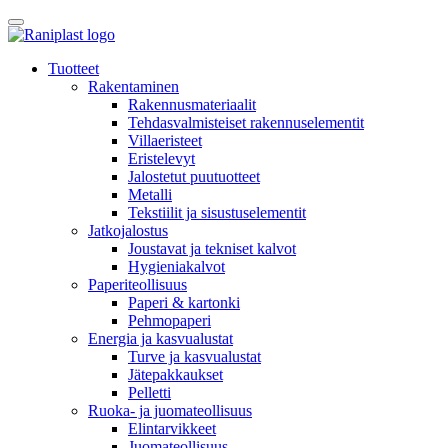
Skip
to
content
Tuotteet
Rakentaminen
Rakennusmateriaalit
Tehdasvalmisteiset rakennuselementit
Villaeristeet
Eristelevyt
Jalostetut puutuotteet
Metalli
Tekstiilit ja sisustuselementit
Jatkojalostus
Joustavat ja tekniset kalvot
Hygieniakalvot
Paperiteollisuus
Paperi & kartonki
Pehmopaperi
Energia ja kasvualustat
Turve ja kasvualustat
Jätepakkaukset
Pelletti
Ruoka- ja juomateollisuus
Elintarvikkeet
Juomateollisuus