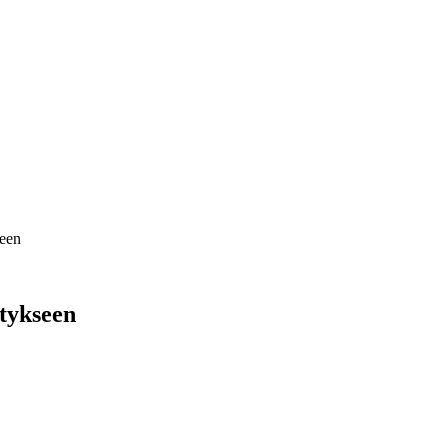
seen
tykseen