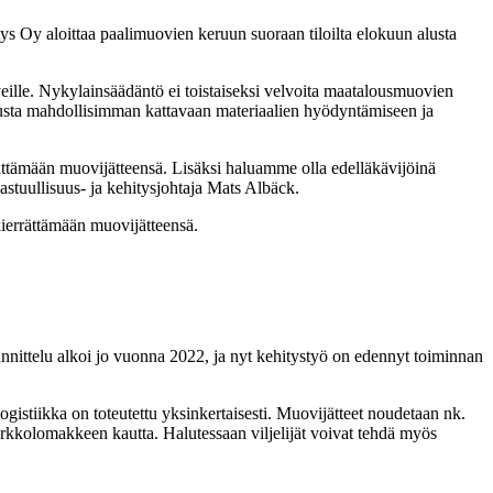
ys Oy aloittaa paalimuovien keruun suoraan tiloilta elokuun alusta
eille. Nykylainsäädäntö ei toistaiseksi velvoita maatalousmuovien
nostusta mahdollisimman kattavaan materiaalien hyödyntämiseen ja
rrättämään muovijätteensä. Lisäksi haluamme olla edelläkävijöinä
stuullisuus- ja kehitysjohtaja Mats Albäck.
 kierrättämään muovijätteensä.
nittelu alkoi jo vuonna 2022, ja nyt kehitystyö on edennyt toiminnan
logistiikka on toteutettu yksinkertaisesti. Muovijätteet noudetaan nk.
erkkolomakkeen kautta. Halutessaan viljelijät voivat tehdä myös