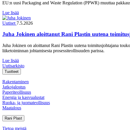
EU:n uusi Packaging and Waste Regulation (PPWR) muuttaa pakkausal
Lue lisää
Uutiset
7.5.2026
Juha Jokinen aloittanut Rani Plastin uutena toimitu
Juha Jokinen on aloittanut Rani Plastin uutena toimitusjohtajana to
liiketoiminnan johtamisesta prosessiteollisuuden parissa.
Lue lisää
Uutisarkisto
Tuotteet
Rakentaminen
Jatkojalostus
Paperiteollisuus
Energia ja kasvualustat
Ruoka- ja juomateollisuus
Maatalous
Rani Plast
Tietoa meistä