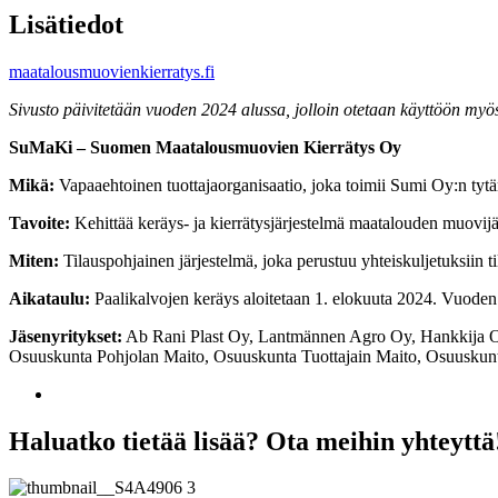
Lisätiedot
maatalousmuovienkierratys.fi
Sivusto päivitetään vuoden 2024 alussa, jolloin otetaan käyttöön my
SuMaKi – Suomen Maatalousmuovien Kierrätys Oy
Mikä:
Vapaaehtoinen tuottajaorganisaatio, joka toimii Sumi Oy:n tytä
Tavoite:
Kehittää keräys- ja kierrätysjärjestelmä maatalouden muovijätt
Miten:
Tilauspohjainen järjestelmä, joka perustuu yhteiskuljetuksiin til
Aikataulu:
Paalikalvojen keräys aloitetaan 1. elokuuta 2024. Vuoden 
Jäsenyritykset:
Ab Rani Plast Oy, Lantmännen Agro Oy, Hankkija Oy
Osuuskunta Pohjolan Maito, Osuuskunta Tuottajain Maito, Osuuskunt
Haluatko tietää lisää? Ota meihin yhteyttä