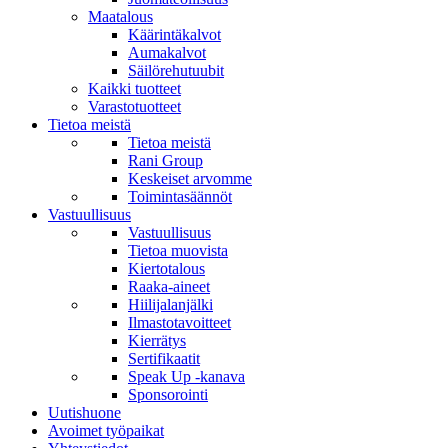
Maatalous
Käärintäkalvot
Aumakalvot
Säilörehutuubit
Kaikki tuotteet
Varastotuotteet
Tietoa meistä
Tietoa meistä
Rani Group
Keskeiset arvomme
Toimintasäännöt
Vastuullisuus
Vastuullisuus
Tietoa muovista
Kiertotalous
Raaka-aineet
Hiilijalanjälki
Ilmastotavoitteet
Kierrätys
Sertifikaatit
Speak Up -kanava
Sponsorointi
Uutishuone
Avoimet työpaikat