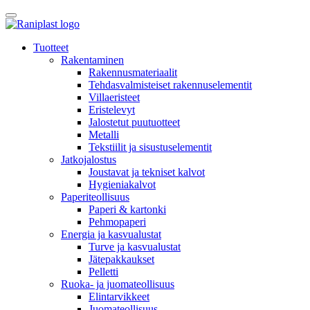
Skip
to
content
Tuotteet
Rakentaminen
Rakennusmateriaalit
Tehdasvalmisteiset rakennuselementit
Villaeristeet
Eristelevyt
Jalostetut puutuotteet
Metalli
Tekstiilit ja sisustuselementit
Jatkojalostus
Joustavat ja tekniset kalvot
Hygieniakalvot
Paperiteollisuus
Paperi & kartonki
Pehmopaperi
Energia ja kasvualustat
Turve ja kasvualustat
Jätepakkaukset
Pelletti
Ruoka- ja juomateollisuus
Elintarvikkeet
Juomateollisuus