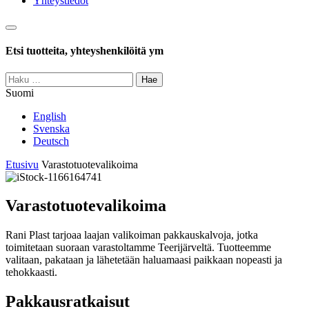
Yhteystiedot
Haku
Etsi tuotteita, yhteyshenkilöitä ym
Haku:
Suomi
English
Svenska
Deutsch
Etusivu
Varastotuotevalikoima
Varastotuotevalikoima
Rani Plast tarjoaa laajan valikoiman pakkauskalvoja, jotka
toimitetaan suoraan varastoltamme Teerijärveltä. Tuotteemme
valitaan, pakataan ja lähetetään haluamaasi paikkaan nopeasti ja
tehokkaasti.
Pakkausratkaisut