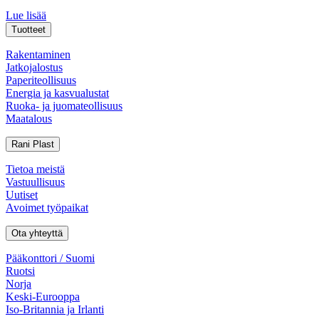
Lue lisää
Tuotteet
Rakentaminen
Jatkojalostus
Paperiteollisuus
Energia ja kasvualustat
Ruoka- ja juomateollisuus
Maatalous
Rani Plast
Tietoa meistä
Vastuullisuus
Uutiset
Avoimet työpaikat
Ota yhteyttä
Pääkonttori / Suomi
Ruotsi
Norja
Keski-Eurooppa
Iso-Britannia ja Irlanti