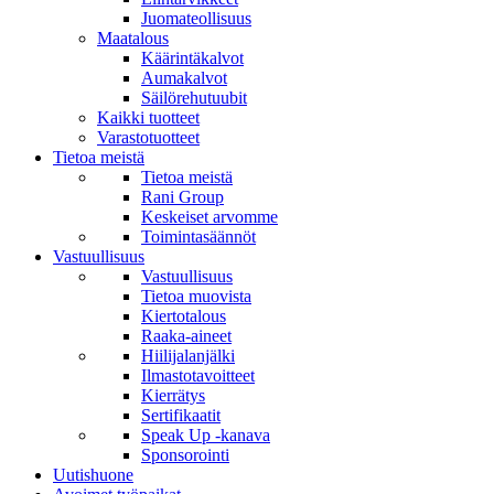
Juomateollisuus
Maatalous
Käärintäkalvot
Aumakalvot
Säilörehutuubit
Kaikki tuotteet
Varastotuotteet
Tietoa meistä
Tietoa meistä
Rani Group
Keskeiset arvomme
Toimintasäännöt
Vastuullisuus
Vastuullisuus
Tietoa muovista
Kiertotalous
Raaka-aineet
Hiilijalanjälki
Ilmastotavoitteet
Kierrätys
Sertifikaatit
Speak Up -kanava
Sponsorointi
Uutishuone