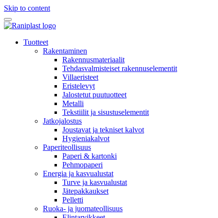
Skip to content
Tuotteet
Rakentaminen
Rakennusmateriaalit
Tehdasvalmisteiset rakennuselementit
Villaeristeet
Eristelevyt
Jalostetut puutuotteet
Metalli
Tekstiilit ja sisustuselementit
Jatkojalostus
Joustavat ja tekniset kalvot
Hygieniakalvot
Paperiteollisuus
Paperi & kartonki
Pehmopaperi
Energia ja kasvualustat
Turve ja kasvualustat
Jätepakkaukset
Pelletti
Ruoka- ja juomateollisuus
Elintarvikkeet