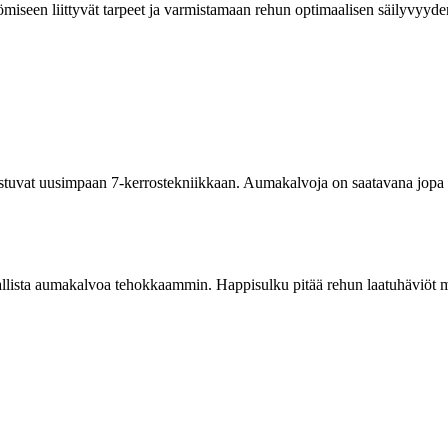
miseen liittyvät tarpeet ja varmistamaan rehun optimaalisen säilyvy
tuvat uusimpaan 7-kerrostekniikkaan. Aumakalvoja on saatavana jopa 22
allista aumakalvoa tehokkaammin. Happisulku pitää rehun laatuhäviö