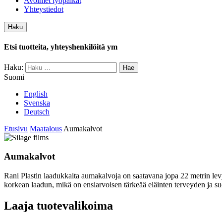
Avoimet työpaikat
Yhteystiedot
Haku
Etsi tuotteita, yhteyshenkilöitä ym
Haku:
Suomi
English
Svenska
Deutsch
Etusivu
Maatalous
Aumakalvot
Aumakalvot
Rani Plastin laadukkaita aumakalvoja on saatavana jopa 22 metrin levy
korkean laadun, mikä on ensiarvoisen tärkeää eläinten terveyden ja s
Laaja tuotevalikoima