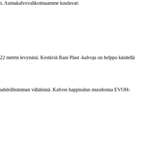
yden. Aumakalvovalikoimaamme kuuluvat:
 metrin levyisinä. Kestäviä Rani Plast -kalvoja on helppo käsitellä
t mahdollisimman vähäisinä. Kalvon happisulun muodostaa EVOH-