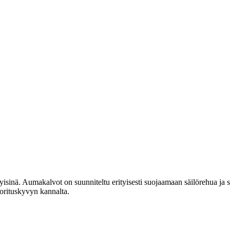
isinä. Aumakalvot on suunniteltu erityisesti suojaamaan säilörehua ja 
uorituskyvyn kannalta.