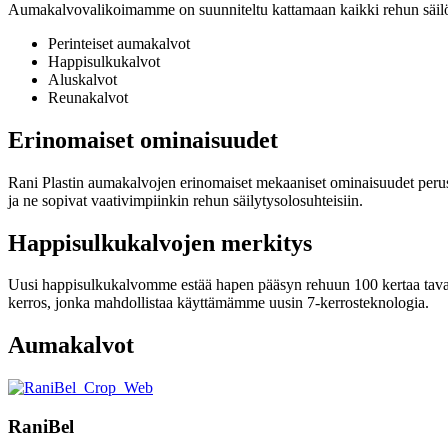
Aumakalvovalikoimamme on suunniteltu kattamaan kaikki rehun säilö
Perinteiset aumakalvot
Happisulkukalvot
Aluskalvot
Reunakalvot
Erinomaiset ominaisuudet
Rani Plastin aumakalvojen erinomaiset mekaaniset ominaisuudet perus
ja ne sopivat vaativimpiinkin rehun säilytysolosuhteisiin.
Happisulkukalvojen merkitys
Uusi happisulkukalvomme estää hapen pääsyn rehuun 100 kertaa tav
kerros, jonka mahdollistaa käyttämämme uusin 7-kerrosteknologia.
Aumakalvot
RaniBel