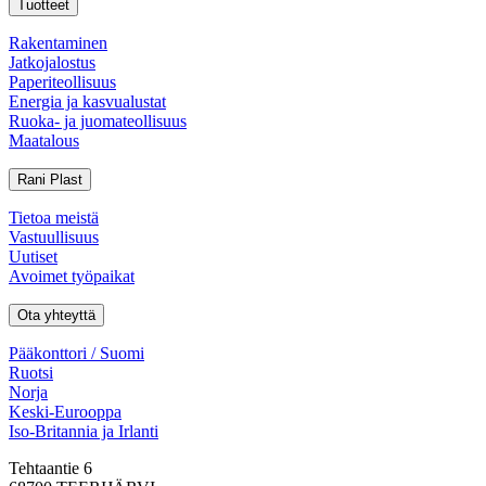
Tuotteet
Rakentaminen
Jatkojalostus
Paperiteollisuus
Energia ja kasvualustat
Ruoka- ja juomateollisuus
Maatalous
Rani Plast
Tietoa meistä
Vastuullisuus
Uutiset
Avoimet työpaikat
Ota yhteyttä
Pääkonttori / Suomi
Ruotsi
Norja
Keski-Eurooppa
Iso-Britannia ja Irlanti
Tehtaantie 6