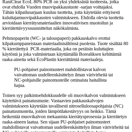
RaniClear EcoL 80% PCR on yksi yhdeksästä tuotteesta, jotka
ovat ehdolla Vuoden muovipakkaustuote -sarjan voittajaksi.
Tähän kilpailusarjaan kuuluu tuotteita, joita käytetään erityisesti
kuluttajamuovipakkausten valmistukseen. Ehdolla olevia tuotteita
arvioidaan kierrätysmateriaalien innovatiivisen muotoilun ja
kierrätettävyyssuunnittelun näkökulmista.
Pehmopaperin (WC- ja talouspaperi) pakkauskalvo erottui
kilpakumppaneistaan materiaalisisältönsä puolesta. Tuote sisältää 80
% kierrätettyä PCR-materiaalia, joka on peräisin kuluttajien
käytöstä ja joka valmistetaan käyttämällä Borealiksen kehittämiä
raaka-aineita sekä EcoPlastin kierrättämiä materiaaleja.
PU-pohjaiset painomusteet mahdollistavat kalvon
vaivattoman uudelleenkäsittelyn ilman värivirheitä tai
NC-pohjaisille painomusteille ominaista haitallista
hajua.
Toinen syy palkintoehdokkuudelle oli muovikalvon valmistukseen
käytettävä painatusmuste. Vastaavien pakkauskalvojen
valmistukseen käytetään tavallisesti nitroselluloosapohjaisia (NC)
painatusmusteita, joiden lämpötilakestävyys on heikko. Tämä
heikentää muovikalvon mekaanista kierrätysprosessia ja kierrätetyn
raaka-aineen laatua. Sen sijaan PU-pohjaiset painomusteet
mahdollistavat vaivattoman uudelleenkäsittelyn ilman värivirheitä tai