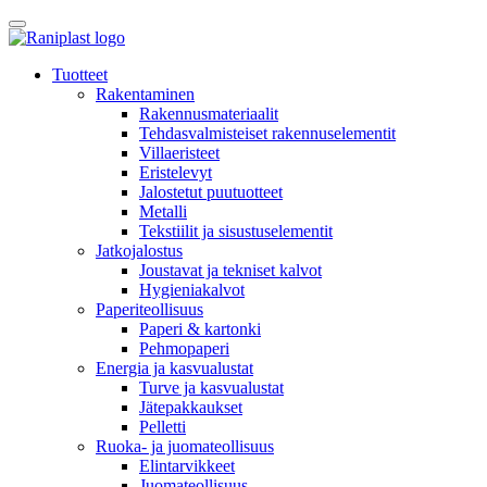
Skip
to
content
Tuotteet
Rakentaminen
Rakennusmateriaalit
Tehdasvalmisteiset rakennuselementit
Villaeristeet
Eristelevyt
Jalostetut puutuotteet
Metalli
Tekstiilit ja sisustuselementit
Jatkojalostus
Joustavat ja tekniset kalvot
Hygieniakalvot
Paperiteollisuus
Paperi & kartonki
Pehmopaperi
Energia ja kasvualustat
Turve ja kasvualustat
Jätepakkaukset
Pelletti
Ruoka- ja juomateollisuus
Elintarvikkeet
Juomateollisuus