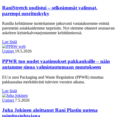
RaniStretch uudistui – selkeämmät valinnat,
parempi suorituskyky
Ranilla kehitämme tuotteitamme jatkuvasti vastataksemme entistä
paremmin asiakkaidemme tarpeisiin. Nyt olemme ottaneet seuraavan
askeleen kiristekalvotarjontamme kehittämisessä.
Lue lisää
Uutiset
19.5.2026
PPWR tuo uudet vaatimukset pakkauksille – näin
autamme sinua valmistautumaan muutokseen
EU:n uusi Packaging and Waste Regulation (PPWR) muuttaa
pakkausalaa merkittävästi tulevien vuosien aikana.
Lue lisää
Uutiset
7.5.2026
Juha Jokinen aloittanut Rani Plastin uutena
toimitusjohtajana