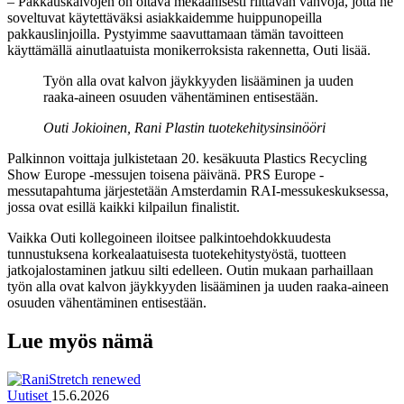
– Pakkauskalvojen on oltava mekaanisesti riittävän vahvoja, jotta ne
soveltuvat käytettäväksi asiakkaidemme huippunopeilla
pakkauslinjoilla. Pystyimme saavuttamaan tämän tavoitteen
käyttämällä ainutlaatuista monikerroksista rakennetta, Outi lisää.
Työn alla ovat kalvon jäykkyyden lisääminen ja uuden
raaka-aineen osuuden vähentäminen entisestään.
Outi Jokioinen, Rani Plastin tuotekehitysinsinööri
Palkinnon voittaja julkistetaan 20. kesäkuuta Plastics Recycling
Show Europe -messujen toisena päivänä. PRS Europe -
messutapahtuma järjestetään Amsterdamin RAI-messukeskuksessa,
jossa ovat esillä kaikki kilpailun finalistit.
Vaikka Outi kollegoineen iloitsee palkintoehdokkuudesta
tunnustuksena korkealaatuisesta tuotekehitystyöstä, tuotteen
jatkojalostaminen jatkuu silti edelleen. Outin mukaan parhaillaan
työn alla ovat kalvon jäykkyyden lisääminen ja uuden raaka-aineen
osuuden vähentäminen entisestään.
Lue myös nämä
Uutiset
15.6.2026