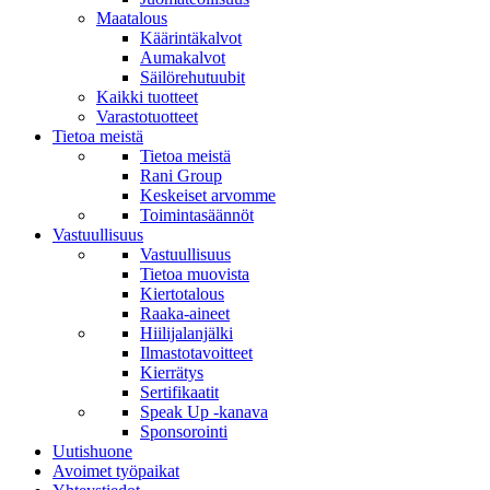
Maatalous
Käärintäkalvot
Aumakalvot
Säilörehutuubit
Kaikki tuotteet
Varastotuotteet
Tietoa meistä
Tietoa meistä
Rani Group
Keskeiset arvomme
Toimintasäännöt
Vastuullisuus
Vastuullisuus
Tietoa muovista
Kiertotalous
Raaka-aineet
Hiilijalanjälki
Ilmastotavoitteet
Kierrätys
Sertifikaatit
Speak Up -kanava
Sponsorointi
Uutishuone
Avoimet työpaikat