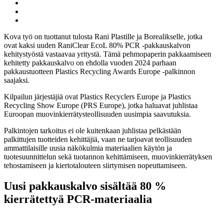
artikkeli
Facebook
Jaa:
Twitter
Jaa:
LinkedIn
Jaa:
WhatsApp
Kova työ on tuottanut tulosta Rani Plastille ja Borealikselle, jotka
ovat kaksi uuden RaniClear EcoL 80% PCR -pakkauskalvon
kehitystyöstä vastaavaa yritystä. Tämä pehmopaperin pakkaamiseen
kehitetty pakkauskalvo on ehdolla vuoden 2024 parhaan
pakkaustuotteen Plastics Recycling Awards Europe -palkinnon
saajaksi.
Kilpailun järjestäjiä ovat Plastics Recyclers Europe ja Plastics
Recycling Show Europe (PRS Europe), jotka haluavat juhlistaa
Euroopan muovinkierrätysteollisuuden uusimpia saavutuksia.
Palkintojen tarkoitus ei ole kuitenkaan juhlistaa pelkästään
palkittujen tuotteiden kehittäjiä, vaan ne tarjoavat teollisuuden
ammattilaisille uusia näkökulmia materiaalien käytön ja
tuotesuunnittelun sekä tuotannon kehittämiseen, muovinkierrätyksen
tehostamiseen ja kiertotalouteen siirtymisen nopeuttamiseen.
Uusi pakkauskalvo sisältää 80 %
kierrätettyä PCR-materiaalia