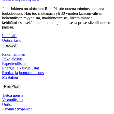
Juha Jokinen on aloittanut Rani Plastin uutena toimitusjohtajana
toukokuussa. Hän tuo mukanaan yli 30 vuoden kansainvälisen
kokemuksen myynnistä, markkinoinnista, liiketoiminnan
kehittämisestä sekä liiketoiminnan johtamisesta prosessiteollisuuden
parissa.
Lue lisää
Uutisarkisto
Tuotteet
Rakentaminen
Jatkojalostus
Paperiteollisuus
Energia ja kasvualustat
Ruoka- ja juomateollisuus
Maatalous
Rani Plast
Tietoa meistä
Vastuullisuus
Uutiset
Avoimet työpaikat