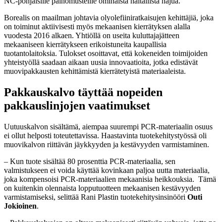
NC-pohjaisille painomusteille ominaista haitallista hajua.
Borealis on maailman johtavia olyolefiiniratkaisujen kehittäjiä, joka
on toiminut aktiivisesti myös mekaanisen kierrätyksen alalla
vuodesta 2016 alkaen. Yhtiöllä on useita kuluttajajätteen
mekaaniseen kierrätykseen erikoistuneita kaupallisia
tuotantolaitoksia. Tulokset osoittavat, että kokeneiden toimijoiden
yhteistyöllä saadaan aikaan uusia innovaatioita, jotka edistävät
muovipakkausten kehittämistä kierrätetyistä materiaaleista.
Pakkauskalvo täyttää nopeiden
pakkauslinjojen vaatimukset
Uutuuskalvon sisältämä, aiempaa suurempi PCR-materiaalin osuus
ei ollut helposti toteutettavissa. Haastavinta tuotekehitystyössä oli
muovikalvon riittävän jäykkyyden ja kestävyyden varmistaminen.
– Kun tuote sisältää 80 prosenttia PCR-materiaalia, sen
valmistukseen ei voida käyttää kovinkaan paljoa uutta materiaalia,
joka kompensoisi PCR-materiaalien mekaanisia heikkouksia. Tämä
on kuitenkin olennaista lopputuotteen mekaanisen kestävyyden
varmistamiseksi, selittää Rani Plastin tuotekehitysinsinööri
Outi
Jokioinen
.