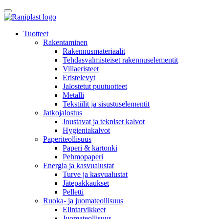
Skip
to
content
Tuotteet
Rakentaminen
Rakennusmateriaalit
Tehdasvalmisteiset rakennuselementit
Villaeristeet
Eristelevyt
Jalostetut puutuotteet
Metalli
Tekstiilit ja sisustuselementit
Jatkojalostus
Joustavat ja tekniset kalvot
Hygieniakalvot
Paperiteollisuus
Paperi & kartonki
Pehmopaperi
Energia ja kasvualustat
Turve ja kasvualustat
Jätepakkaukset
Pelletti
Ruoka- ja juomateollisuus
Elintarvikkeet
Juomateollisuus