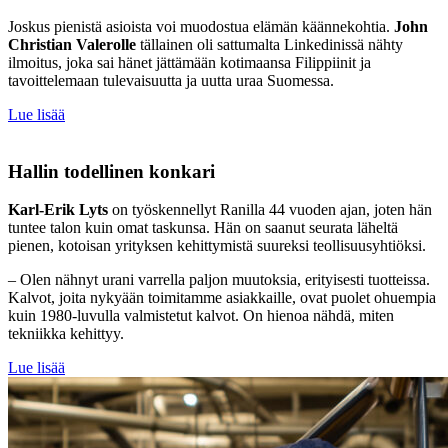
Joskus pienistä asioista voi muodostua elämän käännekohtia.
John
Christian Valerolle
tällainen oli sattumalta Linkedinissä nähty
ilmoitus, joka sai hänet jättämään kotimaansa Filippiinit ja
tavoittelemaan tulevaisuutta ja uutta uraa Suomessa.
Lue lisää
Hallin todellinen konkari
Karl-Erik Lyts
on työskennellyt Ranilla 44 vuoden ajan, joten hän
tuntee talon kuin omat taskunsa. Hän on saanut seurata läheltä
pienen, kotoisan yrityksen kehittymistä suureksi teollisuusyhtiöksi.
– Olen nähnyt urani varrella paljon muutoksia, erityisesti tuotteissa.
Kalvot, joita nykyään toimitamme asiakkaille, ovat puolet ohuempia
kuin 1980-luvulla valmistetut kalvot. On hienoa nähdä, miten
tekniikka kehittyy.
Lue lisää