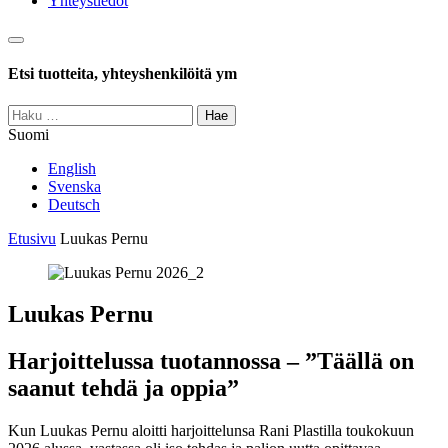
Yhteystiedot
Haku
Etsi tuotteita, yhteyshenkilöitä ym
Haku:
Suomi
English
Svenska
Deutsch
Etusivu
Luukas Pernu
Luukas Pernu
Harjoittelussa tuotannossa – ”Täällä on
saanut tehdä ja oppia”
Kun Luukas Pernu aloitti harjoittelunsa Rani Plastilla toukokuun