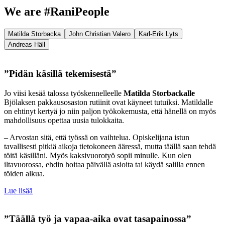
We are #RaniPeople
Matilda Storbacka
John Christian Valero
Karl-Erik Lyts
Andreas Häll
”Pidän käsillä tekemisestä”
Jo viisi kesää talossa työskennelleelle
Matilda Storbackalle
Bjölaksen pakkausosaston rutiinit ovat käyneet tutuiksi. Matildalle
on ehtinyt kertyä jo niin paljon työkokemusta, että hänellä on myös
mahdollisuus opettaa uusia tulokkaita.
– Arvostan sitä, että työssä on vaihtelua. Opiskelijana istun
tavallisesti pitkiä aikoja tietokoneen ääressä, mutta täällä saan tehdä
töitä käsilläni. Myös kaksivuorotyö sopii minulle. Kun olen
iltavuorossa, ehdin hoitaa päivällä asioita tai käydä salilla ennen
töiden alkua.
Lue lisää
”Täällä työ ja vapaa-aika ovat tasapainossa”