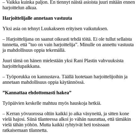
– Vaikka kuinka paljon. En tiennyt näistä asioista juuri mitään ennen
harjoittelun alkua.
Harjoittelijalle annetaan vastuuta
Yksi asia on tehnyt Luukakseen erityisen vaikutuksen.
– Harjoittelijana on saanut oikeasti tehdä töitä. Ei ole tullut sellaista
tunnetta, että ”tuo on vain harjoittelija”. Minulle on annettu vastuuta
ja mahdollisuus oppia tekemällä.
Juuri tämä on hänen mielestään yksi Rani Plastin vahvuuksista
harjoittelupaikkana.
– Työporukka on kannustava. Täällä luotetaan harjoittelijoihin ja
annetaan mahdollisuus oppia käytännössä.
”Kannattaa ehdottomasti hakea”
Työpäivien keskelle mahtuu myös hauskoja hetkiä.
– Kerran yövuorossa oltiin kaikki jo aika väsyneitä, ja sitten kone
vielä hajosi. Siinä tilanteessa alkoi jo vähän naurattaa, että tämäkin
vielä tähän yöhön. Mutta kaikki ryhtyivät heti tosissaan
ratkaisemaan tilannetta.