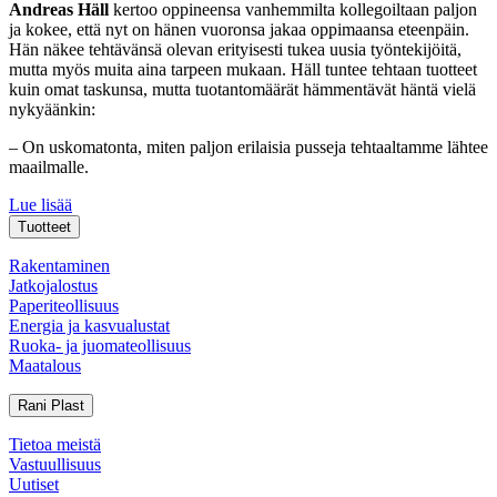
Andreas Häll
kertoo oppineensa vanhemmilta kollegoiltaan paljon
ja kokee, että nyt on hänen vuoronsa jakaa oppimaansa eteenpäin.
Hän näkee tehtävänsä olevan erityisesti tukea uusia työntekijöitä,
mutta myös muita aina tarpeen mukaan. Häll tuntee tehtaan tuotteet
kuin omat taskunsa, mutta tuotantomäärät hämmentävät häntä vielä
nykyäänkin:
– On uskomatonta, miten paljon erilaisia pusseja tehtaaltamme lähtee
maailmalle.
Lue lisää
Tuotteet
Rakentaminen
Jatkojalostus
Paperiteollisuus
Energia ja kasvualustat
Ruoka- ja juomateollisuus
Maatalous
Rani Plast
Tietoa meistä
Vastuullisuus
Uutiset