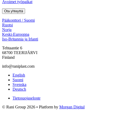
Avoimet työpaikat
Ota yhteyttä
Pääkonttori / Suomi
Ruotsi
Norja
Keski-Eurooppa
Iso-Britannia ja Irlanti
Tehtaantie 6
68700 TEERIJÄRVI
Finland
info@raniplast.com
Facebook
YouTube
Instagram
LinkedIn
English
Suomi
Svenska
Deutsch
Tietosuojaseloste
© Rani Group 2026 • Platform by
Morgan Digital