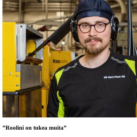
”Roolini on tukea muita”