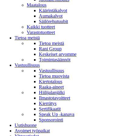
Maatalous
Käärintäkalvot
Aumakalvot
Säilörehutuubit
Kaikki tuotteet
Varastotuotteet
Tietoa meistä
Tietoa meistä
Rani Group
Keskeiset arvomme
Toimintasäännöt
Vastuullisuus
Vastuullisuus
Tietoa muovista
Kiertotalous
Raaka-aineet
Hiilijalanjälki
Ilmastotavoitteet
Kierrätys
Sertifikaatit
Speak Up -kanava
Sponsorointi
Uutishuone
Avoimet työpaikat