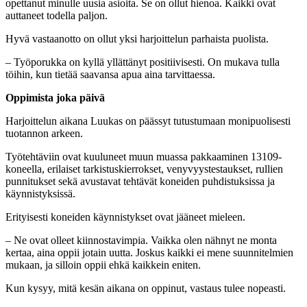
opettanut minulle uusia asioita. Se on ollut hienoa. Kaikki ovat
auttaneet todella paljon.
Hyvä vastaanotto on ollut yksi harjoittelun parhaista puolista.
– Työporukka on kyllä yllättänyt positiivisesti. On mukava tulla
töihin, kun tietää saavansa apua aina tarvittaessa.
Oppimista joka päivä
Harjoittelun aikana Luukas on päässyt tutustumaan monipuolisesti
tuotannon arkeen.
Työtehtäviin ovat kuuluneet muun muassa pakkaaminen 13109-
koneella, erilaiset tarkistuskierrokset, venyvyystestaukset, rullien
punnitukset sekä avustavat tehtävät koneiden puhdistuksissa ja
käynnistyksissä.
Erityisesti koneiden käynnistykset ovat jääneet mieleen.
– Ne ovat olleet kiinnostavimpia. Vaikka olen nähnyt ne monta
kertaa, aina oppii jotain uutta. Joskus kaikki ei mene suunnitelmien
mukaan, ja silloin oppii ehkä kaikkein eniten.
Kun kysyy, mitä kesän aikana on oppinut, vastaus tulee nopeasti.