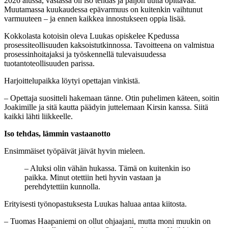
2026 alussa, vastassa oli iso tehdas ja paljon uutta opittavaa.
Muutamassa kuukaudessa epävarmuus on kuitenkin vaihtunut
varmuuteen – ja ennen kaikkea innostukseen oppia lisää.
Kokkolasta kotoisin oleva Luukas opiskelee Kpedussa
prosessiteollisuuden kaksoistutkinnossa. Tavoitteena on valmistua
prosessinhoitajaksi ja työskennellä tulevaisuudessa
tuotantoteollisuuden parissa.
Harjoittelupaikka löytyi opettajan vinkistä.
– Opettaja suositteli hakemaan tänne. Otin puhelimen käteen, soitin
Joakimille ja sitä kautta päädyin juttelemaan Kirsin kanssa. Siitä
kaikki lähti liikkeelle.
Iso tehdas, lämmin vastaanotto
Ensimmäiset työpäivät jäivät hyvin mieleen.
– Aluksi olin vähän hukassa. Tämä on kuitenkin iso
paikka. Minut otettiin heti hyvin vastaan ja
perehdytettiin kunnolla.
Erityisesti työnopastuksesta Luukas haluaa antaa kiitosta.
– Tuomas Haapaniemi on ollut ohjaajani, mutta moni muukin on