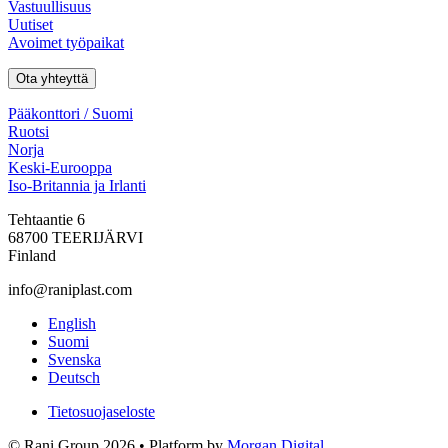
Vastuullisuus
Uutiset
Avoimet työpaikat
Ota yhteyttä
Pääkonttori / Suomi
Ruotsi
Norja
Keski-Eurooppa
Iso-Britannia ja Irlanti
Tehtaantie 6
68700 TEERIJÄRVI
Finland
info@raniplast.com
Facebook
YouTube
Instagram
LinkedIn
English
Suomi
Svenska
Deutsch
Tietosuojaseloste
© Rani Group 2026 • Platform by
Morgan Digital