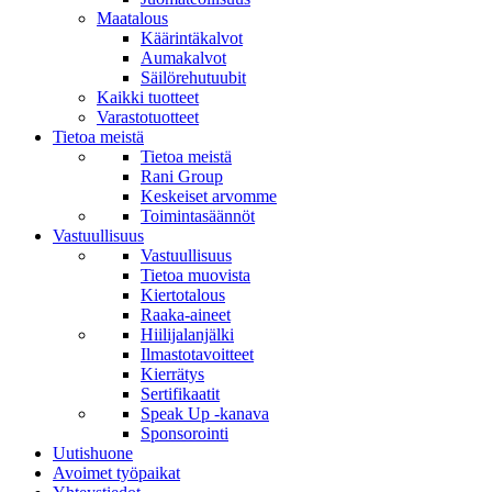
Maatalous
Käärintäkalvot
Aumakalvot
Säilörehutuubit
Kaikki tuotteet
Varastotuotteet
Tietoa meistä
Tietoa meistä
Rani Group
Keskeiset arvomme
Toimintasäännöt
Vastuullisuus
Vastuullisuus
Tietoa muovista
Kiertotalous
Raaka-aineet
Hiilijalanjälki
Ilmastotavoitteet
Kierrätys
Sertifikaatit
Speak Up -kanava
Sponsorointi
Uutishuone
Avoimet työpaikat