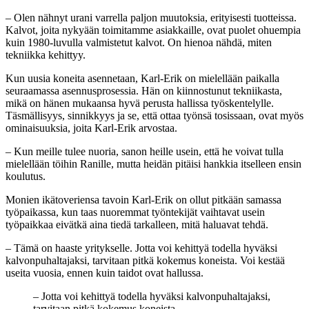
– Olen nähnyt urani varrella paljon muutoksia, erityisesti tuotteissa.
Kalvot, joita nykyään toimitamme asiakkaille, ovat puolet ohuempia
kuin 1980-luvulla valmistetut kalvot. On hienoa nähdä, miten
tekniikka kehittyy.
Kun uusia koneita asennetaan, Karl-Erik on mielellään paikalla
seuraamassa asennusprosessia. Hän on kiinnostunut tekniikasta,
mikä on hänen mukaansa hyvä perusta hallissa työskentelylle.
Täsmällisyys, sinnikkyys ja se, että ottaa työnsä tosissaan, ovat myös
ominaisuuksia, joita Karl-Erik arvostaa.
– Kun meille tulee nuoria, sanon heille usein, että he voivat tulla
mielellään töihin Ranille, mutta heidän pitäisi hankkia itselleen ensin
koulutus.
Monien ikätoveriensa tavoin Karl-Erik on ollut pitkään samassa
työpaikassa, kun taas nuoremmat työntekijät vaihtavat usein
työpaikkaa eivätkä aina tiedä tarkalleen, mitä haluavat tehdä.
– Tämä on haaste yritykselle. Jotta voi kehittyä todella hyväksi
kalvonpuhaltajaksi, tarvitaan pitkä kokemus koneista. Voi kestää
useita vuosia, ennen kuin taidot ovat hallussa.
– Jotta voi kehittyä todella hyväksi kalvonpuhaltajaksi,
tarvitaan pitkä kokemus koneista.