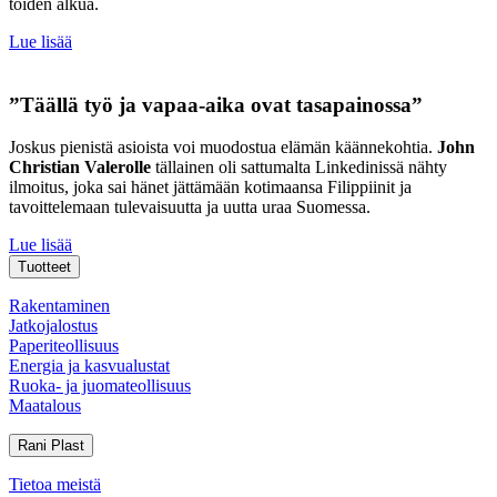
töiden alkua.
Lue lisää
”Täällä työ ja vapaa-aika ovat tasapainossa”
Joskus pienistä asioista voi muodostua elämän käännekohtia.
John
Christian Valerolle
tällainen oli sattumalta Linkedinissä nähty
ilmoitus, joka sai hänet jättämään kotimaansa Filippiinit ja
tavoittelemaan tulevaisuutta ja uutta uraa Suomessa.
Lue lisää
Tuotteet
Rakentaminen
Jatkojalostus
Paperiteollisuus
Energia ja kasvualustat
Ruoka- ja juomateollisuus
Maatalous
Rani Plast
Tietoa meistä