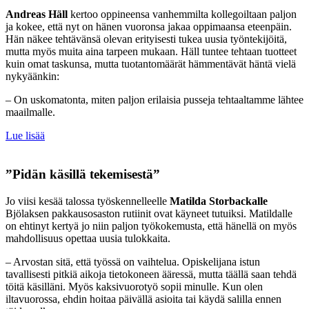
Andreas Häll
kertoo oppineensa vanhemmilta kollegoiltaan paljon
ja kokee, että nyt on hänen vuoronsa jakaa oppimaansa eteenpäin.
Hän näkee tehtävänsä olevan erityisesti tukea uusia työntekijöitä,
mutta myös muita aina tarpeen mukaan. Häll tuntee tehtaan tuotteet
kuin omat taskunsa, mutta tuotantomäärät hämmentävät häntä vielä
nykyäänkin:
– On uskomatonta, miten paljon erilaisia pusseja tehtaaltamme lähtee
maailmalle.
Lue lisää
”Pidän käsillä tekemisestä”
Jo viisi kesää talossa työskennelleelle
Matilda Storbackalle
Bjölaksen pakkausosaston rutiinit ovat käyneet tutuiksi. Matildalle
on ehtinyt kertyä jo niin paljon työkokemusta, että hänellä on myös
mahdollisuus opettaa uusia tulokkaita.
– Arvostan sitä, että työssä on vaihtelua. Opiskelijana istun
tavallisesti pitkiä aikoja tietokoneen ääressä, mutta täällä saan tehdä
töitä käsilläni. Myös kaksivuorotyö sopii minulle. Kun olen
iltavuorossa, ehdin hoitaa päivällä asioita tai käydä salilla ennen