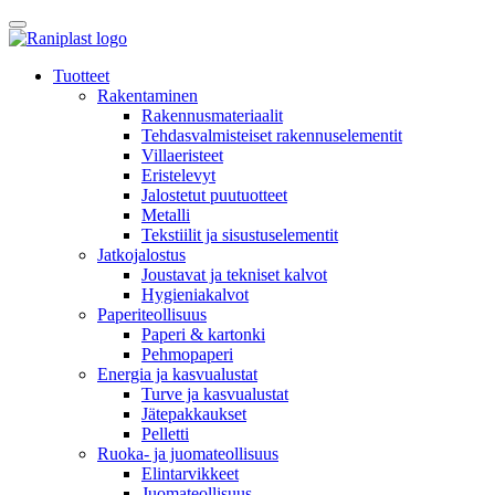
Skip
to
content
Tuotteet
Rakentaminen
Rakennusmateriaalit
Tehdasvalmisteiset rakennuselementit
Villaeristeet
Eristelevyt
Jalostetut puutuotteet
Metalli
Tekstiilit ja sisustuselementit
Jatkojalostus
Joustavat ja tekniset kalvot
Hygieniakalvot
Paperiteollisuus
Paperi & kartonki
Pehmopaperi
Energia ja kasvualustat
Turve ja kasvualustat
Jätepakkaukset
Pelletti
Ruoka- ja juomateollisuus
Elintarvikkeet
Juomateollisuus