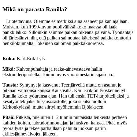
Mikä on parasta Ranilla?
– Luotettavuus. Olemme esimerkiksi aina saaneet palkan ajallaan.
Muistan, kun 1990-luvun puolivälissä koko maassa oli laaja
pankkilakko. Silloinkin saimme palkan oikeana päivänä. Työnantaja
oli järjestänyt niin, että palkan sai noutaa käteisenä palkkakonttorin
henkilökunnalta. Jokainen sai oman palkkakuorensa.
Kuka:
Karl-Erik Lyts.
Mikä:
Kalvonpuhaltaja ja raaka-ainevastaava hallin
ekstruuderipuolella. Toimii myös vuoromestarin sijaisena.
Tausta:
Syntynyt ja kasvanut Teerijärvellä mutta on asunut jo
pitkään vaimonsa kanssa Kaustisilla. Karl-Erik on työskennellyt
Ranilla koko työuransa ajan. Hän tuli ensin TET-harjoittelijaksi ja
kesätyöntekijäksi hitsausosastolle, joka sijaitsi tuolloin
Kirkonkylässä, mutta siirtyi myöhemmin Bjölakseen.
Pitää:
Pitkistä, mieluiten 1–2 tunnin mittaisista lenkeistä perheen
kahden koiran, labradorinnoutajan ja huskyn, kanssa. Pitää myös
pyöräilystä ja tekee parhaillaan paluuta juoksun pariin
akillesjännevaivojen jälkeen.