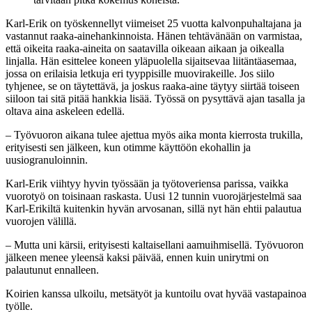
Karl-Erik on työskennellyt viimeiset 25 vuotta kalvonpuhaltajana ja
vastannut raaka-ainehankinnoista. Hänen tehtävänään on varmistaa,
että oikeita raaka-aineita on saatavilla oikeaan aikaan ja oikealla
linjalla. Hän esittelee koneen yläpuolella sijaitsevaa liitäntäasemaa,
jossa on erilaisia letkuja eri tyyppisille muovirakeille. Jos siilo
tyhjenee, se on täytettävä, ja joskus raaka-aine täytyy siirtää toiseen
siiloon tai sitä pitää hankkia lisää. Työssä on pysyttävä ajan tasalla ja
oltava aina askeleen edellä.
– Työvuoron aikana tulee ajettua myös aika monta kierrosta trukilla,
erityisesti sen jälkeen, kun otimme käyttöön ekohallin ja
uusiogranuloinnin.
Karl-Erik viihtyy hyvin työssään ja työtoveriensa parissa, vaikka
vuorotyö on toisinaan raskasta. Uusi 12 tunnin vuorojärjestelmä saa
Karl-Erikiltä kuitenkin hyvän arvosanan, sillä nyt hän ehtii palautua
vuorojen välillä.
– Mutta uni kärsii, erityisesti kaltaisellani aamuihmisellä. Työvuoron
jälkeen menee yleensä kaksi päivää, ennen kuin unirytmi on
palautunut ennalleen.
Koirien kanssa ulkoilu, metsätyöt ja kuntoilu ovat hyvää vastapainoa
työlle.