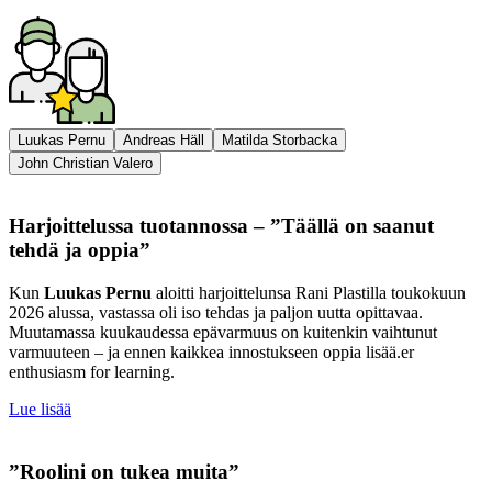
Luukas Pernu
Andreas Häll
Matilda Storbacka
John Christian Valero
Harjoittelussa tuotannossa – ”Täällä on saanut
tehdä ja oppia”
Kun
Luukas Pernu
aloitti harjoittelunsa Rani Plastilla toukokuun
2026 alussa, vastassa oli iso tehdas ja paljon uutta opittavaa.
Muutamassa kuukaudessa epävarmuus on kuitenkin vaihtunut
varmuuteen – ja ennen kaikkea innostukseen oppia lisää.er
enthusiasm for learning.
Lue lisää
”Roolini on tukea muita”