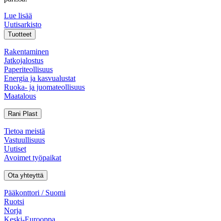
Lue lisää
Uutisarkisto
Tuotteet
Rakentaminen
Jatkojalostus
Paperiteollisuus
Energia ja kasvualustat
Ruoka- ja juomateollisuus
Maatalous
Rani Plast
Tietoa meistä
Vastuullisuus
Uutiset
Avoimet työpaikat
Ota yhteyttä
Pääkonttori / Suomi
Ruotsi
Norja
Keski-Eurooppa