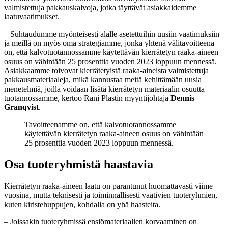
valmistettuja pakkauskalvoja, jotka täyttävät asiakkaidemme
laatuvaatimukset.
– Suhtaudumme myönteisesti alalle asetettuihin uusiin vaatimuksiin
ja meillä on myös oma strategiamme, jonka yhtenä välitavoitteena
on, että kalvotuotannossamme käytettävän kierrätetyn raaka-aineen
osuus on vähintään 25 prosenttia vuoden 2023 loppuun mennessä.
Asiakkaamme toivovat kierrätetyistä raaka-aineista valmistettuja
pakkausmateriaaleja, mikä kannustaa meitä kehittämään uusia
menetelmiä, joilla voidaan lisätä kierrätetyn materiaalin osuutta
tuotannossamme, kertoo Rani Plastin myyntijohtaja
Dennis
Granqvist
.
Tavoitteenamme on, että kalvotuotannossamme
käytettävän kierrätetyn raaka-aineen osuus on vähintään
25 prosenttia vuoden 2023 loppuun mennessä.
Osa tuoteryhmistä haastavia
Kierrätetyn raaka-aineen laatu on parantunut huomattavasti viime
vuosina, mutta teknisesti ja toiminnallisesti vaativien tuoteryhmien,
kuten kiristehuppujen, kohdalla on yhä haasteita.
– Joissakin tuoteryhmissä ensiömateriaalien korvaaminen on