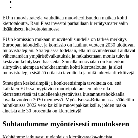
Twitter
Jaa:
LinkedIn
Jaa:
WhatsApp
EU:n muovistrategia vauhdittaa muoviteollisuuden matkaa kohti
kiertotaloutta. Rani Plast investoi parhaillaan kierrätysmateriaalin
lisäämiseen kalvotuotannossa.
EU:n komission mukaan muoviteollisuudella on tärkeä merkitys
Euroopan taloudelle, ja komissio on laatinut vuoteen 2030 ulottuvan
muovistrategian. Strategiassa todetaan, että muovimateriaalit auttavat
vähentämään ympäristövaikutuksia ja ratkaisemaan monia tulevia
kestävän kehityksen haasteita. Samalla muovialan on kuitenkin
siirryttävä aiempaa tehokkaammin kohti kiertotaloutta, ja siksi
muovistrategia sisältää erilaisia tavoitteita ja niitä tukevia direktiivejä.
Strategian keskeisimpiä ja konkreettisimpia tavoitteita on, että
kaikkien EU:ssa myytävien muovipakkausten tulee olla
kierrätettävissä tai uudelleenkäytettävissä kustannustehokkaalla
tavalla vuoteen 2030 mennessä. Myös Isossa-Britanniassa säädettiin
huhtikuussa 2022 vero kaikille muovipakkauksille, joiden raaka-
aineista alle 30 prosenttia on kierrätettyjä.
Suhtaudumme myönteisesti muutokseen
Kehitämme jatkuvasti uudenlaisia kierrätysraaka-aineista