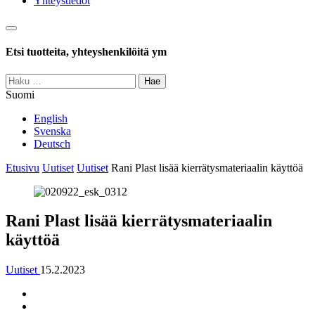
Yhteystiedot
Haku
Etsi tuotteita, yhteyshenkilöitä ym
Haku:
Suomi
English
Svenska
Deutsch
Etusivu
Uutiset
Uutiset
Rani Plast lisää kierrätysmateriaalin käyttöä
Rani Plast lisää kierrätysmateriaalin
käyttöä
Uutiset
15.2.2023
Jaa
Jaa:
artikkeli
Facebook
Jaa: