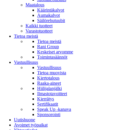
Maatalous
Käärintäkalvot
Aumakalvot
Säilörehutuubit
Kaikki tuotteet
Varastotuotteet
Tietoa meistä
Tietoa meistä
Rani Group
Keskeiset arvomme
Toimintasäännöt
Vastuullisuus
Vastuullisuus
Tietoa muovista
Kiertotalous
Raaka-aineet
Hiilijalanjälki
Ilmastotavoitteet
Kierrätys
Sertifikaatit
Speak Up -kanava
Sponsorointi
Uutishuone
Avoimet työpaikat