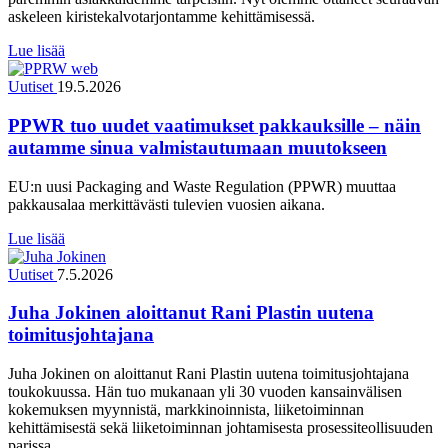
askeleen kiristekalvotarjontamme kehittämisessä.
Lue lisää
Uutiset
19.5.2026
PPWR tuo uudet vaatimukset pakkauksille – näin
autamme sinua valmistautumaan muutokseen
EU:n uusi Packaging and Waste Regulation (PPWR) muuttaa
pakkausalaa merkittävästi tulevien vuosien aikana.
Lue lisää
Uutiset
7.5.2026
Juha Jokinen aloittanut Rani Plastin uutena
toimitusjohtajana
Juha Jokinen on aloittanut Rani Plastin uutena toimitusjohtajana
toukokuussa. Hän tuo mukanaan yli 30 vuoden kansainvälisen
kokemuksen myynnistä, markkinoinnista, liiketoiminnan
kehittämisestä sekä liiketoiminnan johtamisesta prosessiteollisuuden
parissa.