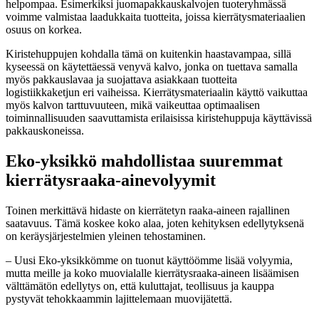
helpompaa. Esimerkiksi juomapakkauskalvojen tuoteryhmässä
voimme valmistaa laadukkaita tuotteita, joissa kierrätysmateriaalien
osuus on korkea.
Kiristehuppujen kohdalla tämä on kuitenkin haastavampaa, sillä
kyseessä on käytettäessä venyvä kalvo, jonka on tuettava samalla
myös pakkauslavaa ja suojattava asiakkaan tuotteita
logistiikkaketjun eri vaiheissa. Kierrätysmateriaalin käyttö vaikuttaa
myös kalvon tarttuvuuteen, mikä vaikeuttaa optimaalisen
toiminnallisuuden saavuttamista erilaisissa kiristehuppuja käyttävissä
pakkauskoneissa.
Eko-yksikkö mahdollistaa suuremmat
kierrätysraaka-ainevolyymit
Toinen merkittävä hidaste on kierrätetyn raaka-aineen rajallinen
saatavuus. Tämä koskee koko alaa, joten kehityksen edellytyksenä
on keräysjärjestelmien yleinen tehostaminen.
– Uusi Eko-yksikkömme on tuonut käyttöömme lisää volyymia,
mutta meille ja koko muovialalle kierrätysraaka-aineen lisäämisen
välttämätön edellytys on, että kuluttajat, teollisuus ja kauppa
pystyvät tehokkaammin lajittelemaan muovijätettä.