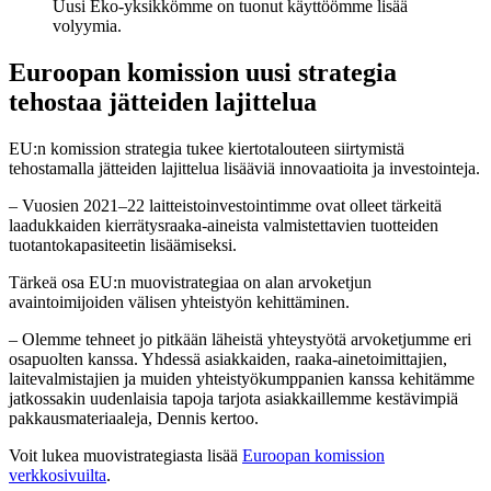
Uusi Eko-yksikkömme on tuonut käyttöömme lisää
volyymia.
Euroopan komission uusi strategia
tehostaa jätteiden lajittelua
EU:n komission strategia tukee kiertotalouteen siirtymistä
tehostamalla jätteiden lajittelua lisääviä innovaatioita ja investointeja.
– Vuosien 2021–22 laitteistoinvestointimme ovat olleet tärkeitä
laadukkaiden kierrätysraaka-aineista valmistettavien tuotteiden
tuotantokapasiteetin lisäämiseksi.
Tärkeä osa EU:n muovistrategiaa on alan arvoketjun
avaintoimijoiden välisen yhteistyön kehittäminen.
– Olemme tehneet jo pitkään läheistä yhteystyötä arvoketjumme eri
osapuolten kanssa. Yhdessä asiakkaiden, raaka-ainetoimittajien,
laitevalmistajien ja muiden yhteistyökumppanien kanssa kehitämme
jatkossakin uudenlaisia tapoja tarjota asiakkaillemme kestävimpiä
pakkausmateriaaleja, Dennis kertoo.
Voit lukea muovistrategiasta lisää
Euroopan komission
verkkosivuilta
.