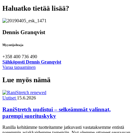
Haluatko tietää lisää?
Dennis Granqvist
Myyntijohtaja
+358 400 736 490
Sähköposti Dennis Granqvist
Varaa tapaaminen
Lue myös nämä
Uutiset
15.6.2026
RaniStretch uudistui – selkeämmät valinnat,
parempi suorituskyky
Ranilla kehitämme tuotteitamme jatkuvasti vastataksemme entistä
paremmin asiakkaidemme tarpeisiin. Nyt olemme ottaneet seuraavan