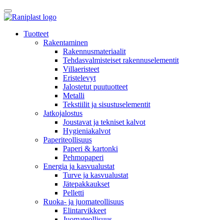
Skip
to
content
Tuotteet
Rakentaminen
Rakennusmateriaalit
Tehdasvalmisteiset rakennuselementit
Villaeristeet
Eristelevyt
Jalostetut puutuotteet
Metalli
Tekstiilit ja sisustuselementit
Jatkojalostus
Joustavat ja tekniset kalvot
Hygieniakalvot
Paperiteollisuus
Paperi & kartonki
Pehmopaperi
Energia ja kasvualustat
Turve ja kasvualustat
Jätepakkaukset
Pelletti
Ruoka- ja juomateollisuus
Elintarvikkeet
Juomateollisuus