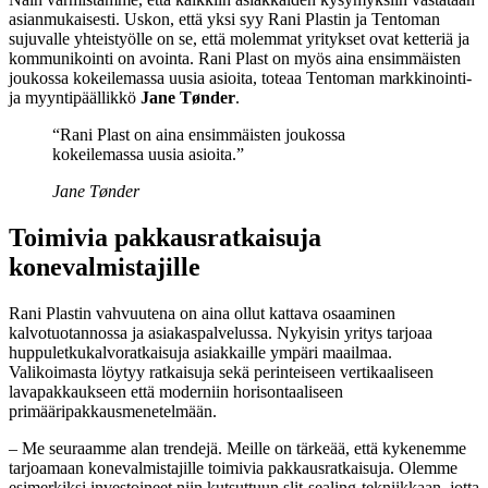
asianmukaisesti. Uskon, että yksi syy Rani Plastin ja Tentoman
sujuvalle yhteistyölle on se, että molemmat yritykset ovat ketteriä ja
kommunikointi on avointa. Rani Plast on myös aina ensimmäisten
joukossa kokeilemassa uusia asioita, toteaa Tentoman markkinointi-
ja myyntipäällikkö
Jane Tønder
.
“Rani Plast on aina ensimmäisten joukossa
kokeilemassa uusia asioita.”
Jane Tønder
Toimivia pakkausratkaisuja
konevalmistajille
Rani Plastin vahvuutena on aina ollut kattava osaaminen
kalvotuotannossa ja asiakaspalvelussa. Nykyisin yritys tarjoaa
huppuletkukalvoratkaisuja asiakkaille ympäri maailmaa.
Valikoimasta löytyy ratkaisuja sekä perinteiseen vertikaaliseen
lavapakkaukseen että moderniin horisontaaliseen
primääripakkausmenetelmään.
– Me seuraamme alan trendejä. Meille on tärkeää, että kykenemme
tarjoamaan konevalmistajille toimivia pakkausratkaisuja. Olemme
esimerkiksi investoineet niin kutsuttuun slit-sealing-tekniikkaan, jotta