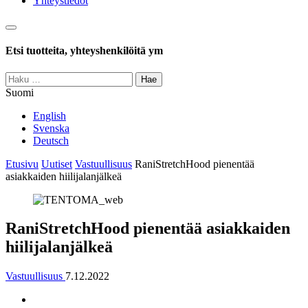
Yhteystiedot
Haku
Etsi tuotteita, yhteyshenkilöitä ym
Haku:
Suomi
English
Svenska
Deutsch
Etusivu
Uutiset
Vastuullisuus
RaniStretchHood pienentää
asiakkaiden hiilijalanjälkeä
RaniStretchHood pienentää asiakkaiden
hiilijalanjälkeä
Vastuullisuus
7.12.2022
Jaa
Jaa: