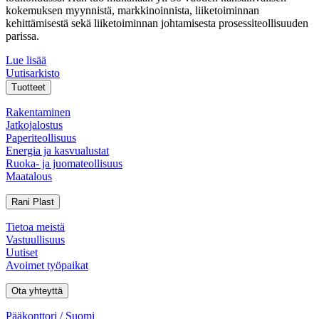
kokemuksen myynnistä, markkinoinnista, liiketoiminnan
kehittämisestä sekä liiketoiminnan johtamisesta prosessiteollisuuden
parissa.
Lue lisää
Uutisarkisto
Tuotteet
Rakentaminen
Jatkojalostus
Paperiteollisuus
Energia ja kasvualustat
Ruoka- ja juomateollisuus
Maatalous
Rani Plast
Tietoa meistä
Vastuullisuus
Uutiset
Avoimet työpaikat
Ota yhteyttä
Pääkonttori / Suomi