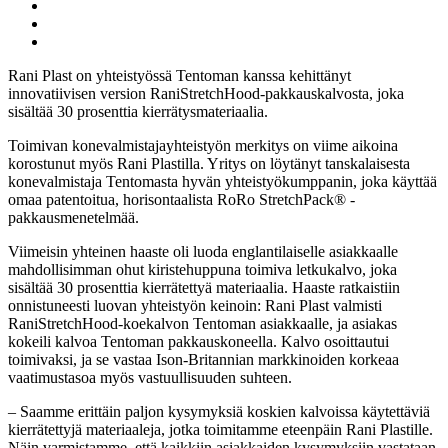
artikkeli
Facebook
Jaa:
Twitter
Jaa:
LinkedIn
Jaa:
WhatsApp
Rani Plast on yhteistyössä Tentoman kanssa kehittänyt
innovatiivisen version RaniStretchHood-pakkauskalvosta, joka
sisältää 30 prosenttia kierrätysmateriaalia.
Toimivan konevalmistajayhteistyön merkitys on viime aikoina
korostunut myös Rani Plastilla. Yritys on löytänyt tanskalaisesta
konevalmistaja Tentomasta hyvän yhteistyökumppanin, joka käyttää
omaa patentoitua, horisontaalista RoRo StretchPack® -
pakkausmenetelmää.
Viimeisin yhteinen haaste oli luoda englantilaiselle asiakkaalle
mahdollisimman ohut kiristehuppuna toimiva letkukalvo, joka
sisältää 30 prosenttia kierrätettyä materiaalia. Haaste ratkaistiin
onnistuneesti luovan yhteistyön keinoin: Rani Plast valmisti
RaniStretchHood-koekalvon Tentoman asiakkaalle, ja asiakas
kokeili kalvoa Tentoman pakkauskoneella. Kalvo osoittautui
toimivaksi, ja se vastaa Ison-Britannian markkinoiden korkeaa
vaatimustasoa myös vastuullisuuden suhteen.
– Saamme erittäin paljon kysymyksiä koskien kalvoissa käytettäviä
kierrätettyjä materiaaleja, jotka toimitamme eteenpäin Rani Plastille.
Näin varmistamme, että kaikkiin asiakkaiden kysymyksiin vastataan