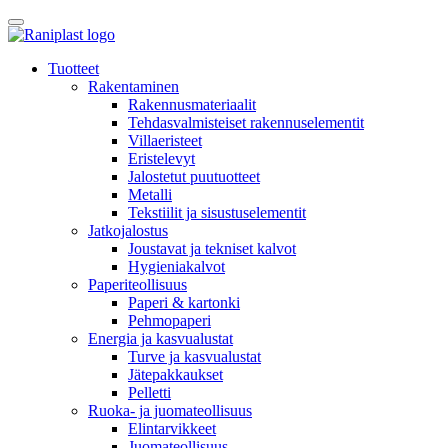
Skip
to
content
Tuotteet
Rakentaminen
Rakennusmateriaalit
Tehdasvalmisteiset rakennuselementit
Villaeristeet
Eristelevyt
Jalostetut puutuotteet
Metalli
Tekstiilit ja sisustuselementit
Jatkojalostus
Joustavat ja tekniset kalvot
Hygieniakalvot
Paperiteollisuus
Paperi & kartonki
Pehmopaperi
Energia ja kasvualustat
Turve ja kasvualustat
Jätepakkaukset
Pelletti
Ruoka- ja juomateollisuus
Elintarvikkeet
Juomateollisuus