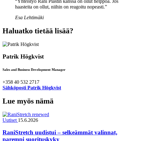
“Yhteistyö Rani Plastin kanssa on ollut helppoa. Jos
haasteita on ollut, niihin on reagoitu nopeasti.”
Esa Lehtimäki
Haluatko tietää lisää?
Patrik Högkvist
Sales and Business Development Manager
+358 40 532 2717
Sähköposti Patrik Högkvist
Lue myös nämä
Uutiset
15.6.2026
RaniStretch uudistui – selkeämmät valinnat,
parempi suorituskyky