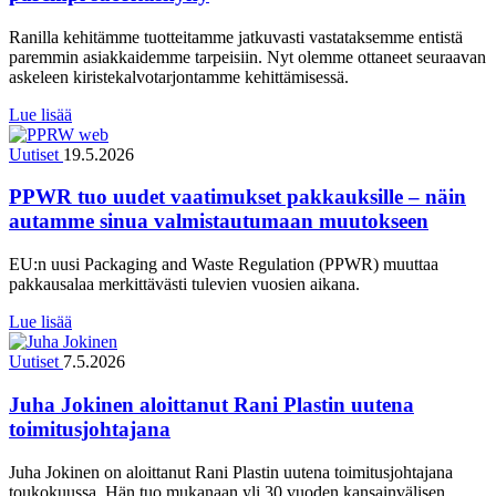
Ranilla kehitämme tuotteitamme jatkuvasti vastataksemme entistä
paremmin asiakkaidemme tarpeisiin. Nyt olemme ottaneet seuraavan
askeleen kiristekalvotarjontamme kehittämisessä.
Lue lisää
Uutiset
19.5.2026
PPWR tuo uudet vaatimukset pakkauksille – näin
autamme sinua valmistautumaan muutokseen
EU:n uusi Packaging and Waste Regulation (PPWR) muuttaa
pakkausalaa merkittävästi tulevien vuosien aikana.
Lue lisää
Uutiset
7.5.2026
Juha Jokinen aloittanut Rani Plastin uutena
toimitusjohtajana
Juha Jokinen on aloittanut Rani Plastin uutena toimitusjohtajana
toukokuussa. Hän tuo mukanaan yli 30 vuoden kansainvälisen