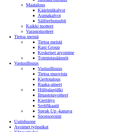
Maatalous
Käärintäkalvot
Aumakalvot
Säilörehutuubit
Kaikki tuotteet
Varastotuotteet
Tietoa meistä
Tietoa meistä
Rani Group
Keskeiset arvomme
Toimintasäännöt
Vastuullisuus
Vastuullisuus
Tietoa muovista
Kiertotalous
Raaka-aineet
Hiilijalanjälki
Ilmastotavoitteet
Kierrätys
Sertifikaatit
Speak Up -kanava
Sponsorointi
Uutishuone
Avoimet työpaikat