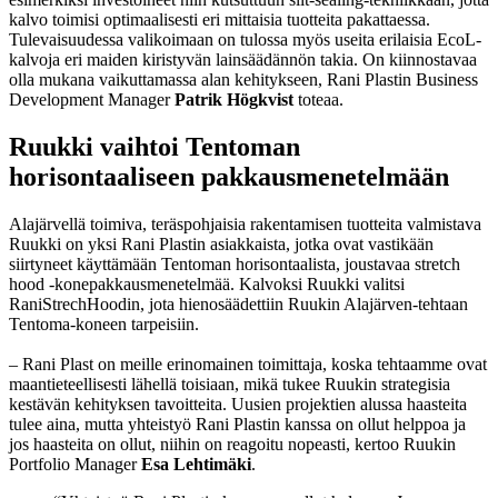
kalvo toimisi optimaalisesti eri mittaisia tuotteita pakattaessa.
Tulevaisuudessa valikoimaan on tulossa myös useita erilaisia EcoL-
kalvoja eri maiden kiristyvän lainsäädännön takia. On kiinnostavaa
olla mukana vaikuttamassa alan kehitykseen, Rani Plastin Business
Development Manager
Patrik Högkvist
toteaa.
Ruukki vaihtoi Tentoman
horisontaaliseen pakkausmenetelmään
Alajärvellä toimiva, teräspohjaisia rakentamisen tuotteita valmistava
Ruukki on yksi Rani Plastin asiakkaista, jotka ovat vastikään
siirtyneet käyttämään Tentoman horisontaalista, joustavaa stretch
hood -konepakkausmenetelmää. Kalvoksi Ruukki valitsi
RaniStrechHoodin, jota hienosäädettiin Ruukin Alajärven-tehtaan
Tentoma-koneen tarpeisiin.
– Rani Plast on meille erinomainen toimittaja, koska tehtaamme ovat
maantieteellisesti lähellä toisiaan, mikä tukee Ruukin strategisia
kestävän kehityksen tavoitteita. Uusien projektien alussa haasteita
tulee aina, mutta yhteistyö Rani Plastin kanssa on ollut helppoa ja
jos haasteita on ollut, niihin on reagoitu nopeasti, kertoo Ruukin
Portfolio Manager
Esa Lehtimäki
.