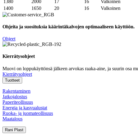
1380
2000
17
16
Valkoinen
1400
1650
20
16
Valkoinen
Ohjeita ja suosituksia käärintäkalvojen optimaaliseen käyttöön.
Ohjeet
Kierrätysohjeet
Muovi on loppukäyttönsä jälkeen arvokas raaka-aine, ja suurin osa mu
Kierrätysohjeet
Tuotteet
Rakentaminen
Jatkojalostus
Paperiteollisuus
Energia ja kasvualustat
Ruoka- ja juomateollisuus
Maatalous
Rani Plast