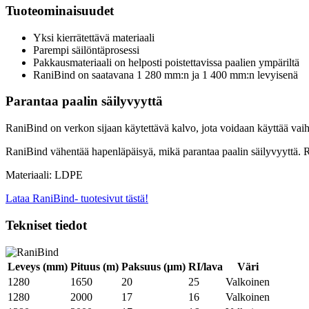
Tuoteominaisuudet
Yksi kierrätettävä materiaali
Parempi säilöntäprosessi
Pakkausmateriaali on helposti poistettavissa paalien ympäriltä
RaniBind on saatavana 1 280 mm:n ja 1 400 mm:n levyisenä
Parantaa paalin säilyvyyttä
RaniBind on verkon sijaan käytettävä kalvo, jota voidaan käyttää vaih
RaniBind vähentää hapenläpäisyä, mikä parantaa paalin säilyvyyttä. 
Materiaali: LDPE
Lataa RaniBind- tuotesivut tästä!
Tekniset tiedot
Leveys (mm)
Pituus (m)
Paksuus (µm)
RI/lava
Väri
1280
1650
20
25
Valkoinen
1280
2000
17
16
Valkoinen