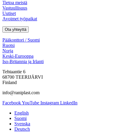
Tietoa meistä
Vastuullisuus
Uutiset
Avoimet työpaikat
Ota yhteyttä
Pääkonttori / Suomi
Ruotsi
Norja
Keski-Eurooppa
Iso-Britannia ja Irlanti
Tehtaantie 6
68700 TEERIJÄRVI
Finland
info@raniplast.com
Facebook
YouTube
Instagram
LinkedIn
English
Suomi
Svenska
Deutsch