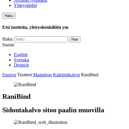
Avoimet työpaikat
Yhteystiedot
Haku
Etsi tuotteita, yhteyshenkilöitä ym
Haku:
Suomi
English
Svenska
Deutsch
Etusivu
Tuotteet
Maatalous
Käärintäkalvot
RaniBind
RaniBind
Sidontakalvo sitoo paalin muovilla