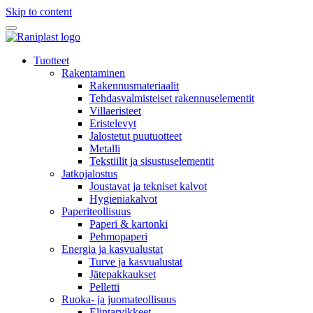
Skip to content
Tuotteet
Rakentaminen
Rakennusmateriaalit
Tehdasvalmisteiset rakennuselementit
Villaeristeet
Eristelevyt
Jalostetut puutuotteet
Metalli
Tekstiilit ja sisustuselementit
Jatkojalostus
Joustavat ja tekniset kalvot
Hygieniakalvot
Paperiteollisuus
Paperi & kartonki
Pehmopaperi
Energia ja kasvualustat
Turve ja kasvualustat
Jätepakkaukset
Pelletti
Ruoka- ja juomateollisuus
Elintarvikkeet