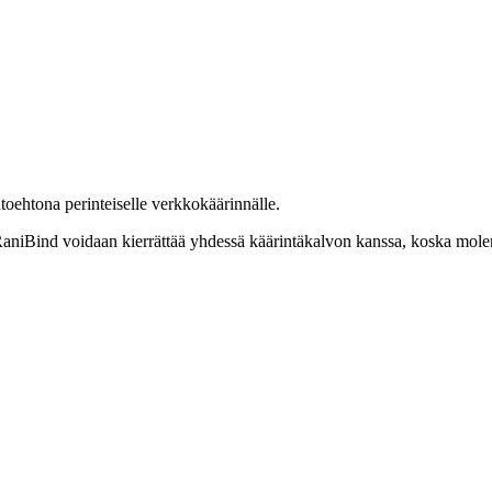
toehtona perinteiselle verkkokäärinnälle.
RaniBind voidaan kierrättää yhdessä käärintäkalvon kanssa, koska molem