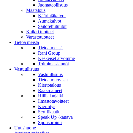
Juomateollisuus
Maatalous
Käärintäkalvot
Aumakalvot
Säilörehutuubit
Kaikki tuotteet
Varastotuotteet
Tietoa meistä
Tietoa meistä
Rani Group
Keskeiset arvomme
Toimintasäännöt
Vastuullisuus
Vastuullisuus
Tietoa muovista
Kiertotalous
Raaka-aineet
Hiilijalanjälki
Ilmastotavoitteet
Kierrätys
Sertifikaatit
Speak Up -kanava
Sponsorointi
Uutishuone