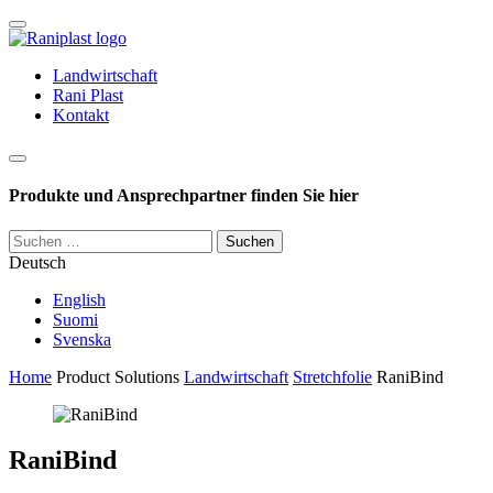
Skip
to
content
Landwirtschaft
Rani Plast
Kontakt
Haku
Produkte und Ansprechpartner finden Sie hier
Suchen
nach:
Deutsch
English
Suomi
Svenska
Home
Product Solutions
Landwirtschaft
Stretchfolie
RaniBind
RaniBind