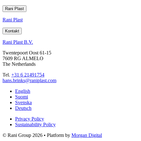
Rani Plast
Rani Plast
Kontakt
Rani Plast B.V.
Twentepoort Oost 61-15
7609 RG ALMELO
The Netherlands
Tel.
+31 6 21491754
hans.brinks@raniplast.com
Facebook
YouTube
Instagram
LinkedIn
English
Suomi
Svenska
Deutsch
Privacy Policy
Sustainability Policy
© Rani Group 2026 • Platform by
Morgan Digital