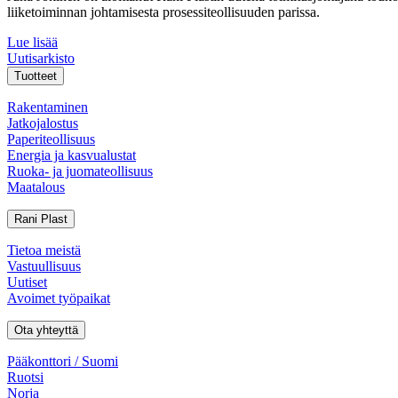
liiketoiminnan johtamisesta prosessiteollisuuden parissa.
Lue lisää
Uutisarkisto
Tuotteet
Rakentaminen
Jatkojalostus
Paperiteollisuus
Energia ja kasvualustat
Ruoka- ja juomateollisuus
Maatalous
Rani Plast
Tietoa meistä
Vastuullisuus
Uutiset
Avoimet työpaikat
Ota yhteyttä
Pääkonttori / Suomi
Ruotsi
Norja