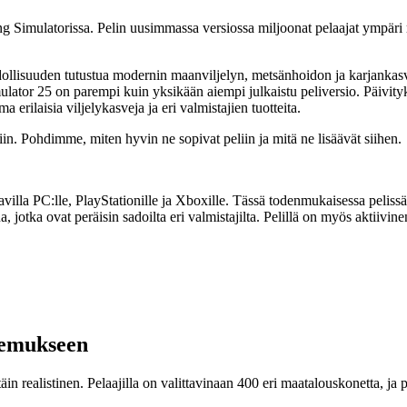
ng Simulatorissa. Pelin uusimmassa versiossa miljoonat pelaajat ympär
dollisuuden tutustua modernin maanviljelyn, metsänhoidon ja karjankas
ator 25 on parempi kuin yksikään aiempi julkaistu peliversio. Päivityks
erilaisia viljelykasveja ja eri valmistajien tuotteita.
n. Pohdimme, miten hyvin ne sopivat peliin ja mitä ne lisäävät siihen.
lla PC:lle, PlayStationille ja Xboxille. Tässä todenmukaisessa pelissä pe
ua, jotka ovat peräisin sadoilta eri valmistajilta. Pelillä on myös aktiivi
kemukseen
täin realistinen. Pelaajilla on valittavinaan 400 eri maatalouskonetta, ja 