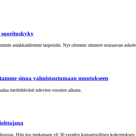
 suorituskyky
emmin asiakkaidemme tarpeisiin. Nyt olemme ottaneet seuraavan askele
utamme sinua valmistautumaan muutokseen
aa merkittävästi tulevien vuosien aikana.
sjohtajana
ukokuussa. Hän tuo mukanaan yli 30 vuoden kansainvälisen kokemuksen m