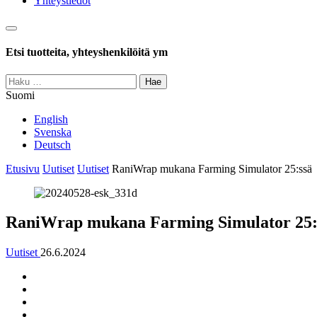
Yhteystiedot
Haku
Etsi tuotteita, yhteyshenkilöitä ym
Haku:
Suomi
English
Svenska
Deutsch
Etusivu
Uutiset
Uutiset
RaniWrap mukana Farming Simulator 25:ssä
RaniWrap mukana Farming Simulator 25:
Uutiset
26.6.2024
Jaa
Jaa:
artikkeli
Facebook
Jaa:
Twitter
Jaa:
LinkedIn
Jaa: