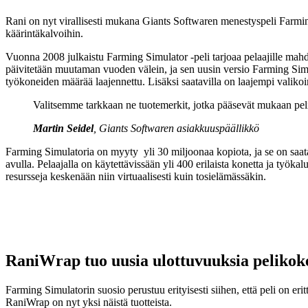
WhatsApp
Rani on nyt virallisesti mukana Giants Softwaren menestyspeli Farmi
käärintäkalvoihin.
Vuonna 2008 julkaistu Farming Simulator -peli tarjoaa pelaajille mah
päivitetään muutaman vuoden välein, ja sen uusin versio Farming Simul
työkoneiden määrää laajennettu. Lisäksi saatavilla on laajempi valikoima 
Valitsemme tarkkaan ne tuotemerkit, jotka pääsevät mukaan pelii
Martin Seidel
, Giants Softwaren asiakkuuspäällikkö
Farming Simulatoria on myyty yli 30 miljoonaa kopiota, ja se on saatavi
avulla. Pelaajalla on käytettävissään yli 400 erilaista konetta ja työkal
resursseja keskenään niin virtuaalisesti kuin tosielämässäkin.
RaniWrap tuo uusia ulottuvuuksia peliko
Farming Simulatorin suosio perustuu erityisesti siihen, että peli on erit
RaniWrap on nyt yksi näistä tuotteista.