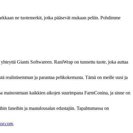
 tarkkaan ne tuotemerkit, jotka pääsevät mukaan peliin. Pohdimme
ti yhteyttä Giants Softwareen. RaniWrap on tunnettu tuote, joka auttaa
listä realistisemman ja parantaa pelikokemusta. Tämä on meille uusi ja
maa mainostetaan kaikkien aikojen suurimpana FarmConina, ja sinne on
ihin faneihin ja maatalousalan edustajiin. Tapahtumassa on
tor.com
.