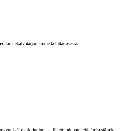
en kiristekalvotarjontamme kehittämisessä.
yynnistä, markkinoinnista, liiketoiminnan kehittämisestä sekä