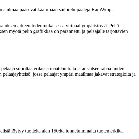
i maailmaa pääsevät käärimään säilörehupaaleja RaniWrap-
vatuksen arkeen todenmukaisessa virtuaaliympäristössä. Peliä
en myötä pelin grafiikkaa on parannettu ja pelaajalle tarjottavien
laaja suorittaa erilaisia maatilan töitä ja ansaitsee rahaa niiden
nen pelaajayhteisö, jossa pelaajat ympäri maailmaa jakavat strategioita ja
pelistä löytyy tuotteita alan 150:ltä tunnetuimmalta tuotemerkiltä.