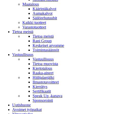
Maatalous
Käärintäkalvot
Aumakalvot
Säilörehutuubit
Kaikki tuotteet
Varastotuotteet
Tietoa meistä
Tietoa meistä
Rani Group
Keskeiset arvomme
Toimintasäännöt
Vastuullisuus
Vastuullisuus
Tietoa muovista
Kiertotalous
Raaka-aineet
Hiilijalanjälki
Ilmastotavoitteet
Kierrätys
Sertifikaatit
Speak Up -kanava
Sponsorointi
Uutishuone
Avoimet työpaikat