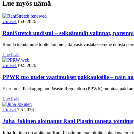
Lue myös nämä
Uutiset
15.6.2026
RaniStretch uudistui – selkeämmät valinnat, parempi
Ranilla kehitämme tuotteitamme jatkuvasti vastataksemme entistä par
Lue lisää
Uutiset
19.5.2026
PPWR tuo uudet vaatimukset pakkauksille – näin a
EU:n uusi Packaging and Waste Regulation (PPWR) muuttaa pakkausal
Lue lisää
Uutiset
7.5.2026
Juha Jokinen aloittanut Rani Plastin uutena toimitu
Juha Jokinen on aloittanut Rani Plastin uutena toimitusjohtajana to