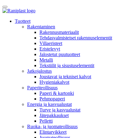
Skip
to
content
Tuotteet
Rakentaminen
Rakennusmateriaalit
Tehdasvalmisteiset rakennuselementit
Villaeristeet
Eristelevyt
Jalostetut puutuotteet
Metalli
Tekstiilit ja sisustuselementit
Jatkojalostus
Joustavat ja tekniset kalvot
Hygieniakalvot
Paperiteollisuus
Paperi & kartonki
Pehmopaperi
Energia ja kasvualustat
Turve ja kasvualustat
Jätepakkaukset
Pelletti
Ruoka- ja juomateollisuus
Elintarvikkeet
Juomateollisuus