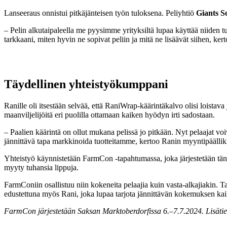
Lanseeraus onnistui pitkäjänteisen työn tuloksena. Peliyhtiö
Giants S
– Pelin alkutaipaleella me pyysimme yrityksiltä lupaa käyttää niiden
tarkkaani, miten hyvin ne sopivat peliin ja mitä ne lisäävät siihen, k
Täydellinen yhteistyökumppani
Ranille oli itsestään selvää, että RaniWrap-käärintäkalvo olisi loistav
maanviljelijöitä eri puolilla ottamaan kaiken hyödyn irti sadostaan.
– Paalien käärintä on ollut mukana pelissä jo pitkään. Nyt pelaajat vo
jännittävä tapa markkinoida tuotteitamme, kertoo Ranin myyntipäälli
Yhteistyö käynnistetään FarmCon -tapahtumassa, joka järjestetään tä
myyty tuhansia lippuja.
FarmConiin osallistuu niin kokeneita pelaajia kuin vasta-alkajiakin. 
edustettuna myös Rani, joka lupaa tarjota jännittävän kokemuksen kaikil
FarmCon järjestetään Saksan Marktoberdorfissa 6.–7.7.2024.
Lisäti