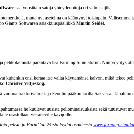
oftware
saa vuosittain satoja yhteydenottoja eri valmistajilta.
 tuotemerkkejä, mutta nyt asetelma on kääntynyt toisinpäin. Valitsemme
ertoo Giants Softwaren asiakkuuspäällikkö
Martin Seidel
.
a ja pelikokemusta parantava lisä Farming Simulatoriin. Niinpä yritys ot
ivat kuitenkin ensi kertaa itse valita käyttämänsä kalvon, mikä tekee pe
kkö
Christer Vidjeskog
.
nä vuonna traktorivalmistaja Fendtin pääkonttorilla Saksassa. Tapahtu
Tapahtumassa he kuulevat uusista peliominaisuuksista sekä tutustuvat mu
le osastollaan vieraileville kävijöille.
etoja pelistä ja FarmCon 24:stä löydät osoitteesta
www.farming-simula