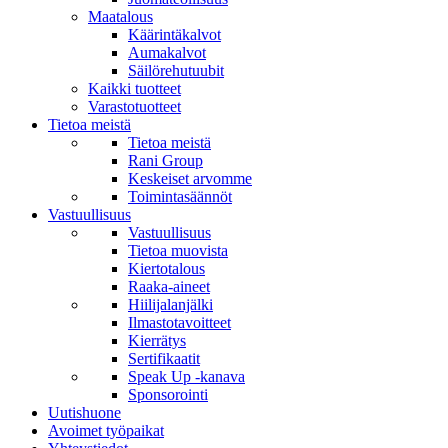
Maatalous
Käärintäkalvot
Aumakalvot
Säilörehutuubit
Kaikki tuotteet
Varastotuotteet
Tietoa meistä
Tietoa meistä
Rani Group
Keskeiset arvomme
Toimintasäännöt
Vastuullisuus
Vastuullisuus
Tietoa muovista
Kiertotalous
Raaka-aineet
Hiilijalanjälki
Ilmastotavoitteet
Kierrätys
Sertifikaatit
Speak Up -kanava
Sponsorointi
Uutishuone
Avoimet työpaikat