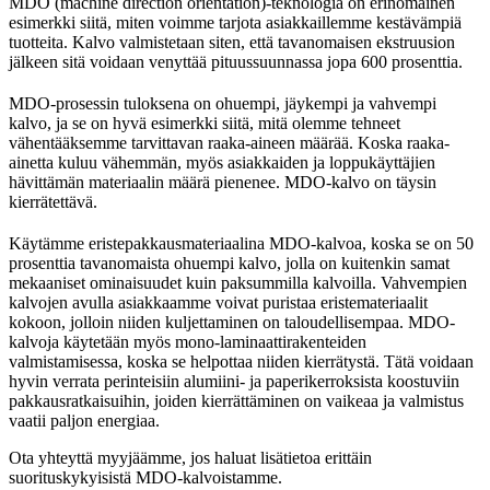
MDO (machine direction orientation)-teknologia on erinomainen
esimerkki siitä, miten voimme tarjota asiakkaillemme kestävämpiä
tuotteita. Kalvo valmistetaan siten, että tavanomaisen ekstruusion
jälkeen sitä voidaan venyttää pituussuunnassa jopa 600 prosenttia.
MDO-prosessin tuloksena on ohuempi, jäykempi ja vahvempi
kalvo, ja se on hyvä esimerkki siitä, mitä olemme tehneet
vähentääksemme tarvittavan raaka-aineen määrää. Koska raaka-
ainetta kuluu vähemmän, myös asiakkaiden ja loppukäyttäjien
hävittämän materiaalin määrä pienenee. MDO-kalvo on täysin
kierrätettävä.
Käytämme eristepakkausmateriaalina MDO-kalvoa, koska se on 50
prosenttia tavanomaista ohuempi kalvo, jolla on kuitenkin samat
mekaaniset ominaisuudet kuin paksummilla kalvoilla. Vahvempien
kalvojen avulla asiakkaamme voivat puristaa eristemateriaalit
kokoon, jolloin niiden kuljettaminen on taloudellisempaa. MDO-
kalvoja käytetään myös mono-laminaattirakenteiden
valmistamisessa, koska se helpottaa niiden kierrätystä. Tätä voidaan
hyvin verrata perinteisiin alumiini- ja paperikerroksista koostuviin
pakkausratkaisuihin, joiden kierrättäminen on vaikeaa ja valmistus
vaatii paljon energiaa.
Ota yhteyttä myyjäämme, jos haluat lisätietoa erittäin
suorituskykyisistä MDO-kalvoistamme.