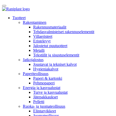
Skip
to
content
Tuotteet
Rakentaminen
Rakennusmateriaalit
Tehdasvalmisteiset rakennuselementit
Villaeristeet
Eristelevyt
Jalostetut puutuotteet
Metalli
Tekstiilit ja sisustuselementit
Jatkojalostus
Joustavat ja tekniset kalvot
Hygieniakalvot
Paperiteollisuus
Paperi & kartonki
Pehmopaperi
Energia ja kasvualustat
Turve ja kasvualustat
Jätepakkaukset
Pelletti
Ruoka- ja juomateollisuus
Elintarvikkeet
Juomateollisuus