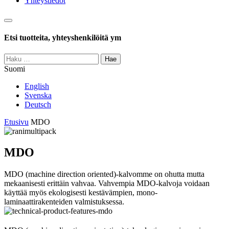
Yhteystiedot
Haku
Etsi tuotteita, yhteyshenkilöitä ym
Haku:
Suomi
English
Svenska
Deutsch
Etusivu
MDO
MDO
MDO (machine direction oriented)-kalvomme on ohutta mutta
mekaanisesti erittäin vahvaa. Vahvempia MDO-kalvoja voidaan
käyttää myös ekologisesti kestävämpien, mono-
laminaattirakenteiden valmistuksessa.