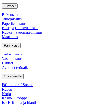
Tuotteet
Rakentaminen
Jatkojalostus
Paperiteollisuus
Energia ja kasvualustat
Ruoka- ja juomateollisuus
Maatalous
Rani Plast
Tietoa meistä
Vastuullisuus
Uutiset
Avoimet työpaikat
Ota yhteyttä
Pääkonttori / Suomi
Ruotsi
Norja
Keski-Eurooppa
Iso-Britannia ja Irlanti