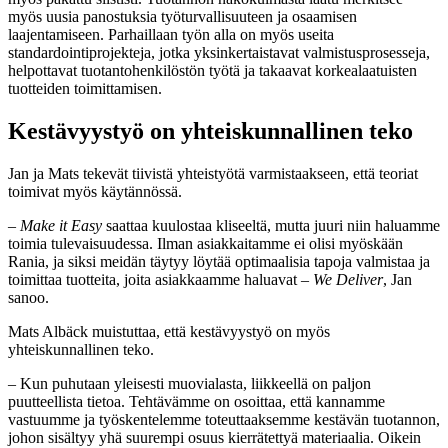
myös uusia panostuksia työturvallisuuteen ja osaamisen
laajentamiseen. Parhaillaan työn alla on myös useita
standardointiprojekteja, jotka yksinkertaistavat valmistusprosesseja,
helpottavat tuotantohenkilöstön työtä ja takaavat korkealaatuisten
tuotteiden toimittamisen.
Kestävyystyö on yhteiskunnallinen teko
Jan ja Mats tekevät tiivistä yhteistyötä varmistaakseen, että teoriat
toimivat myös käytännössä.
–
Make it Easy
saattaa kuulostaa kliseeltä, mutta juuri niin haluamme
toimia tulevaisuudessa. Ilman asiakkaitamme ei olisi myöskään
Rania, ja siksi meidän täytyy löytää optimaalisia tapoja valmistaa ja
toimittaa tuotteita, joita asiakkaamme haluavat –
We Deliver
, Jan
sanoo.
Mats Albäck muistuttaa, että kestävyystyö on myös
yhteiskunnallinen teko.
– Kun puhutaan yleisesti muovialasta, liikkeellä on paljon
puutteellista tietoa. Tehtävämme on osoittaa, että kannamme
vastuumme ja työskentelemme toteuttaaksemme kestävän tuotannon,
johon sisältyy yhä suurempi osuus kierrätettyä materiaalia. Oikein