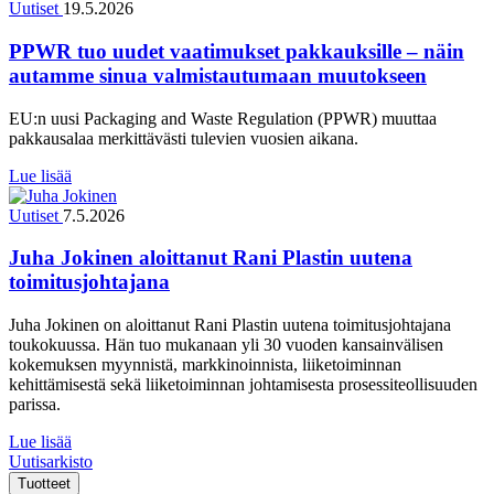
Uutiset
19.5.2026
PPWR tuo uudet vaatimukset pakkauksille – näin
autamme sinua valmistautumaan muutokseen
EU:n uusi Packaging and Waste Regulation (PPWR) muuttaa
pakkausalaa merkittävästi tulevien vuosien aikana.
Lue lisää
Uutiset
7.5.2026
Juha Jokinen aloittanut Rani Plastin uutena
toimitusjohtajana
Juha Jokinen on aloittanut Rani Plastin uutena toimitusjohtajana
toukokuussa. Hän tuo mukanaan yli 30 vuoden kansainvälisen
kokemuksen myynnistä, markkinoinnista, liiketoiminnan
kehittämisestä sekä liiketoiminnan johtamisesta prosessiteollisuuden
parissa.
Lue lisää
Uutisarkisto
Tuotteet