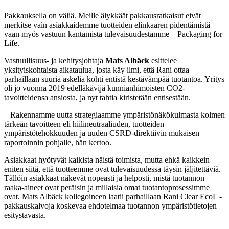
WhatsApp
Pakkauksella on väliä. Meille älykkäät pakkausratkaisut eivät
merkitse vain asiakkaidemme tuotteiden elinkaaren pidentämistä
vaan myös vastuun kantamista tulevaisuudestamme – Packaging for
Life.
Vastuullisuus- ja kehitysjohtaja
Mats Albäck
esittelee
yksityiskohtaista aikataulua, josta käy ilmi, että Rani ottaa
parhaillaan suuria askelia kohti entistä kestävämpää tuotantoa. Yritys
oli jo vuonna 2019 edelläkävijä kunnianhimoisten CO2-
tavoitteidensa ansiosta, ja nyt tahtia kiristetään entisestään.
– Rakennamme uutta strategiaamme ympäristönäkökulmasta kolmen
tärkeän tavoitteen eli hiilineutraaliuden, tuotteiden
ympäristötehokkuuden ja uuden CSRD-direktiivin mukaisen
raportoinnin pohjalle, hän kertoo.
Asiakkaat hyötyvät kaikista näistä toimista, mutta ehkä kaikkein
eniten siitä, että tuotteemme ovat tulevaisuudessa täysin jäljitettäviä.
Tällöin asiakkaat näkevät nopeasti ja helposti, mistä tuotannon
raaka-aineet ovat peräisin ja millaisia omat tuotantoprosessimme
ovat. Mats Albäck kollegoineen laatii parhaillaan Rani Clear EcoL -
pakkauskalvoja koskevaa ehdotelmaa tuotannon ympäristötietojen
esitystavasta.