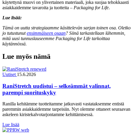
käytettynä muovi on ylivertainen materiaali, joka suojaa tehokkaasti
asiakkaidemme tavaroita ja tuotteita –
Packaging for Life
.
Lue lisää:
Tämä on uutta strategiaamme käsittelevän sarjan toinen osa. Oletko
jo tutustunut
ensimmäiseen osaan
? Siinä tarkastellaan lähemmin,
mitä uusi tunnuslauseemme Packaging for Life tarkoittaa
käytännössä.
Lue myös nämä
Uutiset
15.6.2026
RaniStretch uudistui – selkeämmät valinnat,
parempi suorituskyky
Ranilla kehitämme tuotteitamme jatkuvasti vastataksemme entistä
paremmin asiakkaidemme tarpeisiin. Nyt olemme ottaneet seuraavan
askeleen kiristekalvotarjontamme kehittämisessä.
Lue lisää