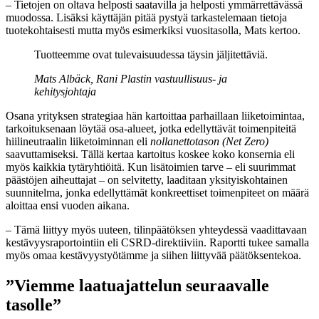
– Tietojen on oltava helposti saatavilla ja helposti ymmärrettävässä
muodossa. Lisäksi käyttäjän pitää pystyä tarkastelemaan tietoja
tuotekohtaisesti mutta myös esimerkiksi vuositasolla, Mats kertoo.
Tuotteemme ovat tulevaisuudessa täysin jäljitettäviä.
Mats Albäck, Rani Plastin vastuullisuus- ja
kehitysjohtaja
Osana yrityksen strategiaa hän kartoittaa parhaillaan liiketoimintaa,
tarkoituksenaan löytää osa-alueet, jotka edellyttävät toimenpiteitä
hiilineutraalin liiketoiminnan eli
nollanettotason (
Net Zero)
saavuttamiseksi. Tällä kertaa kartoitus koskee koko konsernia eli
myös kaikkia tytäryhtiöitä. Kun lisätoimien tarve – eli suurimmat
päästöjen aiheuttajat – on selvitetty, laaditaan yksityiskohtainen
suunnitelma, jonka edellyttämät konkreettiset toimenpiteet on määrä
aloittaa ensi vuoden aikana.
– Tämä liittyy myös uuteen, tilinpäätöksen yhteydessä vaadittavaan
kestävyysraportointiin eli CSRD-direktiiviin. Raportti tukee samalla
myös omaa kestävyystyötämme ja siihen liittyvää päätöksentekoa.
”Viemme laatuajattelun seuraavalle
tasolle”