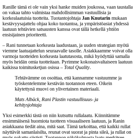
Ranille tämä ei ole vain yksi hanke muiden joukossa, vaan taustalla
on vakaa tahto valmistaa mahdollisimman vastuullisia ja
korkealaatuisia tuotteita. Tuotantojohtaja
Jan Knutarin
mukaan
kestävyysajattelu ohjaa koko tuotantoa, ja ympäristöasiat yhdessä
laatuun tehtävien satsausten kanssa ovat tällä hetkellä yhtiön
ensisijainen prioriteetti.
– Rani tunnetaan korkeasta laadustaan, ja uuden strategian myötä
viemme laatuajattelun seuraavalle tasolle. Asiakkaamme voivat olla
varmoja tuotteiden korkeasta laatutasosta, mikä hyödyttää samalla
myös heidän omia tuotteitaan. Pyrimme kokonaisvaltaiseen laatuun
kaikissa toimitusketjun osissa –
Total Quality
.
Tehtävämme on osoittaa, että kannamme vastuumme ja
työskentelemme kestävän tuotannon eteen. Oikein
käytettynä muovi on ylivertainen materiaali.
Mats Albäck, Rani Plastin vastuullisuus- ja
kehitysjohtaja
Yksi esimerkki tästä on niin kutsuttu rullalaatu. Kiinnitämme
ensimmäisenä huomiota tuotteen visuaaliseen laatuun, ja Ranin
asiakkaana tiedät aina, mitä saat. Tämä tarkoittaa, että kaikki rullat
näyttävät samanlaisilta, reunat ovat suorat ja pinta sileä, ja rullat on
myös pakattu siististi. Tuotannon näkökulmasta laatu merkitsee