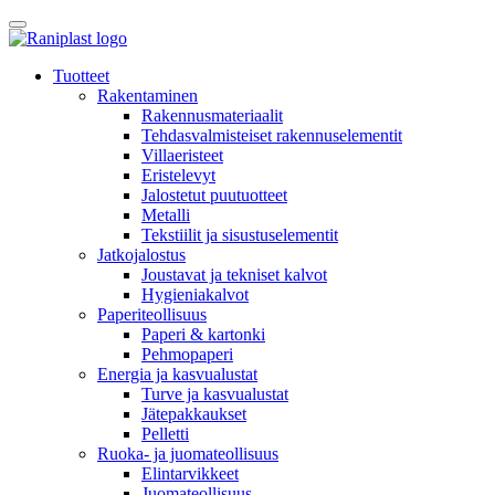
Skip
to
content
Tuotteet
Rakentaminen
Rakennusmateriaalit
Tehdasvalmisteiset rakennuselementit
Villaeristeet
Eristelevyt
Jalostetut puutuotteet
Metalli
Tekstiilit ja sisustuselementit
Jatkojalostus
Joustavat ja tekniset kalvot
Hygieniakalvot
Paperiteollisuus
Paperi & kartonki
Pehmopaperi
Energia ja kasvualustat
Turve ja kasvualustat
Jätepakkaukset
Pelletti
Ruoka- ja juomateollisuus
Elintarvikkeet
Juomateollisuus