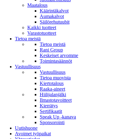
Maatalous
Käärintäkalvot
Aumakalvot
Säilörehutuubit
Kaikki tuotteet
Varastotuotteet
Tietoa meistä
Tietoa meistä
Rani Group
Keskeiset arvomme
Toimintasäännöt
Vastuullisuus
Vastuullisuus
Tietoa muovista
Kiertotalous
Raaka-aineet
Hiilijalanjälki
Ilmastotavoitteet
Kierrätys
Sertifikaatit
Speak Up -kanava
Sponsorointi
Uutishuone
Avoimet työpaikat