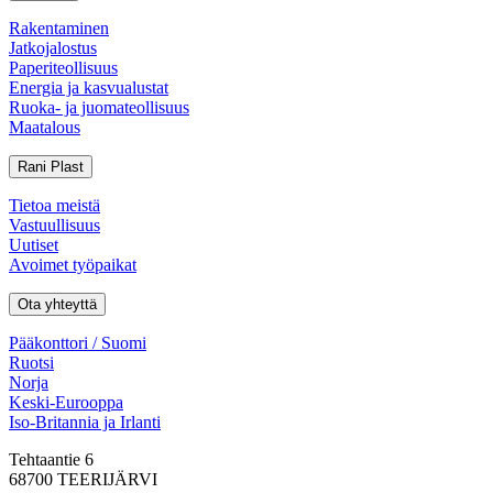
Rakentaminen
Jatkojalostus
Paperiteollisuus
Energia ja kasvualustat
Ruoka- ja juomateollisuus
Maatalous
Rani Plast
Tietoa meistä
Vastuullisuus
Uutiset
Avoimet työpaikat
Ota yhteyttä
Pääkonttori / Suomi
Ruotsi
Norja
Keski-Eurooppa
Iso-Britannia ja Irlanti
Tehtaantie 6
68700 TEERIJÄRVI