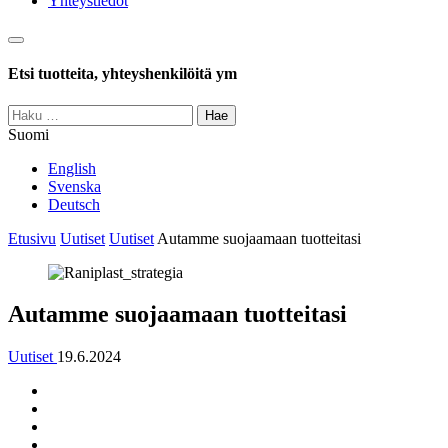
Yhteystiedot
Haku
Etsi tuotteita, yhteyshenkilöitä ym
Haku:
Suomi
English
Svenska
Deutsch
Etusivu
Uutiset
Uutiset
Autamme suojaamaan tuotteitasi
Autamme suojaamaan tuotteitasi
Uutiset
19.6.2024
Jaa
Jaa:
artikkeli
Facebook
Jaa:
Twitter
Jaa:
LinkedIn
Jaa: