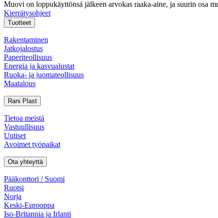
Muovi on loppukäyttönsä jälkeen arvokas raaka-aine, ja suurin osa mu
Kierrätysohjeet
Tuotteet
Rakentaminen
Jatkojalostus
Paperiteollisuus
Energia ja kasvualustat
Ruoka- ja juomateollisuus
Maatalous
Rani Plast
Tietoa meistä
Vastuullisuus
Uutiset
Avoimet työpaikat
Ota yhteyttä
Pääkonttori / Suomi
Ruotsi
Norja
Keski-Eurooppa
Iso-Britannia ja Irlanti