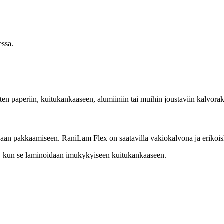
ssa.
en paperiin, kuitukankaaseen, alumiiniin tai muihin joustaviin kalvorak
avaan pakkaamiseen. RaniLam Flex on saatavilla vakiokalvona ja erikoi
, kun se laminoidaan imukykyiseen kuitukankaaseen.