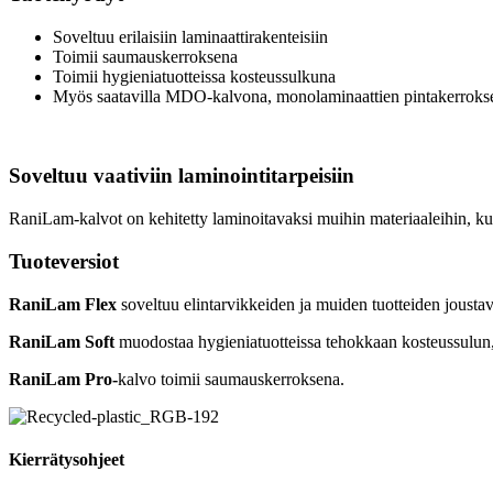
Soveltuu erilaisiin laminaattirakenteisiin
Toimii saumauskerroksena
Toimii hygieniatuotteissa kosteussulkuna
Myös saatavilla MDO-kalvona, monolaminaattien pintakerrokse
Soveltuu vaativiin laminointitarpeisiin
RaniLam-kalvot on kehitetty laminoitavaksi muihin materiaaleihin, kut
Tuoteversiot
RaniLam Flex
soveltuu elintarvikkeiden ja muiden tuotteiden joust
RaniLam Soft
muodostaa hygieniatuotteissa tehokkaan kosteussulun
RaniLam Pro-
kalvo toimii saumauskerroksena.
Kierrätysohjeet