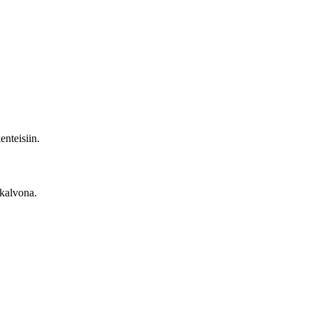
enteisiin.
skalvona.