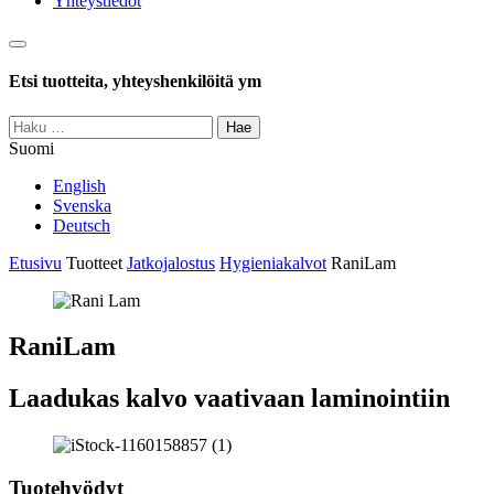
Yhteystiedot
Haku
Etsi tuotteita, yhteyshenkilöitä ym
Haku:
Suomi
English
Svenska
Deutsch
Etusivu
Tuotteet
Jatkojalostus
Hygieniakalvot
RaniLam
RaniLam
Laadukas kalvo vaativaan laminointiin
Tuotehyödyt