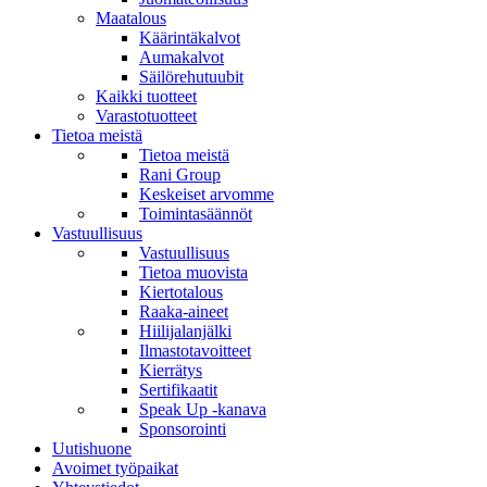
Maatalous
Käärintäkalvot
Aumakalvot
Säilörehutuubit
Kaikki tuotteet
Varastotuotteet
Tietoa meistä
Tietoa meistä
Rani Group
Keskeiset arvomme
Toimintasäännöt
Vastuullisuus
Vastuullisuus
Tietoa muovista
Kiertotalous
Raaka-aineet
Hiilijalanjälki
Ilmastotavoitteet
Kierrätys
Sertifikaatit
Speak Up -kanava
Sponsorointi
Uutishuone
Avoimet työpaikat