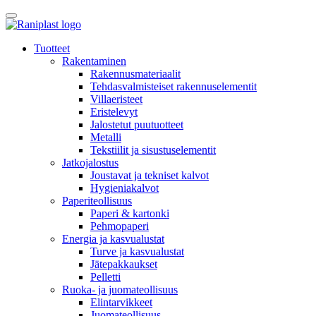
Skip
to
content
Tuotteet
Rakentaminen
Rakennusmateriaalit
Tehdasvalmisteiset rakennuselementit
Villaeristeet
Eristelevyt
Jalostetut puutuotteet
Metalli
Tekstiilit ja sisustuselementit
Jatkojalostus
Joustavat ja tekniset kalvot
Hygieniakalvot
Paperiteollisuus
Paperi & kartonki
Pehmopaperi
Energia ja kasvualustat
Turve ja kasvualustat
Jätepakkaukset
Pelletti
Ruoka- ja juomateollisuus
Elintarvikkeet
Juomateollisuus