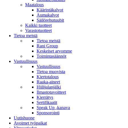
Maatalous
Käärintäkalvot
Aumakalvot
Säilörehutuubit
Kaikki tuotteet
Varastotuotteet
Tietoa meistä
Tietoa meistä
Rani Group
Keskeiset arvomme
Toimintasäännöt
Vastuullisuus
Vastuullisuus
Tietoa muovista
Kiertotalous
Raaka-aineet
Hiilijalanjälki
Ilmastotavoitteet
Kierrätys
Sertifikaatit
Speak Up -kanava
Sponsorointi
Uutishuone
Avoimet työpaikat