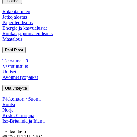
Tuotteet
Rakentaminen
Jatkojalostus
Paperiteollisuus
Energia ja kasvualustat
Ruoka- ja juomateollisuus
Maatalous
Rani Plast
Tietoa meistä
Vastuullisuus
Uutiset
Avoimet työpaikat
Ota yhteyttä
Pääkonttori / Suomi
Ruotsi
Norja
Keski-Eurooppa
Iso-Britannia ja Irlanti
Tehtaantie 6
68700 TEERIJÄRVI