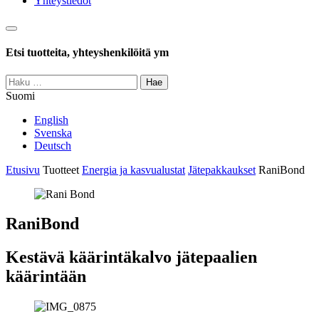
Yhteystiedot
Haku
Etsi tuotteita, yhteyshenkilöitä ym
Haku:
Suomi
English
Svenska
Deutsch
Etusivu
Tuotteet
Energia ja kasvualustat
Jätepakkaukset
RaniBond
RaniBond
Kestävä käärintäkalvo jätepaalien
käärintään