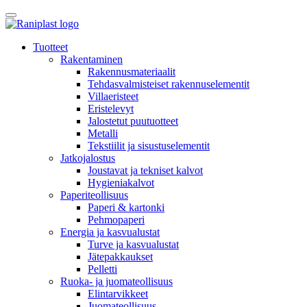
Skip
to
content
Tuotteet
Rakentaminen
Rakennusmateriaalit
Tehdasvalmisteiset rakennuselementit
Villaeristeet
Eristelevyt
Jalostetut puutuotteet
Metalli
Tekstiilit ja sisustuselementit
Jatkojalostus
Joustavat ja tekniset kalvot
Hygieniakalvot
Paperiteollisuus
Paperi & kartonki
Pehmopaperi
Energia ja kasvualustat
Turve ja kasvualustat
Jätepakkaukset
Pelletti
Ruoka- ja juomateollisuus
Elintarvikkeet
Juomateollisuus