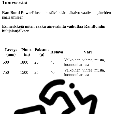
Tuoteversiot
RaniBond PowerPlus
on kestävä käärintäkalvo vaativaan jätteiden
paalaamiseen.
Esimerkkejä miten raaka-ainevalinta vaikuttaa RaniBondin
hiilijalanjälkeen
Leveys
Pituus
Paksuus
RI/lava
Väri
(mm)
(m)
(μ)
Valkoinen, vihreä, musta,
500
1800
25
48
luonnonharmaa
Valkoinen, vihreä, musta,
750
1500
25
40
luonnonharmaa