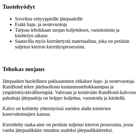
Tuotehyödyt
Soveltuu erityyppisille jätepaaleille
Estää haju- ja nestevuotoja
Tarjoaa tehokkaan suojan kuljetuksen, varastoinnin ja
käsittelyn aikana
Saatavilla myös kierrätetystä materiaalista, joka on peräisin
suljetun kierron kierrätysprosessista.
Tehokas suojaus
Jätepaalien huolellinen pakkaaminen ehkäisee haju- ja nestevuotoja.
RaniBond tekee jätehuollosta kustannustehokkaampaa ja
ympäristöystävällisempää. Vahvaan ja kestävään RaniBond-kalvoon
pakattuja jätepaaleja on helppo kuljettaa, varastoida ja käsitellä.
Kalvo on kehitetty yhteistyössä useiden alalla toimivien
konevalmistajien kanssa.
Kierrätetty raaka-aine on peräisin suljetun kierron prosessista, jossa
vanha jätepaalikääre muuttuu uudeksi jätepaalikääreeksi.