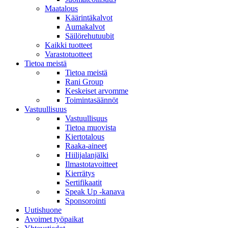
Maatalous
Käärintäkalvot
Aumakalvot
Säilörehutuubit
Kaikki tuotteet
Varastotuotteet
Tietoa meistä
Tietoa meistä
Rani Group
Keskeiset arvomme
Toimintasäännöt
Vastuullisuus
Vastuullisuus
Tietoa muovista
Kiertotalous
Raaka-aineet
Hiilijalanjälki
Ilmastotavoitteet
Kierrätys
Sertifikaatit
Speak Up -kanava
Sponsorointi
Uutishuone
Avoimet työpaikat