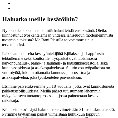
Twitter
Jaa:
LinkedIn
Jaa:
WhatsApp
Haluatko meille kesätöihin?
Nyt on aika alkaa miettiä, mitä haluat tehdä ensi kesänä. Oletko
kiinnostunut työskentelemään yhdessä lähiseudun moderneimmista
tuotantolaitoksista? Me Rani Plastilla toivotamme sinut
tervetulleeksi.
Palkkaamme useita kesätyöntekijöitä Bjölaksen ja Lappforsin
tehtaillemme sekä konttorille. Työpaikat ovat tuotannossa
kalvonpuhallus-, paino- ja saumaus- ja logistiikkaosastolla, sekä
kunnossapidossa ja asiakaspalvelussa. Suurin osa työpaikoista on
vuorotyötä, lukuun ottamatta kunnossapito-osastoa ja
asiakaspalvelua, joka työskentelee päiväsaikaan.
Etsimme palvelukseemme yli 18-vuotiaita, jotka ovat kiinnostuneita
pakkausteollisuudesta. Meillä pääset tutustumaan lähemmin
nykyaikaiseen tuotantoprosessiin, jossa painotetaan kestäviä
ratkaisuja.
Kiinnostuitko? Täytä hakulomake viimeistään 31 maaliskuuta 2026.
Pyrimme täyttämään paikat viimeistään huhtikuun loppuun