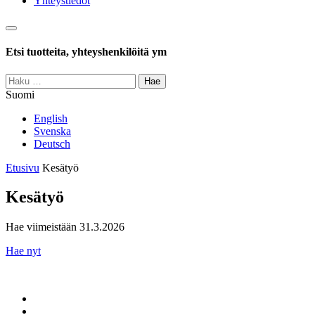
Yhteystiedot
Haku
Etsi tuotteita, yhteyshenkilöitä ym
Haku:
Suomi
English
Svenska
Deutsch
Etusivu
Kesätyö
Kesätyö
Hae viimeistään
31.3.2026
Hae nyt
Jaa
Jaa:
artikkeli
Facebook
Jaa: