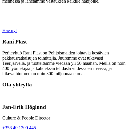
mennessä ja lähetämme vastauksen kaikille hakijoille.
Hae nyt
Rani Plast
Perheyhtiö Rani Plast on Pohjoismaiden johtavia kestävien
pakkausratkaisujen toimittajia. Juuremme ovat tukevasti
Teerijärvellä, ja tuotteitamme viedään yli 50 maahan. Meillä on noin
400 työntekijää ja kahdeksan tehdasta viidessä eri maassa, ja
liikevaihtomme on noin 300 miljoonaa euroa.
Ota yhteyttä
Jan-Erik Höglund
Culture & People Director
+358 40 1209 445