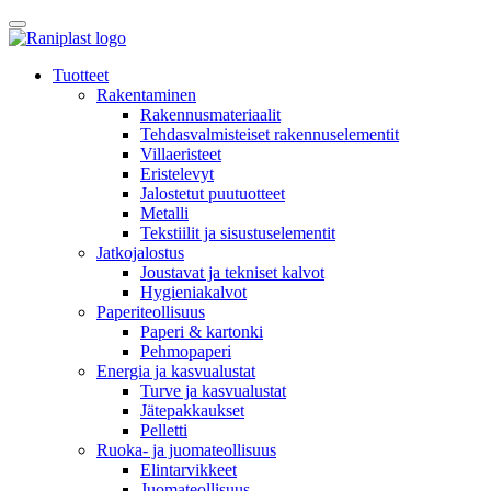
Skip
to
content
Tuotteet
Rakentaminen
Rakennusmateriaalit
Tehdasvalmisteiset rakennuselementit
Villaeristeet
Eristelevyt
Jalostetut puutuotteet
Metalli
Tekstiilit ja sisustuselementit
Jatkojalostus
Joustavat ja tekniset kalvot
Hygieniakalvot
Paperiteollisuus
Paperi & kartonki
Pehmopaperi
Energia ja kasvualustat
Turve ja kasvualustat
Jätepakkaukset
Pelletti
Ruoka- ja juomateollisuus
Elintarvikkeet
Juomateollisuus