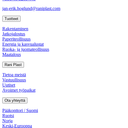
jan-erik.hoglund@raniplast.com
Tuotteet
Rakentaminen
Jatkojalostus
Paperiteollisuus
Energia ja kasvualustat
Ruoka- ja juomateollisuus
Maatalous
Rani Plast
Tietoa meistä
Vastuullisuus
Uutiset
Avoimet työpaikat
Ota yhteyttä
Pääkonttori / Suomi
Ruotsi
Norja
Keski-Eurooppa