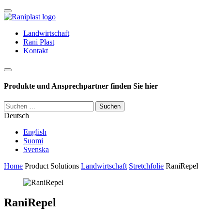
Skip
to
content
Landwirtschaft
Rani Plast
Kontakt
Haku
Produkte und Ansprechpartner finden Sie hier
Suchen
nach:
Deutsch
English
Suomi
Svenska
Home
Product Solutions
Landwirtschaft
Stretchfolie
RaniRepel
RaniRepel